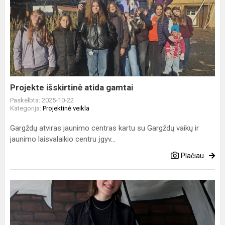
Projekte
išskirtinė
atida
gamtai
Projekte išskirtinė atida gamtai
Paskelbta: 2025-10-22
Kategorija:
Projektinė veikla
Gargždų atviras jaunimo centras kartu su Gargždų vaikų ir
jaunimo laisvalaikio centru įgyv...
Plačiau
Vengrijos
skonius
Centre
atskleidė