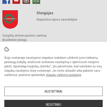
Steigėjas
Klaipėdos rajono savivaldybė
Gargždų atviras jaunimo centras
Biudžetinė įstaiga
Kvietinių g. 30, Gargždai, Klaipėdos r. 96122
Tel.
+370 673 43947
El. p. administracija@gajc.lt
Duomenys kaupiami ir saugomi
Šioje svetainėje naudojame slapukus siekdami užtikrinti jums teikiamų
Juridinių asmenų registre
paslaugų kokybę, analizuoti svetainės naudojimą ir optimizuoti naršymo
Įmonės kodas 304173180
patirtį. Spustelėję mygtuką „Sutinku“, jūs patvirtinate, kad sutinkate su visų
slapukų naudojimu šioje svetainėje. Jei norite atšaukti arba pakeisti savo
sutikimus, prašome apsilankyti
slapukų valdymo puslapyje
.
© 2024. Gargždų atviras jaunimo centras. Visos teisės saugomos.
Kopijuoti turinį be raštiško įstaigos administracijos sutikimo griežtai draudžiama.
NUSTATYMAI
Prieinamumo paraiška
Slapukų valdymas
Sumanus būdas atnaujinti
NESUTINKU
mokyklos interneto