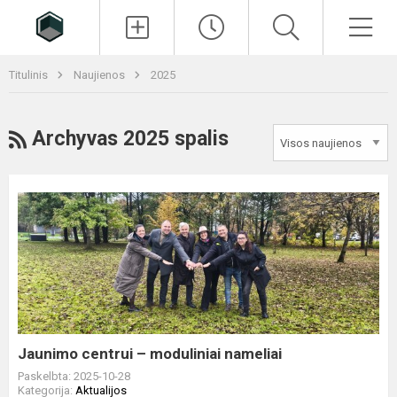
Paieška
Men
Titulinis
Naujienos
2025
RSS
Archyvas 2025 spalis
Jaunimo
centrui
–
moduliniai
nameliai
Jaunimo centrui – moduliniai nameliai
Paskelbta: 2025-10-28
Kategorija:
Aktualijos