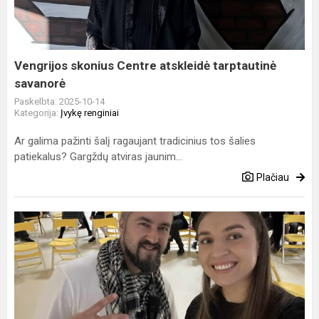
tarptautinė
savanorė
Vengrijos skonius Centre atskleidė tarptautinė
savanorė
Paskelbta: 2025-10-14
Kategorija:
Įvykę renginiai
Ar galima pažinti šalį ragaujant tradicinius tos šalies
patiekalus? Gargždų atviras jaunim...
Plačiau
„Saulės“
mokykloje
pristatytas
darbas
su
jaunimu