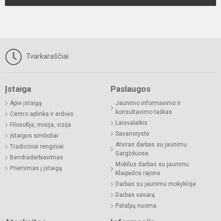
Tvarkaraščiai
Įstaiga
Paslaugos
Apie įstaigą
Jaunimo informavimo ir
konsultavimo taškas
Centro aplinka ir erdvės
Laisvalaikis
Filosofija, misija, vizija
Savanorystė
Įstaigos simboliai
Atviras darbas su jaunimu
Tradiciniai renginiai
Gargžduose
Bendradarbiavimas
Mobilus darbas su jaunimu
Priėmimas į įstaigą
Klaipėdos rajone
Darbas su jaunimu mokykloje
Darbas vasarą
Patalpų nuoma