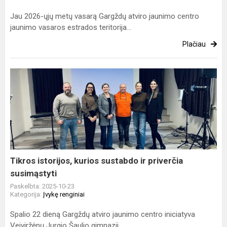
Jau 2026-ųjų metų vasarą Gargždų atviro jaunimo centro
jaunimo vasaros estrados teritorija...
Plačiau
Tikros
istorijos,
kurios
sustabdo
ir
priverčia
susimąstyti
Tikros istorijos, kurios sustabdo ir priverčia
susimąstyti
Paskelbta: 2025-10-23
Kategorija:
Įvykę renginiai
Spalio 22 dieną Gargždų atviro jaunimo centro iniciatyva
Veiviržėnų Jurgio Šaulio gimnazij...