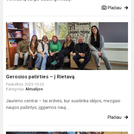
Plačiau
Gerosios
patirties
–
į
Rietavą
Gerosios patirties – į Rietavą
Paskelbta: 2025-10-23
Kategorija:
Aktualijos
Jaunimo centrai – tai erdvės, kur susitinka idėjos, mezgasi
naujos pažintys, įgyjamos nauj...
Plačiau