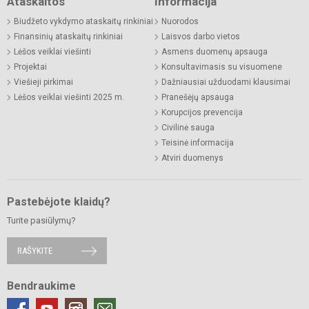
Ataskaitos
Informacija
Biudžeto vykdymo ataskaitų rinkiniai
Nuorodos
Finansinių ataskaitų rinkiniai
Laisvos darbo vietos
Lėšos veiklai viešinti
Asmens duomenų apsauga
Projektai
Konsultavimasis su visuomene
Viešieji pirkimai
Dažniausiai užduodami klausimai
Lėšos veiklai viešinti 2025 m.
Pranešėjų apsauga
Korupcijos prevencija
Civilinė sauga
Teisinė informacija
Atviri duomenys
Pastebėjote klaidų?
Turite pasiūlymų?
RAŠYKITE
Bendraukime