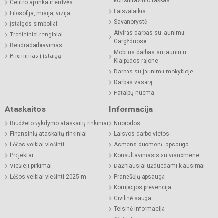
konsultavimo taškas
Centro aplinka ir erdvės
Laisvalaikis
Filosofija, misija, vizija
Savanorystė
Įstaigos simboliai
Atviras darbas su jaunimu
Tradiciniai renginiai
Gargžduose
Bendradarbiavimas
Mobilus darbas su jaunimu
Priėmimas į įstaigą
Klaipėdos rajone
Darbas su jaunimu mokykloje
Darbas vasarą
Patalpų nuoma
Ataskaitos
Informacija
Biudžeto vykdymo ataskaitų rinkiniai
Nuorodos
Finansinių ataskaitų rinkiniai
Laisvos darbo vietos
Lėšos veiklai viešinti
Asmens duomenų apsauga
Projektai
Konsultavimasis su visuomene
Viešieji pirkimai
Dažniausiai užduodami klausimai
Lėšos veiklai viešinti 2025 m.
Pranešėjų apsauga
Korupcijos prevencija
Civilinė sauga
Teisinė informacija