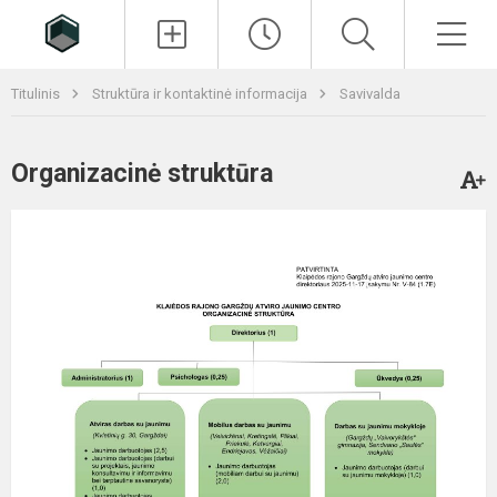
Paieška
Men
Titulinis
Struktūra ir kontaktinė informacija
Savivalda
Organizacinė struktūra