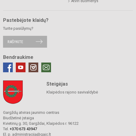
Atviri duomenys
Pastebėjote klaidų?
Turite pasiūlymų?
RAŠYKITE
Bendraukime
Steigėjas
Klaipėdos rajono savivaldybė
Gargždų atviras jaunimo centras
Biudžetinė įstaiga
Kvietinių g. 30, Gargždai, Klaipėdos r. 96122
Tel.
+370 673 43947
El. p. administracija@gajc.lt