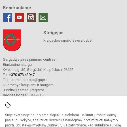
Bendraukime
Steigėjas
Klaipėdos rajono savivaldybė
Gargždų atviras jaunimo centras
Biudžetinė įstaiga
Kvietinių g. 30, Gargždai, Klaipėdos r. 96122
Tel.
+370 673 43947
El. p. administracija@gajc.lt
Duomenys kaupiami ir saugomi
Juridinių asmenų registre
Įmonės kodas 304173180
Šioje svetainėje naudojame slapukus siekdami užtikrinti jums teikiamų
© 2024. Gargždų atviras jaunimo centras. Visos teisės saugomos.
Kopijuoti turinį be raštiško įstaigos administracijos sutikimo griežtai draudžiama.
paslaugų kokybę, analizuoti svetainės naudojimą ir optimizuoti naršymo
patirtį. Spustelėję mygtuką „Sutinku“, jūs patvirtinate, kad sutinkate su visų