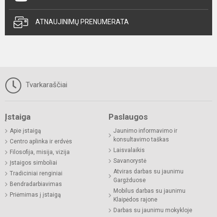
ATNAUJINIMŲ PRENUMERATA
Tvarkaraščiai
Įstaiga
Paslaugos
Apie įstaigą
Jaunimo informavimo ir
konsultavimo taškas
Centro aplinka ir erdvės
Laisvalaikis
Filosofija, misija, vizija
Savanorystė
Įstaigos simboliai
Atviras darbas su jaunimu
Tradiciniai renginiai
Gargžduose
Bendradarbiavimas
Mobilus darbas su jaunimu
Priėmimas į įstaigą
Klaipėdos rajone
Darbas su jaunimu mokykloje