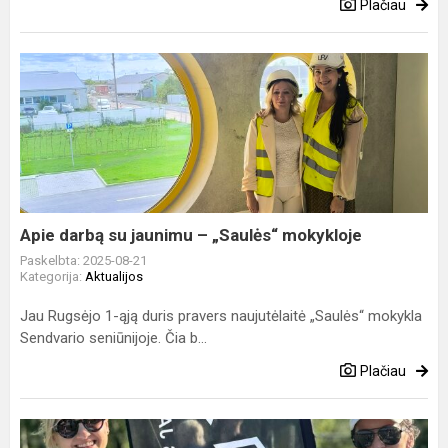
Plačiau
Apie
darbą
su
jaunimu
–
„Saulės“
mokykloje
Apie darbą su jaunimu – „Saulės“ mokykloje
Paskelbta: 2025-08-21
Kategorija:
Aktualijos
Jau Rugsėjo 1-ąją duris pravers naujutėlaitė „Saulės“ mokykla
Sendvario seniūnijoje. Čia b...
Plačiau
Dauparų