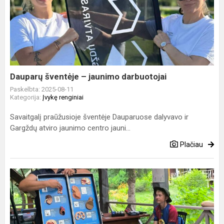
šventėje
–
jaunimo
darbuotojai
Dauparų šventėje – jaunimo darbuotojai
Paskelbta: 2025-08-11
Kategorija:
Įvykę renginiai
Savaitgalį praūžusioje šventėje Dauparuose dalyvavo ir
Gargždų atviro jaunimo centro jauni...
Plačiau
Sparnus
jaunimui
pakerta
psichoaktyvios
medžiagos