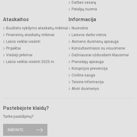
Darbas vasarą
Patalpų nuoma
Ataskaitos
Informacija
Biudžeto vykdymo ataskaitų rinkiniai
Nuorodos
Finansinių ataskaitų rinkiniai
Laisvos darbo vietos
Lėšos veiklai viešinti
Asmens duomenų apsauga
Projektai
Konsultavimasis su visuomene
Viešieji pirkimai
Dažniausiai užduodami klausimai
Lėšos veiklai viešinti 2025 m.
Pranešėjų apsauga
Korupcijos prevencija
Civilinė sauga
Teisinė informacija
Atviri duomenys
Pastebėjote klaidų?
Turite pasiūlymų?
RAŠYKITE