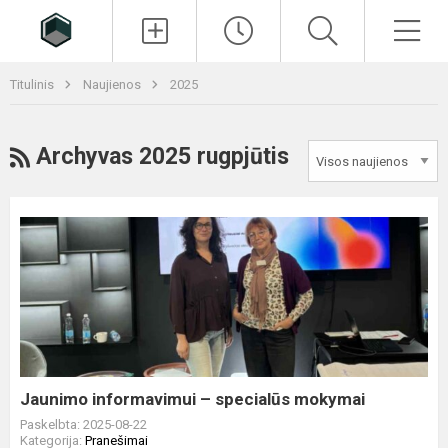
Paieška
Men
Titulinis
Naujienos
2025
RSS
Archyvas 2025 rugpjūtis
Jaunimo
informavimui
–
specialūs
mokymai
Jaunimo informavimui – specialūs mokymai
Paskelbta: 2025-08-22
Kategorija:
Pranešimai