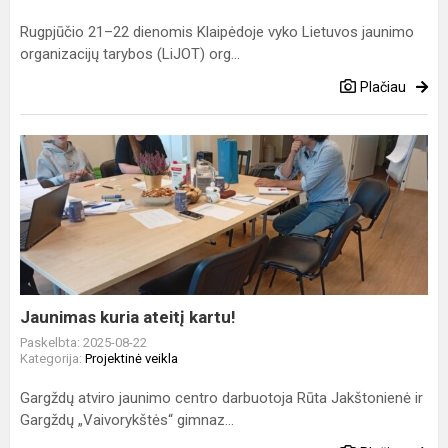
Rugpjūčio 21–22 dienomis Klaipėdoje vyko Lietuvos jaunimo
organizacijų tarybos (LiJOT) org...
Plačiau
Jaunimas
kuria
ateitį
kartu!
Jaunimas kuria ateitį kartu!
Paskelbta: 2025-08-22
Kategorija:
Projektinė veikla
Gargždų atviro jaunimo centro darbuotoja Rūta Jakštonienė ir
Gargždų „Vaivorykštės“ gimnaz...