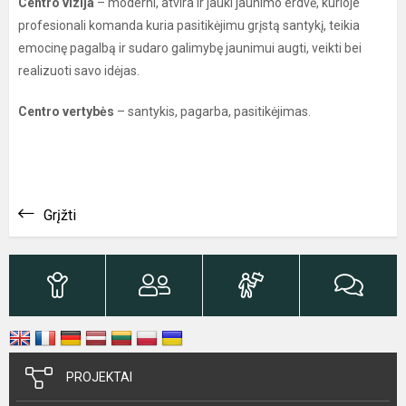
Centro vizija
– moderni, atvira ir jauki jaunimo erdvė, kurioje
profesionali komanda kuria pasitikėjimu grįstą santykį, teikia
emocinę pagalbą ir sudaro galimybę jaunimui augti, veikti bei
realizuoti savo idėjas.
Centro vertybės
– santykis, pagarba, pasitikėjimas.
Grįžti
PROJEKTAI