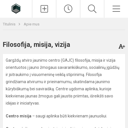
Paieška
Men
Titulinis
Apie mus
Filosofija, misija, vizija
Gargždų atviro jaunimo centro (GAJC) filosofija, misija ir vizija
orientuotos į jauno žmogaus savarankiškumo, socialinių įgūdžių
ir įsitraukimo į visuomeninę veiklą stiprinimą. Filosofija
grindžiama atvirumu ir prieinamumu, skatindama jaunimo
kūrybiškumą bei saviraišką. Centre ugdoma aplinka, kurioje
kiekvienas jaunas žmogus gali jaustis priimtas, išreikšti savo
idėjas ir iniciatyvas.
Centro misija
– saugi aplinka būti kiekvienam jaunuoliui.