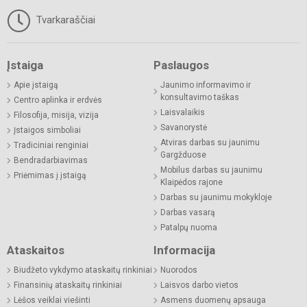
Tvarkaraščiai
Įstaiga
Paslaugos
Apie įstaigą
Jaunimo informavimo ir
konsultavimo taškas
Centro aplinka ir erdvės
Laisvalaikis
Filosofija, misija, vizija
Savanorystė
Įstaigos simboliai
Atviras darbas su jaunimu
Tradiciniai renginiai
Gargžduose
Bendradarbiavimas
Mobilus darbas su jaunimu
Priėmimas į įstaigą
Klaipėdos rajone
Darbas su jaunimu mokykloje
Darbas vasarą
Patalpų nuoma
Ataskaitos
Informacija
Biudžeto vykdymo ataskaitų rinkiniai
Nuorodos
Finansinių ataskaitų rinkiniai
Laisvos darbo vietos
Lėšos veiklai viešinti
Asmens duomenų apsauga