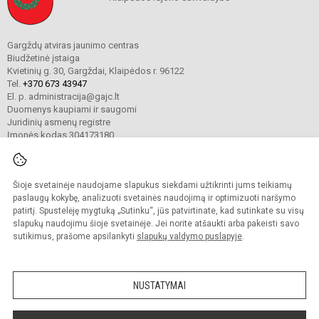
Gargždų atviras jaunimo centras
Biudžetinė įstaiga
Kvietinių g. 30, Gargždai, Klaipėdos r. 96122
Tel.
+370 673 43947
El. p. administracija@gajc.lt
Duomenys kaupiami ir saugomi
Juridinių asmenų registre
Įmonės kodas 304173180
Šioje svetainėje naudojame slapukus siekdami užtikrinti jums teikiamų
© 2024. Gargždų atviras jaunimo centras. Visos teisės saugomos.
Kopijuoti turinį be raštiško įstaigos administracijos sutikimo griežtai draudžiama.
paslaugų kokybę, analizuoti svetainės naudojimą ir optimizuoti naršymo
patirtį. Spustelėję mygtuką „Sutinku“, jūs patvirtinate, kad sutinkate su visų
Prieinamumo paraiška
Slapukų valdymas
slapukų naudojimu šioje svetainėje. Jei norite atšaukti arba pakeisti savo
sutikimus, prašome apsilankyti
slapukų valdymo puslapyje
.
Sumanus būdas atnaujinti
mokyklos interneto
svetainę
NUSTATYMAI