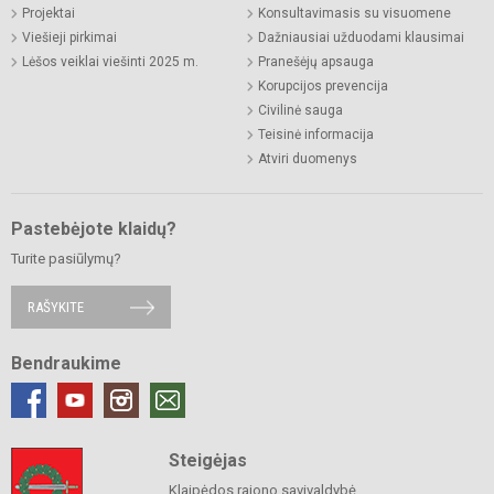
Projektai
Konsultavimasis su visuomene
Viešieji pirkimai
Dažniausiai užduodami klausimai
Lėšos veiklai viešinti 2025 m.
Pranešėjų apsauga
Korupcijos prevencija
Civilinė sauga
Teisinė informacija
Atviri duomenys
Pastebėjote klaidų?
Turite pasiūlymų?
RAŠYKITE
Bendraukime
Steigėjas
Klaipėdos rajono savivaldybė