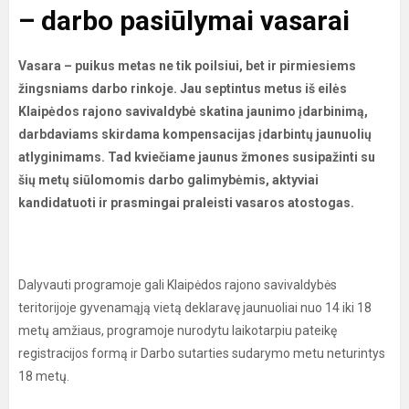
– darbo pasiūlymai vasarai
Vasara – puikus metas ne tik poilsiui, bet ir pirmiesiems
žingsniams darbo rinkoje.
Jau septintus metus iš eilės
Klaipėdos rajono savivaldybė skatina jaunimo įdarbinimą,
darbdaviams skirdama kompensacijas įdarbintų jaunuolių
atlyginimams. Tad kviečiame jaunus žmones susipažinti su
šių metų siūlomomis darbo galimybėmis, aktyviai
kandidatuoti ir prasmingai praleisti vasaros atostogas.
Dalyvauti programoje gali Klaipėdos rajono savivaldybės
teritorijoje gyvenamąją vietą deklaravę jaunuoliai nuo 14 iki 18
metų amžiaus, programoje nurodytu laikotarpiu pateikę
registracijos formą ir Darbo sutarties sudarymo metu neturintys
18 metų.