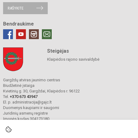
RAŠYKITE
Bendraukime
Steigėjas
Klaipėdos rajono savivaldybė
Gargždų atviras jaunimo centras
Biudžetinė įstaiga
Kvietinių g. 30, Gargždai, Klaipėdos r. 96122
Tel.
+370 673 43947
El. p. administracija@gajc.lt
Duomenys kaupiami ir saugomi
Juridinių asmenų registre
Įmonės kodas 304173180