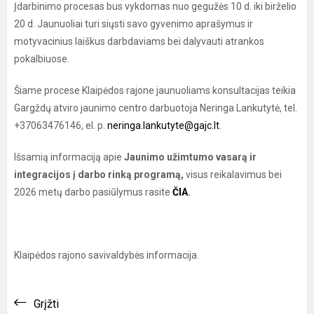
Įdarbinimo procesas bus vykdomas nuo gegužės 10 d. iki birželio
20 d. Jaunuoliai turi siųsti savo gyvenimo aprašymus ir
motyvacinius laiškus darbdaviams bei dalyvauti atrankos
pokalbiuose.
Šiame procese Klaipėdos rajone jaunuoliams konsultacijas teikia
Gargždų atviro jaunimo centro darbuotoja Neringa Lankutytė, tel.
+37063476146, el. p.
neringa.lankutyte@gajc.lt
.
Išsamią informaciją apie
Jaunimo užimtumo vasarą ir
integracijos į darbo rinką programą,
visus reikalavimus bei
2026 metų darbo pasiūlymus rasite
ČIA
.
Klaipėdos rajono savivaldybės informacija.
Grįžti