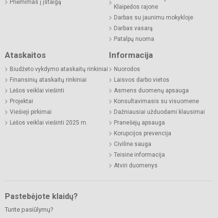
Priėmimas į įstaigą
Klaipėdos rajone
Darbas su jaunimu mokykloje
Darbas vasarą
Patalpų nuoma
Ataskaitos
Informacija
Biudžeto vykdymo ataskaitų rinkiniai
Nuorodos
Finansinių ataskaitų rinkiniai
Laisvos darbo vietos
Lėšos veiklai viešinti
Asmens duomenų apsauga
Projektai
Konsultavimasis su visuomene
Viešieji pirkimai
Dažniausiai užduodami klausimai
Lėšos veiklai viešinti 2025 m.
Pranešėjų apsauga
Korupcijos prevencija
Civilinė sauga
Teisinė informacija
Atviri duomenys
Pastebėjote klaidų?
Turite pasiūlymų?