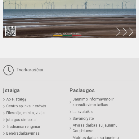
Tvarkaraščiai
Įstaiga
Paslaugos
Apie įstaigą
Jaunimo informavimo ir
konsultavimo taškas
Centro aplinka ir erdvės
Laisvalaikis
Filosofija, misija, vizija
Savanorystė
Įstaigos simboliai
Atviras darbas su jaunimu
Tradiciniai renginiai
Gargžduose
Bendradarbiavimas
Mobilus darbas su jaunimu