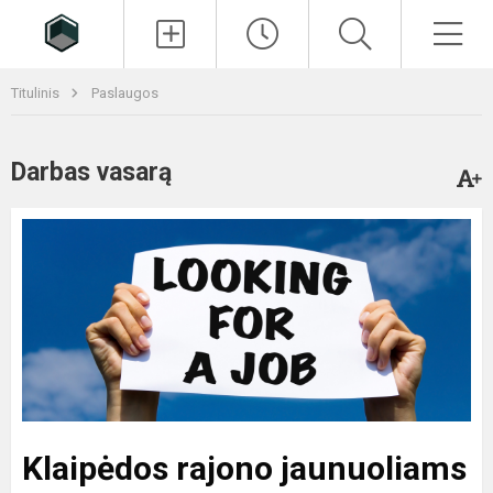
Paieška
Men
Titulinis
Paslaugos
Darbas vasarą
Klaipėdos rajono jaunuoliams