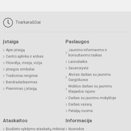
Tvarkaraščiai
Įstaiga
Paslaugos
Apie įstaigą
Jaunimo informavimo ir
konsultavimo taškas
Centro aplinka ir erdvės
Laisvalaikis
Filosofija, misija, vizija
Savanorystė
Įstaigos simboliai
Atviras darbas su jaunimu
Tradiciniai renginiai
Gargžduose
Bendradarbiavimas
Mobilus darbas su jaunimu
Priėmimas į įstaigą
Klaipėdos rajone
Darbas su jaunimu mokykloje
Darbas vasarą
Patalpų nuoma
Ataskaitos
Informacija
Biudžeto vykdymo ataskaitų rinkiniai
Nuorodos