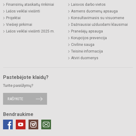
Finansinių ataskaitų rinkiniai
Laisvos darbo vietos
Lėšos veiklai viešinti
Asmens duomenų apsauga
Projektai
Konsultavimasis su visuomene
Viešieji pirkimai
Dažniausiai užduodami klausimai
Lėšos veiklai viešinti 2025 m.
Pranešėjų apsauga
Korupcijos prevencija
Civilinė sauga
Teisinė informacija
Atviri duomenys
Pastebėjote klaidų?
Turite pasiūlymų?
RAŠYKITE
Bendraukime