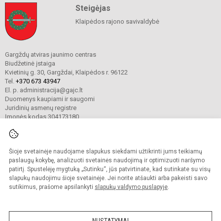
Steigėjas
Klaipėdos rajono savivaldybė
Gargždų atviras jaunimo centras
Biudžetinė įstaiga
Kvietinių g. 30, Gargždai, Klaipėdos r. 96122
Tel.
+370 673 43947
El. p. administracija@gajc.lt
Duomenys kaupiami ir saugomi
Juridinių asmenų registre
Įmonės kodas 304173180
Šioje svetainėje naudojame slapukus siekdami užtikrinti jums teikiamų
© 2024. Gargždų atviras jaunimo centras. Visos teisės saugomos.
Kopijuoti turinį be raštiško įstaigos administracijos sutikimo griežtai draudžiama.
paslaugų kokybę, analizuoti svetainės naudojimą ir optimizuoti naršymo
patirtį. Spustelėję mygtuką „Sutinku“, jūs patvirtinate, kad sutinkate su visų
Prieinamumo paraiška
Slapukų valdymas
slapukų naudojimu šioje svetainėje. Jei norite atšaukti arba pakeisti savo
sutikimus, prašome apsilankyti
slapukų valdymo puslapyje
.
Sumanus būdas atnaujinti
mokyklos interneto
svetainę
NUSTATYMAI