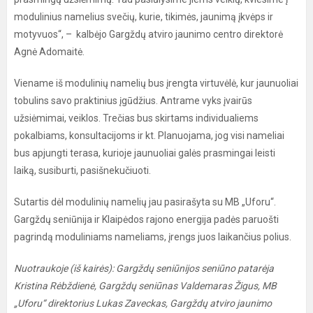
modulinius namelius svečių, kurie, tikimės, jaunimą įkvėps ir
motyvuos“, – kalbėjo Gargždų atviro jaunimo centro direktorė
Agnė Adomaitė.
Viename iš modulinių namelių bus įrengta virtuvėlė, kur jaunuoliai
tobulins savo praktinius įgūdžius. Antrame vyks įvairūs
užsiėmimai, veiklos. Trečias bus skirtams individualiems
pokalbiams, konsultacijoms ir kt. Planuojama, jog visi nameliai
bus apjungti terasa, kurioje jaunuoliai galės prasmingai leisti
laiką, susiburti, pasišnekučiuoti.
Sutartis dėl modulinių namelių jau pasirašyta su MB „Uforu“.
Gargždų seniūnija ir Klaipėdos rajono energija padės paruošti
pagrindą moduliniams nameliams, įrengs juos laikančius polius.
Nuotraukoje (iš kairės): Gargždų seniūnijos seniūno patarėja
Kristina Rėbždienė, Gargždų seniūnas Valdemaras Žigus, MB
„Uforu“ direktorius Lukas Zaveckas, Gargždų atviro jaunimo