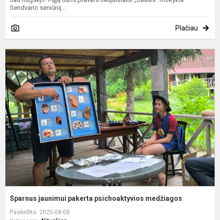
Sendvario seniūnij...
Plačiau
S
j
p
p
m
Sparnus jaunimui pakerta psichoaktyvios medžiagos
Paskelbta: 2025-08-08