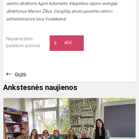
centro direktorė Agnė Adomaitė, Klaipėdos rajono energija
direktorius Marius Žilius, Gargždų atviro jaunimo centro
administratorė Ieva Vodeikienė.
Nepamirškite
0
AČIŪ
padėkoti autoriui
Grįžti
Ankstesnės naujienos
G
p
–
į
R