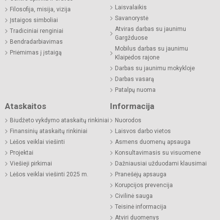
Laisvalaikis
Filosofija, misija, vizija
Savanorystė
Įstaigos simboliai
Atviras darbas su jaunimu
Tradiciniai renginiai
Gargžduose
Bendradarbiavimas
Mobilus darbas su jaunimu
Priėmimas į įstaigą
Klaipėdos rajone
Darbas su jaunimu mokykloje
Darbas vasarą
Patalpų nuoma
Ataskaitos
Informacija
Biudžeto vykdymo ataskaitų rinkiniai
Nuorodos
Finansinių ataskaitų rinkiniai
Laisvos darbo vietos
Lėšos veiklai viešinti
Asmens duomenų apsauga
Projektai
Konsultavimasis su visuomene
Viešieji pirkimai
Dažniausiai užduodami klausimai
Lėšos veiklai viešinti 2025 m.
Pranešėjų apsauga
Korupcijos prevencija
Civilinė sauga
Teisinė informacija
Atviri duomenys