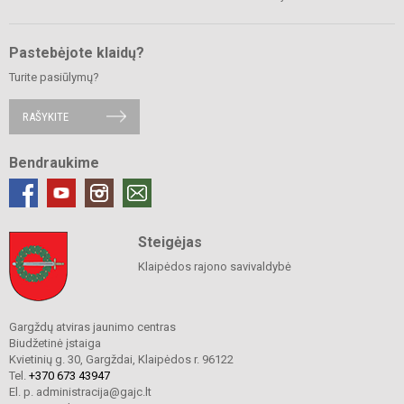
Pastebėjote klaidų?
Turite pasiūlymų?
RAŠYKITE
Bendraukime
Steigėjas
Klaipėdos rajono savivaldybė
Gargždų atviras jaunimo centras
Biudžetinė įstaiga
Kvietinių g. 30, Gargždai, Klaipėdos r. 96122
Tel.
+370 673 43947
El. p. administracija@gajc.lt