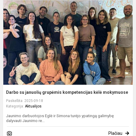
D
s
j
g
k
k
m
Darbo su januolių grupėmis kompetencijas kėlė mokymuose
Paskelbta: 2025-09-18
Kategorija:
Aktualijos
Jaunimo darbuotojos Eglė ir Simona turėjo ypatingą galimybę
dalyvauti Jaunimo re...
Plačiau