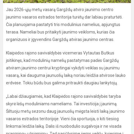
Jau 2026-ųjų metų vasarą Gargždų atviro jaunimo centro
jaunimo vasaros estrados teritorija turėtų dar labiau praturtėti.
Čia planuojama pastatyti tris modulinius namelius, apjungtus
terasa. Nameliai bus pritaikyti jaunimo veikloms, kurias čia
organizuos ir įgyvendins Gargždų atviras jaunimo centras.
Klaipėdos rajono savivaldybės vicemeras Vytautas Butkus
įsitikinęs, kad modulinių namelių pastatymas padės Gargždų
atviram jaunimo centrui kryptingai vykdyti veiklas su jaunimu
vasarą, kai dauguma jaunuolių laiką noriau leidžia atvirose lauko
erdvėse. Tokiu būdu bus galima pritraukti daugiau lankytojų.
„Labai džiaugiamės, kad Klaipėdos rajono savivaldybės taryba
skyrė lėšų moduliniams nameliams. Tai investicija į jaunimą.
Šiltuoju metų sezonu daug jaunuolių mėgsta leisti laiką jaunimo
vasaros estrados teritorijoje. Vieni čia sportuoja, o kiti tiesiog
linksmai leidžia laiką. Dalis iš nuobodulio sugalvoja ir ne visada
prasmingų užsiėmimų. Tad pasiūlysime jiems veiklų, kviesime į