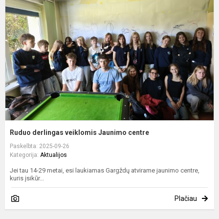
d
v
J
c
Ruduo derlingas veiklomis Jaunimo centre
Paskelbta: 2025-09-26
Kategorija:
Aktualijos
Jei tau 14-29 metai, esi laukiamas Gargždų atvirame jaunimo centre,
kuris įsikūr...
Plačiau