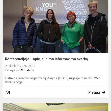
j
i
s
Konferencijoje – apie jaunimo informavimo svarbą
Paskelbta: 2025-09-30
Kategorija:
Aktualijos
Lietuvos jaunimo organizacijų taryba (LiJOT) rugsėjo mėn. 25–26 d.
Vilniuje orga...
Plačiau
R