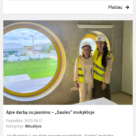
Plačiau
A
d
s
j
–
„
m
Apie darbą su jaunimu – „Saulės“ mokykloje
Paskelbta: 2025-08-21
Kategorija:
Aktualijos
Jau Rugsėjo 1-ąją duris pravers naujutėlaitė „Saulės“ mokykla