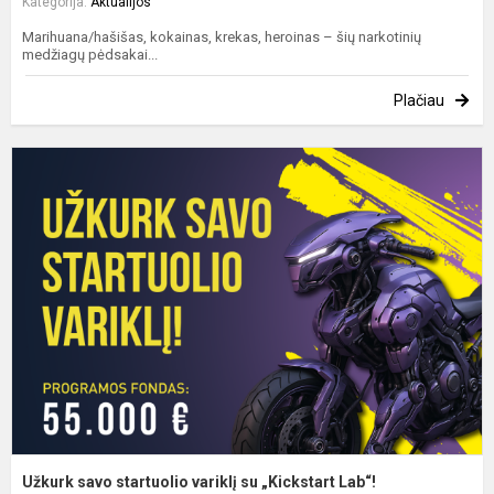
Kategorija:
Aktualijos
Marihuana/hašišas, kokainas, krekas, heroinas – šių narkotinių
medžiagų pėdsakai...
Plačiau
U
s
s
v
s
„
L
Užkurk savo startuolio variklį su „Kickstart Lab“!