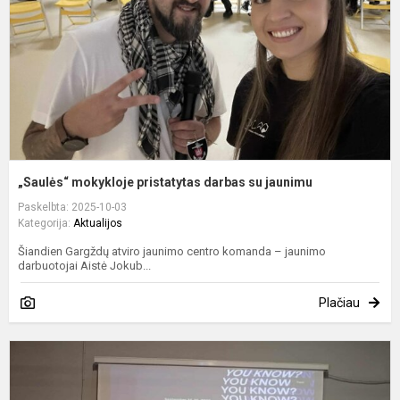
s
j
„Saulės“ mokykloje pristatytas darbas su jaunimu
Paskelbta: 2025-10-03
Kategorija:
Aktualijos
Šiandien Gargždų atviro jaunimo centro komanda – jaunimo
darbuotojai Aistė Jokub...
Plačiau
K
–
a