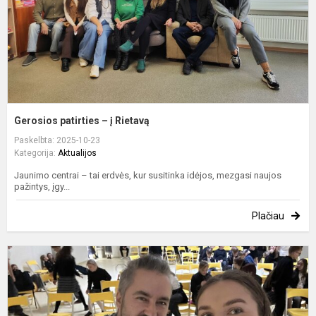
Gerosios patirties – į Rietavą
Paskelbta: 2025-10-23
Kategorija:
Aktualijos
Jaunimo centrai – tai erdvės, kur susitinka idėjos, mezgasi naujos
pažintys, įgy...
Plačiau
„
m
p
d