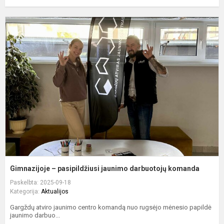
G
–
p
j
d
k
Gimnazijoje – pasipildžiusi jaunimo darbuotojų komanda
Paskelbta: 2025-09-18
Kategorija:
Aktualijos
Gargždų atviro jaunimo centro komandą nuo rugsėjo mėnesio papildė
jaunimo darbuo...