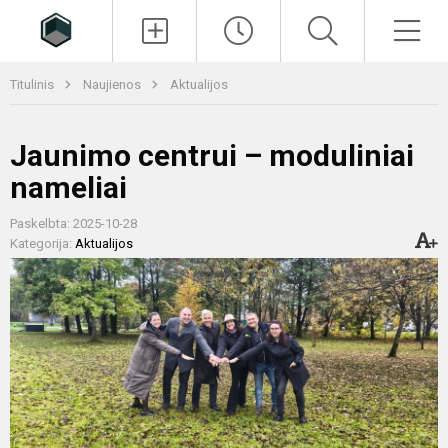
Paieška
Men
Titulinis
Naujienos
Aktualijos
Jaunimo centrui – moduliniai
nameliai
Paskelbta: 2025-10-28
Kategorija:
Aktualijos