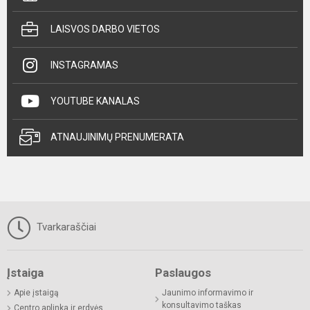
LAISVOS DARBO VIETOS
INSTAGRAMAS
YOUTUBE KANALAS
ATNAUJINIMŲ PRENUMERATA
Tvarkaraščiai
Įstaiga
Paslaugos
Apie įstaigą
Jaunimo informavimo ir
konsultavimo taškas
Centro aplinka ir erdvės