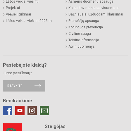
Lėšos veiklai viešinti
Asmens duomenų apsauga
Projektai
Konsultavimasis su visuomene
Viešieji pirkimai
Dažniausiai užduodami klausimai
Lėšos veiklai viešinti 2025 m.
Pranešėjų apsauga
Korupcijos prevencija
Civilinė sauga
Teisinė informacija
Atviri duomenys
Pastebėjote klaidų?
Turite pasiūlymų?
RAŠYKITE
Bendraukime
Steigėjas