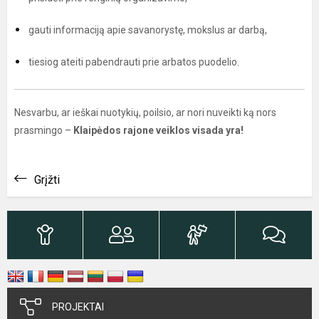
gauti informaciją apie savanorystę, mokslus ar darbą,
tiesiog ateiti pabendrauti prie arbatos puodelio.
Nesvarbu, ar ieškai nuotykių, poilsio, ar nori nuveikti ką nors
prasmingo –
Klaipėdos rajone veiklos visada yra!
Grįžti
PROJEKTAI