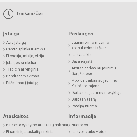
Tvarkaraščiai
Įstaiga
Paslaugos
Apie įstaigą
Jaunimo informavimo ir
konsultavimo taškas
Centro aplinka ir erdvės
Laisvalaikis
Filosofija, misija, vizija
Savanorystė
Įstaigos simboliai
Atviras darbas su jaunimu
Tradiciniai renginiai
Gargžduose
Bendradarbiavimas
Mobilus darbas su jaunimu
Priėmimas į įstaigą
Klaipėdos rajone
Darbas su jaunimu mokykloje
Darbas vasarą
Patalpų nuoma
Ataskaitos
Informacija
Biudžeto vykdymo ataskaitų rinkiniai
Nuorodos
Finansinių ataskaitų rinkiniai
Laisvos darbo vietos