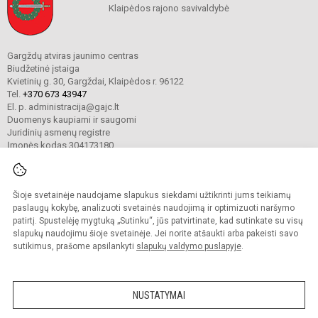
Klaipėdos rajono savivaldybė
Gargždų atviras jaunimo centras
Biudžetinė įstaiga
Kvietinių g. 30, Gargždai, Klaipėdos r. 96122
Tel.
+370 673 43947
El. p. administracija@gajc.lt
Duomenys kaupiami ir saugomi
Juridinių asmenų registre
Įmonės kodas 304173180
Šioje svetainėje naudojame slapukus siekdami užtikrinti jums teikiamų
© 2024. Gargždų atviras jaunimo centras. Visos teisės saugomos.
Kopijuoti turinį be raštiško įstaigos administracijos sutikimo griežtai draudžiama.
paslaugų kokybę, analizuoti svetainės naudojimą ir optimizuoti naršymo
patirtį. Spustelėję mygtuką „Sutinku“, jūs patvirtinate, kad sutinkate su visų
Prieinamumo paraiška
Slapukų valdymas
slapukų naudojimu šioje svetainėje. Jei norite atšaukti arba pakeisti savo
sutikimus, prašome apsilankyti
slapukų valdymo puslapyje
.
Sumanus būdas atnaujinti
mokyklos interneto
svetainę
NUSTATYMAI