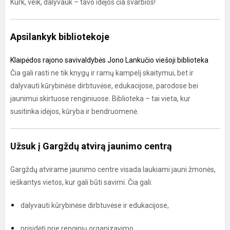
Kurk, veik, dalyvauk – tavo idėjos čia svarbios!
Apsilankyk bibliotekoje
Klaipėdos rajono savivaldybės Jono Lankučio viešoji biblioteka
Čia gali rasti ne tik knygų ir ramų kampelį skaitymui, bet ir
dalyvauti kūrybinėse dirbtuvėse, edukacijose, parodose bei
jaunimui skirtuose renginiuose. Biblioteka – tai vieta, kur
susitinka idėjos, kūryba ir bendruomenė.
Užsuk į Gargždų atvirą jaunimo centrą
Gargždų atvirame jaunimo centre visada laukiami jauni žmonės,
ieškantys vietos, kur gali būti savimi. Čia gali:
dalyvauti kūrybinėse dirbtuvėse ir edukacijose,
prisidėti prie renginių organizavimo,