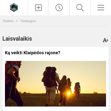
Paieška
Men
Titulinis
Paslaugos
Laisvalaikis
Ką veikti Klaipėdos rajone?