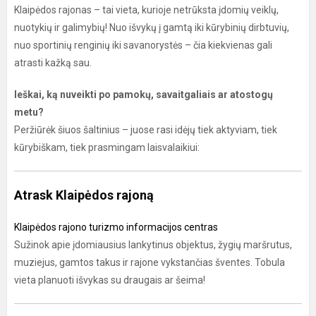
Klaipėdos rajonas – tai vieta, kurioje netrūksta įdomių veiklų,
nuotykių ir galimybių! Nuo išvykų į gamtą iki kūrybinių dirbtuvių,
nuo sportinių renginių iki savanorystės – čia kiekvienas gali
atrasti kažką sau.
Ieškai, ką nuveikti po pamokų, savaitgaliais ar atostogų
metu?
Peržiūrėk šiuos šaltinius – juose rasi idėjų tiek aktyviam, tiek
kūrybiškam, tiek prasmingam laisvalaikiui:
Atrask Klaipėdos rajoną
Klaipėdos rajono turizmo informacijos centras
Sužinok apie įdomiausius lankytinus objektus, žygių maršrutus,
muziejus, gamtos takus ir rajone vykstančias šventes. Tobula
vieta planuoti išvykas su draugais ar šeima!