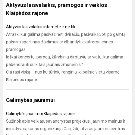
Aktyvus laisvalaikis, pramogos ir veiklos
Klaipėdos rajone
Aktyvus laisvalaikis internete ir ne tik
Atrask, kur galima pasivažinėti dviračiu, pasivaikščioti po gamtą,
pažaisti sportinius žaidimus ar išbandyti ekstremalesnes
pramogas.
Ieškai koncertų, parodų, kūrybinių dirbtuvių ar vietų, kur galima
pabendrauti su kitais jaunais žmonėmis?
Čia rasi viską – nuo kultūrinių renginių iki poilsio vietų visame
Klaipėdos rajone.
Galimybės jaunimui
Galimybės jaunimui Klaipėdos rajone
Sužinok apie veiklas, savanorystės projektus, jaunimo mainus ir
iniciatyvas, kurias organizuoja Gargždų atviras jaunimo centras.