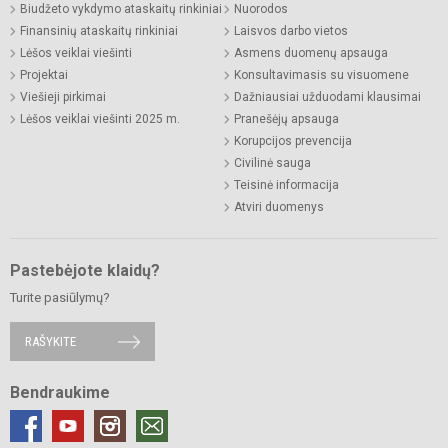
Biudžeto vykdymo ataskaitų rinkiniai
Nuorodos
Finansinių ataskaitų rinkiniai
Laisvos darbo vietos
Lėšos veiklai viešinti
Asmens duomenų apsauga
Projektai
Konsultavimasis su visuomene
Viešieji pirkimai
Dažniausiai užduodami klausimai
Lėšos veiklai viešinti 2025 m.
Pranešėjų apsauga
Korupcijos prevencija
Civilinė sauga
Teisinė informacija
Atviri duomenys
Pastebėjote klaidų?
Turite pasiūlymų?
RAŠYKITE
Bendraukime