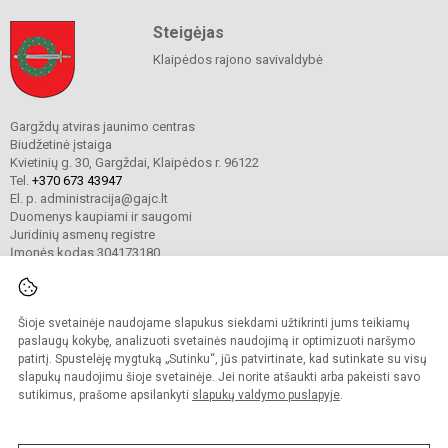
Steigėjas
Klaipėdos rajono savivaldybė
Gargždų atviras jaunimo centras
Biudžetinė įstaiga
Kvietinių g. 30, Gargždai, Klaipėdos r. 96122
Tel.
+370 673 43947
El. p. administracija@gajc.lt
Duomenys kaupiami ir saugomi
Juridinių asmenų registre
Įmonės kodas 304173180
Šioje svetainėje naudojame slapukus siekdami užtikrinti jums teikiamų
© 2024. Gargždų atviras jaunimo centras. Visos teisės saugomos.
Kopijuoti turinį be raštiško įstaigos administracijos sutikimo griežtai draudžiama.
paslaugų kokybę, analizuoti svetainės naudojimą ir optimizuoti naršymo
patirtį. Spustelėję mygtuką „Sutinku“, jūs patvirtinate, kad sutinkate su visų
Prieinamumo paraiška
Slapukų valdymas
slapukų naudojimu šioje svetainėje. Jei norite atšaukti arba pakeisti savo
sutikimus, prašome apsilankyti
slapukų valdymo puslapyje
.
Sumanus būdas atnaujinti
mokyklos interneto
svetainę