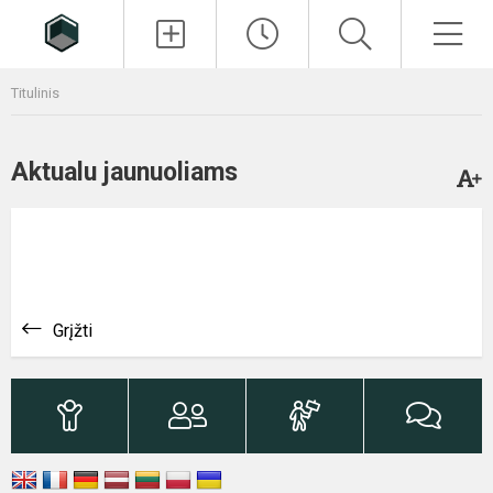
Paieška
Men
Titulinis
Aktualu jaunuoliams
Grįžti