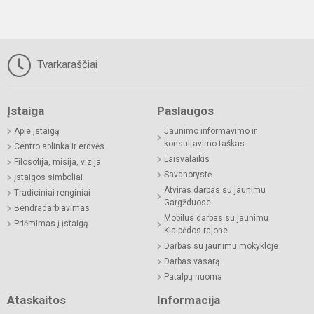
Tvarkaraščiai
Įstaiga
Paslaugos
Apie įstaigą
Jaunimo informavimo ir
konsultavimo taškas
Centro aplinka ir erdvės
Laisvalaikis
Filosofija, misija, vizija
Savanorystė
Įstaigos simboliai
Atviras darbas su jaunimu
Tradiciniai renginiai
Gargžduose
Bendradarbiavimas
Mobilus darbas su jaunimu
Priėmimas į įstaigą
Klaipėdos rajone
Darbas su jaunimu mokykloje
Darbas vasarą
Patalpų nuoma
Ataskaitos
Informacija