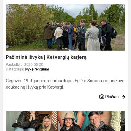
Pažintinė
išvyka
į
Ketvergių
karjerą
Pažintinė išvyka į Ketvergių karjerą
Paskelbta: 2026-05-20
Kategorija:
Įvykę renginiai
Gegužės 19 d. jaunimo darbuotojos Eglė ir Simona organizavo
edukacinę išvyką prie Ketvergi...
Plačiau
Gargždų
kūrybos
stotyje