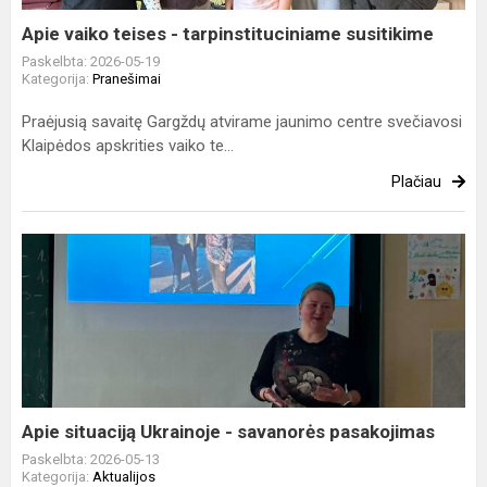
Apie vaiko teises - tarpinstituciniame susitikime
Paskelbta: 2026-05-19
Kategorija:
Pranešimai
Praėjusią savaitę Gargždų atvirame jaunimo centre svečiavosi
Klaipėdos apskrities vaiko te...
Plačiau
Apie
situaciją
Ukrainoje
-
savanorės
pasakojimas
Apie situaciją Ukrainoje - savanorės pasakojimas
Paskelbta: 2026-05-13
Kategorija:
Aktualijos