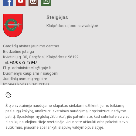
Steigėjas
Klaipėdos rajono savivaldybė
Gargždų atviras jaunimo centras
Biudžetinė įstaiga
Kvietinių g. 30, Gargždai, Klaipėdos r. 96122
Tel.
+370 673 43947
El. p. administracija@gajc.lt
Duomenys kaupiami ir saugomi
Juridinių asmenų registre
Įmonės kodas 304173180
Šioje svetainėje naudojame slapukus siekdami užtikrinti jums teikiamų
© 2024. Gargždų atviras jaunimo centras. Visos teisės saugomos.
Kopijuoti turinį be raštiško įstaigos administracijos sutikimo griežtai draudžiama.
paslaugų kokybę, analizuoti svetainės naudojimą ir optimizuoti naršymo
patirtį. Spustelėję mygtuką „Sutinku“, jūs patvirtinate, kad sutinkate su visų
Prieinamumo paraiška
Slapukų valdymas
slapukų naudojimu šioje svetainėje. Jei norite atšaukti arba pakeisti savo
sutikimus, prašome apsilankyti
slapukų valdymo puslapyje
.
Sumanus būdas atnaujinti
mokyklos interneto