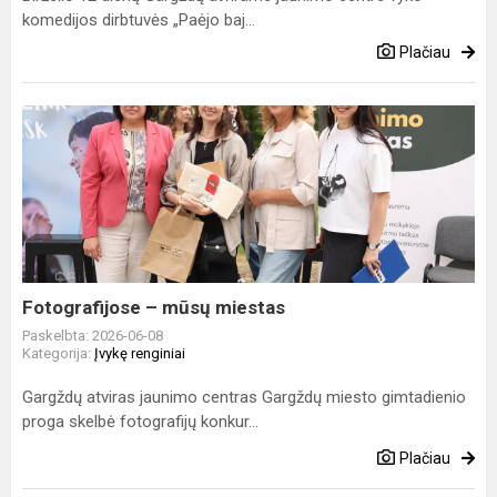
komedijos dirbtuvės „Paėjo baj...
Plačiau
Fotografijose
–
mūsų
miestas
Fotografijose – mūsų miestas
Paskelbta: 2026-06-08
Kategorija:
Įvykę renginiai
Gargždų atviras jaunimo centras Gargždų miesto gimtadienio
proga skelbė fotografijų konkur...
Plačiau