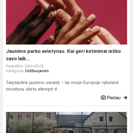
Jaunimo
parko
avietynas.
Kai
geri
ketinimai
ieško
savo
Jaunimo parko avietynas. Kai geri ketinimai ieško
laik...
savo laik...
Paskelbta: 2026-05-05
Kategorija:
Didžiuojamės
Tarptautinė jaunimo savaitė – tai visoje Europoje vykstanti
iniciatyva, skirta atkreipti d...
Plačiau
Kai
atstumai
ištirpsta,