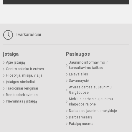
Tvarkaraščiai
Įstaiga
Paslaugos
Apie įstaigą
Jaunimo informavimo ir
konsultavimo taškas
Centro aplinka ir erdvės
Laisvalaikis
Filosofija, misija, vizija
Savanorystė
Įstaigos simboliai
Atviras darbas su jaunimu
Tradiciniai renginiai
Gargžduose
Bendradarbiavimas
Mobilus darbas su jaunimu
Priėmimas į įstaigą
Klaipėdos rajone
Darbas su jaunimu mokykloje
Darbas vasarą
Patalpų nuoma