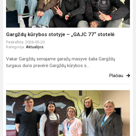
–
„GAJC
77“
stotelė
Gargždų kūrybos stotyje – „GAJC 77“ stotelė
Paskelbta: 2026-05-20
Kategorija:
Aktualijos
Vakar Gargždų senajame garažų masyve šalia Gargždų
turgaus duris pravėrė Gargždų kūrybos s...
Plačiau
Apie
vaiko
teises
-
tarpinstituciniame
susitikime