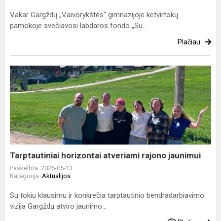
Vakar Gargždų „Vaivorykštės“ gimnazijoje ketvirtokų
pamokoje svečiavosi labdaros fondo „Su...
Plačiau
Tarptautiniai
horizontai
atveriami
rajono
jaunimui
Tarptautiniai horizontai atveriami rajono jaunimui
Paskelbta: 2026-05-13
Kategorija:
Aktualijos
Su tokiu klausimu ir konkrečia tarptautinio bendradarbiavimo
vizija Gargždų atviro jaunimo...