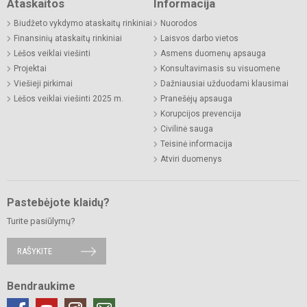
Ataskaitos
Informacija
Biudžeto vykdymo ataskaitų rinkiniai
Nuorodos
Finansinių ataskaitų rinkiniai
Laisvos darbo vietos
Lėšos veiklai viešinti
Asmens duomenų apsauga
Projektai
Konsultavimasis su visuomene
Viešieji pirkimai
Dažniausiai užduodami klausimai
Lėšos veiklai viešinti 2025 m.
Pranešėjų apsauga
Korupcijos prevencija
Civilinė sauga
Teisinė informacija
Atviri duomenys
Pastebėjote klaidų?
Turite pasiūlymų?
RAŠYKITE
Bendraukime