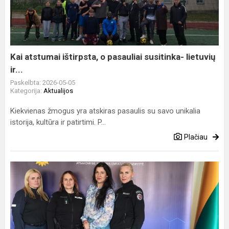
o
pasauliai
susitinka-
lietuvių
ir...
Kai atstumai ištirpsta, o pasauliai susitinka- lietuvių
ir...
Paskelbta: 2026-05-05
Kategorija:
Aktualijos
Kiekvienas žmogus yra atskiras pasaulis su savo unikalia
istorija, kultūra ir patirtimi. P...
Plačiau
Bendradarbiavimas
su
Probacijos
tarnyba
–
tikslingiems