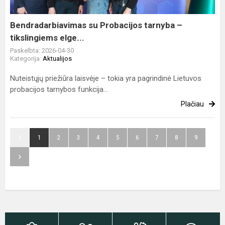
elge...
Bendradarbiavimas su Probacijos tarnyba –
tikslingiems elge...
Paskelbta: 2026-04-30
Kategorija:
Aktualijos
Nuteistųjų priežiūra laisvėje – tokia yra pagrindinė Lietuvos
probacijos tarnybos funkcija...
Plačiau
1
2
3
4
5
6
7
8
9