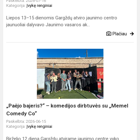
Paskelbta: 2026-07-16
Kategorija:
Įvykę renginiai
Liepos 13–15 dienomis Gargždų atviro jaunimo centro
jaunuoliai dalyvavo Jaunimo vasaros ak...
Plačiau
„Paėjo
bajeris?“
–
komedijos
dirbtuvės
su
„Memel
Comedy
„Paėjo bajeris?“ – komedijos dirbtuvės su „Memel
Co“
Comedy Co“
Paskelbta: 2026-06-15
Kategorija:
Įvykę renginiai
Birželio 12 dieną Gargždų atvirame jaunimo centre vyko