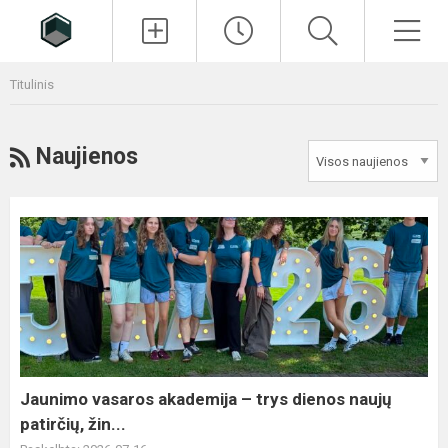
Paieška
Men
Titulinis
RSS
Naujienos
Jaunimo
vasaros
akademija
–
trys
dienos
naujų
patirčių,
Jaunimo vasaros akademija – trys dienos naujų
žin...
patirčių, žin...