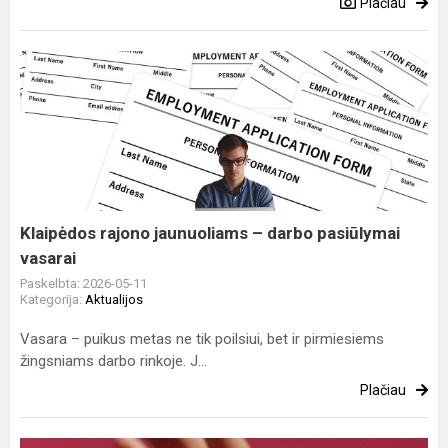
Plačiau
Klaipėdos
rajono
jaunuoliams
–
darbo
pasiūlymai
vasarai
Klaipėdos rajono jaunuoliams – darbo pasiūlymai
vasarai
Paskelbta: 2026-05-11
Kategorija:
Aktualijos
Vasara – puikus metas ne tik poilsiui, bet ir pirmiesiems
žingsniams darbo rinkoje. J...
Plačiau