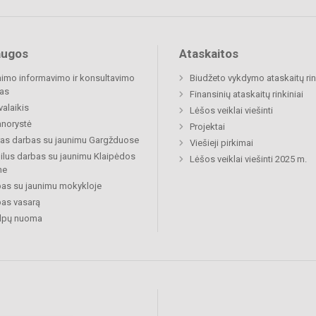
augos
Ataskaitos
imo informavimo ir konsultavimo
Biudžeto vykdymo ataskaitų rin
as
Finansinių ataskaitų rinkiniai
valaikis
Lėšos veiklai viešinti
norystė
Projektai
ras darbas su jaunimu Gargžduose
Viešieji pirkimai
lus darbas su jaunimu Klaipėdos
Lėšos veiklai viešinti 2025 m.
ne
as su jaunimu mokykloje
as vasarą
alpų nuoma