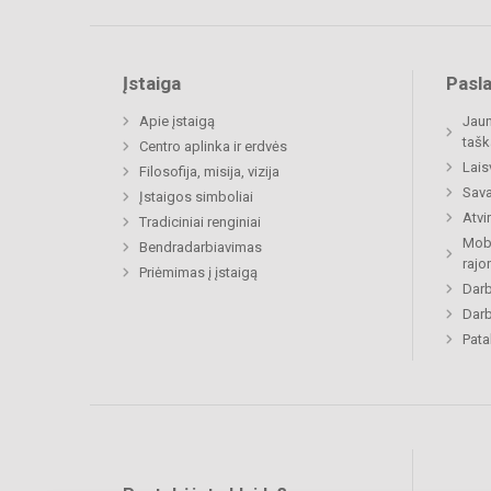
Įstaiga
Pasl
Apie įstaigą
Jaun
tašk
Centro aplinka ir erdvės
Lais
Filosofija, misija, vizija
Sava
Įstaigos simboliai
Atvi
Tradiciniai renginiai
Mobi
Bendradarbiavimas
rajo
Priėmimas į įstaigą
Darb
Darb
Pat