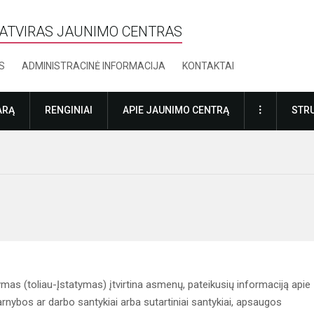
ATVIRAS JAUNIMO CENTRAS
S
ADMINISTRACINĖ INFORMACIJA
KONTAKTAI
DAUGIAU
ARĄ
RENGINIAI
APIE JAUNIMO CENTRĄ
STRU
as (toliau-Įstatymas) įtvirtina asmenų, pateikusių informaciją apie
tarnybos ar darbo santykiai arba sutartiniai santykiai, apsaugos