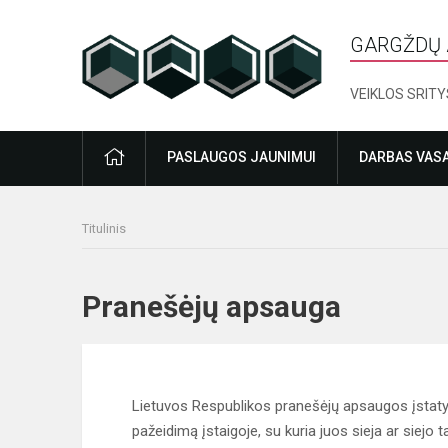
GARGŽDŲ 
VEIKLOS SRITY
PRADŽIA
PASLAUGOS JAUNIMUI
DARBAS VAS
Titulinis
Pranešėjų apsauga
Lietuvos Respublikos pranešėjų apsaugos įstatym
pažeidimą įstaigoje, su kuria juos sieja ar siejo 