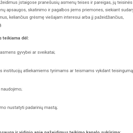
eidimus įstaigose pranešusių asmenų teises ir pareigas, jų teisinės
nų apsaugos, skatinimo ir pagalbos jiems priemones, siekiant sudary
us, keliančius grėsmę viešajam interesui arba jį pažeidžiančius,
ą.
 teikiama dėl:
asmens gyvybei ar sveikatai;
s institucijų atliekamiems tyrimams ar teismams vykdant teisingumą
o naudojimo;
mo nustatyti padarinių mastą;
saugą ir vidinio apie pažeidimus teikimo kanalo sukūrimą: