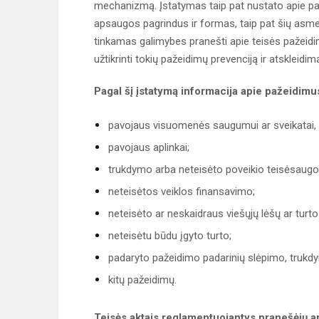
mechanizmą. Įstatymas taip pat nustato apie paž
apsaugos pagrindus ir formas, taip pat šių asme
tinkamas galimybes pranešti apie teisės pažeidim
užtikrinti tokių pažeidimų prevenciją ir atskleidim
Pagal šį įstatymą informacija apie pažeidimus
pavojaus visuomenės saugumui ar sveikatai, 
pavojaus aplinkai;
trukdymo arba neteisėto poveikio teisėsaugo
neteisėtos veiklos finansavimo;
neteisėto ar neskaidraus viešųjų lėšų ar turt
neteisėtu būdu įgyto turto;
padaryto pažeidimo padarinių slėpimo, trukdy
kitų pažeidimų.
Teisės aktais reglamentuojantys pranešėjų ap