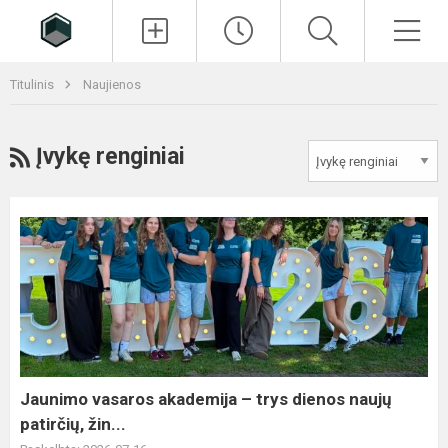
Paieška
Men
Titulinis
Naujienos
RSS
Įvykę renginiai
Jaunimo
vasaros
akademija
–
trys
dienos
naujų
patirčių,
Jaunimo vasaros akademija – trys dienos naujų
žin...
patirčių, žin...