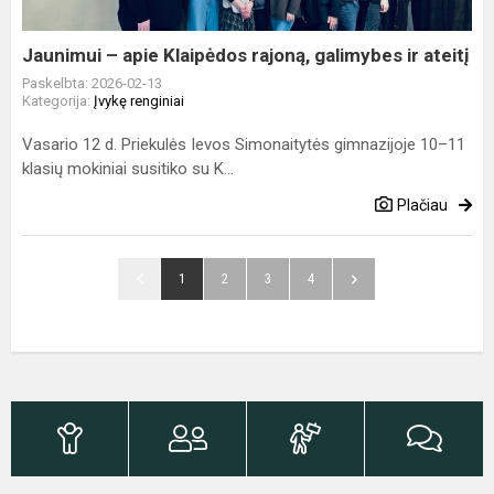
ir
ateitį
Jaunimui – apie Klaipėdos rajoną, galimybes ir ateitį
Paskelbta: 2026-02-13
Kategorija:
Įvykę renginiai
Vasario 12 d. Priekulės Ievos Simonaitytės gimnazijoje 10–11
klasių mokiniai susitiko su K...
Plačiau
1
2
3
4