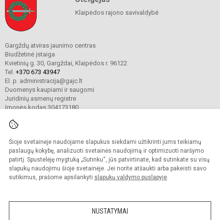
Klaipėdos rajono savivaldybė
Gargždų atviras jaunimo centras
Biudžetinė įstaiga
Kvietinių g. 30, Gargždai, Klaipėdos r. 96122
Tel.
+370 673 43947
El. p. administracija@gajc.lt
Duomenys kaupiami ir saugomi
Juridinių asmenų registre
Įmonės kodas 304173180
Šioje svetainėje naudojame slapukus siekdami užtikrinti jums teikiamų
© 2024. Gargždų atviras jaunimo centras. Visos teisės saugomos.
Kopijuoti turinį be raštiško įstaigos administracijos sutikimo griežtai draudžiama.
paslaugų kokybę, analizuoti svetainės naudojimą ir optimizuoti naršymo
patirtį. Spustelėję mygtuką „Sutinku“, jūs patvirtinate, kad sutinkate su visų
Prieinamumo paraiška
Slapukų valdymas
slapukų naudojimu šioje svetainėje. Jei norite atšaukti arba pakeisti savo
sutikimus, prašome apsilankyti
slapukų valdymo puslapyje
.
Sumanus būdas atnaujinti
mokyklos interneto
svetainę
NUSTATYMAI