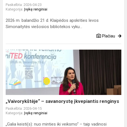
Paskelbta: 2026-04-23
Kategorija:
Įvykę renginiai
2026 m. balandžio 21 d. Klaipėdos apskrities Ievos
Simonaitytės viešosios bibliotekos vyku...
Plačiau
„Vaivorykštėje“
–
savanorystę
įkvepiantis
renginys
„Vaivorykštėje“ – savanorystę įkvepiantis renginys
Paskelbta: 2026-04-15
Kategorija:
Įvykę renginiai
„Galia keisti(s): nuo minties iki veiksmo“ – taip vadinosi