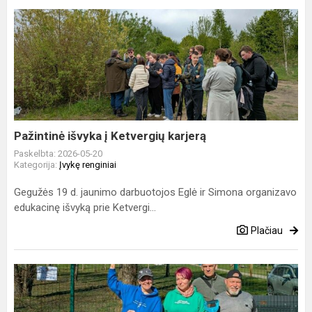
Pažintinė
išvyka
į
Ketvergių
karjerą
Pažintinė išvyka į Ketvergių karjerą
Paskelbta: 2026-05-20
Kategorija:
Įvykę renginiai
Gegužės 19 d. jaunimo darbuotojos Eglė ir Simona organizavo
edukacinę išvyką prie Ketvergi...
Plačiau
Tarptautinė
jaunimo
savaitė