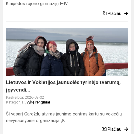
Klaipėdos rajono gimnazijų I–IV...
Plačiau
Lietuvos
ir
Vokietijos
jaunuolės
tyrinėjo
tvarumą,
įgyvendi...
Lietuvos ir Vokietijos jaunuolės tyrinėjo tvarumą,
įgyvendi...
Paskelbta: 2026-03-02
Kategorija:
Įvykę renginiai
Šį vasarį Gargždų atviras jaunimo centras kartu su vokiečių
nevyriausybine organizacija „K...
Plačiau