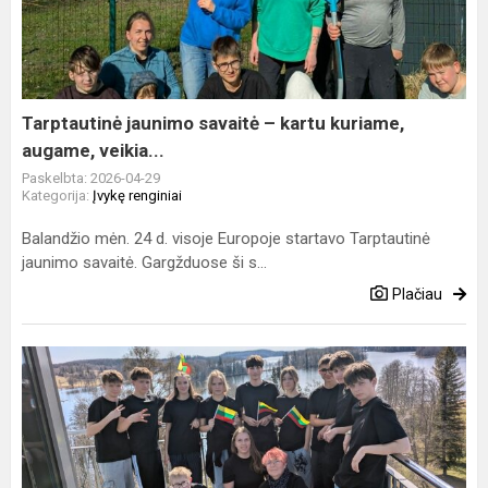
–
kartu
kuriame,
augame,
veikia...
Tarptautinė jaunimo savaitė – kartu kuriame,
augame, veikia...
Paskelbta: 2026-04-29
Kategorija:
Įvykę renginiai
Balandžio mėn. 24 d. visoje Europoje startavo Tarptautinė
jaunimo savaitė. Gargžduose ši s...
Plačiau
Jaunuolius
praturtino
tarptautiniai
jaunimo
mainai