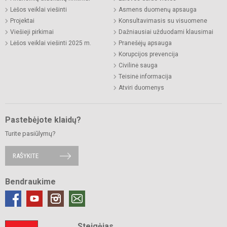
Lėšos veiklai viešinti
Asmens duomenų apsauga
Projektai
Konsultavimasis su visuomene
Viešieji pirkimai
Dažniausiai užduodami klausimai
Lėšos veiklai viešinti 2025 m.
Pranešėjų apsauga
Korupcijos prevencija
Civilinė sauga
Teisinė informacija
Atviri duomenys
Pastebėjote klaidų?
Turite pasiūlymų?
RAŠYKITE
Bendraukime
Steigėjas