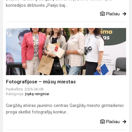
komedijos dirbtuvės „Paėjo baj...
Plačiau
Fotografijose
–
mūsų
miestas
Fotografijose – mūsų miestas
Paskelbta: 2026-06-08
Kategorija:
Įvykę renginiai
Gargždų atviras jaunimo centras Gargždų miesto gimtadienio
proga skelbė fotografijų konkur...
Plačiau