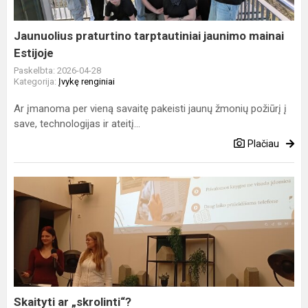
Estijoje
Jaunuolius praturtino tarptautiniai jaunimo mainai
Estijoje
Paskelbta: 2026-04-28
Kategorija:
Įvykę renginiai
Ar įmanoma per vieną savaitę pakeisti jaunų žmonių požiūrį į
save, technologijas ir ateitį...
Plačiau
Skaityti
ar
„skrolinti“?
Skaityti ar „skrolinti“?