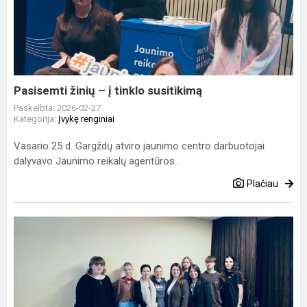
–
į
tinklo
susitikimą
Pasisemti žinių – į tinklo susitikimą
Paskelbta: 2026-02-27
Kategorija:
Įvykę renginiai
Vasario 25 d. Gargždų atviro jaunimo centro darbuotojai
dalyvavo Jaunimo reikalų agentūros...
Plačiau
Jaunimui
–
apie
Klaipėdos
rajoną,
galimybes