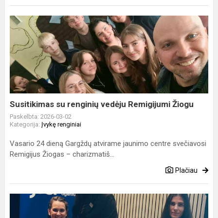
Susitikimas
su
renginių
vedėju
Remigijumi
Žiogu
Susitikimas su renginių vedėju Remigijumi Žiogu
Paskelbta: 2026-03-02
Kategorija:
Įvykę renginiai
Vasario 24 dieną Gargždų atvirame jaunimo centre svečiavosi
Remigijus Žiogas – charizmatiš...
Plačiau
Pasisemti
žinių