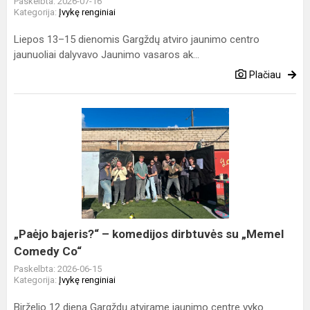
Paskelbta: 2026-07-16
Kategorija:
Įvykę renginiai
Liepos 13–15 dienomis Gargždų atviro jaunimo centro
jaunuoliai dalyvavo Jaunimo vasaros ak...
Plačiau
„Paėjo
bajeris?“
–
komedijos
dirbtuvės
su
„Memel
Comedy
„Paėjo bajeris?“ – komedijos dirbtuvės su „Memel
Co“
Comedy Co“
Paskelbta: 2026-06-15
Kategorija:
Įvykę renginiai
Birželio 12 dieną Gargždų atvirame jaunimo centre vyko