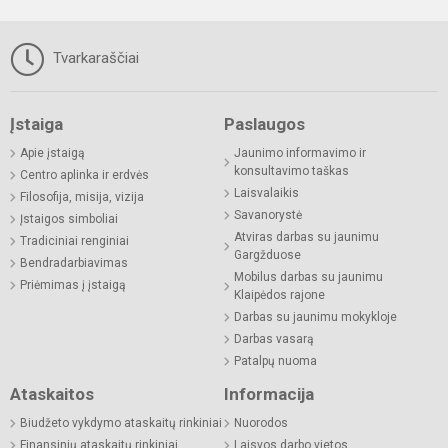
Tvarkaraščiai
Įstaiga
Paslaugos
Apie įstaigą
Jaunimo informavimo ir
konsultavimo taškas
Centro aplinka ir erdvės
Laisvalaikis
Filosofija, misija, vizija
Savanorystė
Įstaigos simboliai
Atviras darbas su jaunimu
Tradiciniai renginiai
Gargžduose
Bendradarbiavimas
Mobilus darbas su jaunimu
Priėmimas į įstaigą
Klaipėdos rajone
Darbas su jaunimu mokykloje
Darbas vasarą
Patalpų nuoma
Ataskaitos
Informacija
Biudžeto vykdymo ataskaitų rinkiniai
Nuorodos
Finansinių ataskaitų rinkiniai
Laisvos darbo vietos