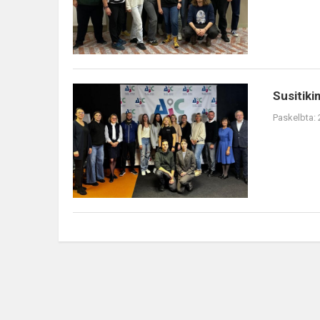
Susitikimas
Susitiki
su
Paskelbta:
viceministru