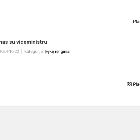
Pla
mas su viceministru
 2024-10-22
Kategorija:
Įvykę renginiai
Pla