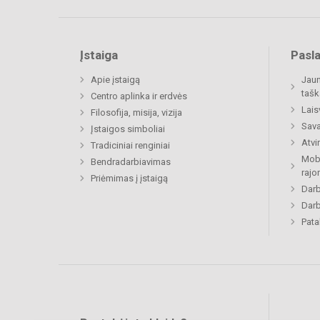
Įstaiga
Pasl
Apie įstaigą
Jaun
tašk
Centro aplinka ir erdvės
Lais
Filosofija, misija, vizija
Sava
Įstaigos simboliai
Atvi
Tradiciniai renginiai
Mobi
Bendradarbiavimas
rajo
Priėmimas į įstaigą
Darb
Darb
Pat