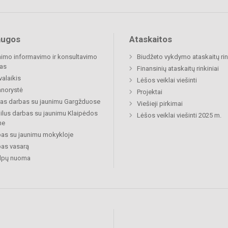
augos
Ataskaitos
imo informavimo ir konsultavimo
Biudžeto vykdymo ataskaitų rin
as
Finansinių ataskaitų rinkiniai
valaikis
Lėšos veiklai viešinti
norystė
Projektai
ras darbas su jaunimu Gargžduose
Viešieji pirkimai
lus darbas su jaunimu Klaipėdos
Lėšos veiklai viešinti 2025 m.
ne
as su jaunimu mokykloje
as vasarą
alpų nuoma