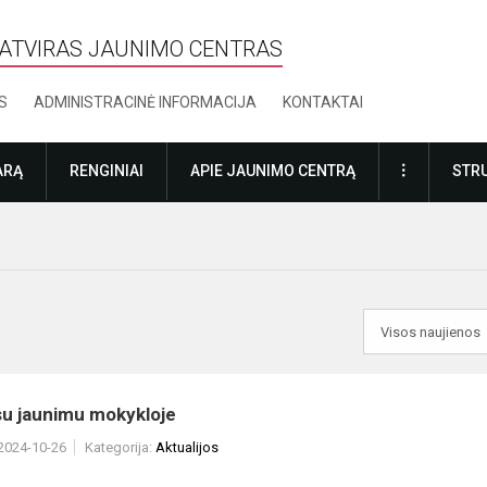
ATVIRAS JAUNIMO CENTRAS
S
ADMINISTRACINĖ INFORMACIJA
KONTAKTAI
DAUGIAU
ARĄ
RENGINIAI
APIE JAUNIMO CENTRĄ
STRU
su jaunimu mokykloje
 2024-10-26
Kategorija:
Aktualijos