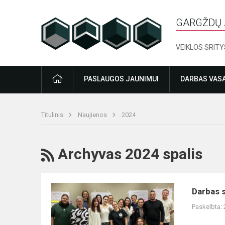
GARGŽDŲ 
VEIKLOS SRITY
PRADŽIA
PASLAUGOS JAUNIMUI
DARBAS VAS
Titulinis
Naujienos
2024
RSS
Archyvas 2024 spalis
Darbas
Darbas 
su
Paskelbta:
jaunimu
mokykloje