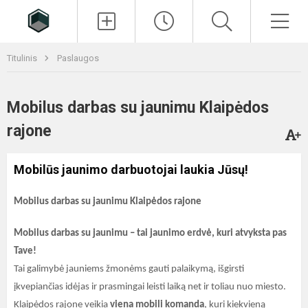
Paieška
Men
Titulinis
Paslaugos
Mobilus darbas su jaunimu Klaipėdos
rajone
Mobilūs jaunimo darbuotojai laukia Jūsų!
Mobilus darbas su jaunimu Klaipėdos rajone
Mobilus darbas su jaunimu – tai jaunimo erdvė, kuri atvyksta pas
Tave!
Tai galimybė jauniems žmonėms gauti palaikymą, išgirsti
įkvepiančias idėjas ir prasmingai leisti laiką net ir toliau nuo miesto.
Klaipėdos rajone veikia
viena mobili komanda
, kuri kiekvieną