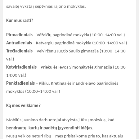
savaitę vyksta į septynias rajono mokyklas.
Kur mus rasti?
Pirmadieniais
– Vėžaičių pagrindinė mokykla (10:00–14:00 val.)
Antradieniais
– Ketvergių pagrindinė mokykla (10:00–14:00 val.)
Trečiadieniais
– Veiviržėnų Jurgio Šaulio gimnazija (10:00–14:00
val.)
Ketvirtadieniais
– Priekulės Ievos Simonaitytės gimnazija (10:00–
14:00 val.)
Penktadieniais
– Plikių, Kretingalės ir Endriejavo pagrindinės
mokyklos (10:00–14:00 val.)
Ką mes veikiame?
Mobilūs jaunimo darbuotojai atvyksta į Jūsų mokyklą, kad
bendrautų, kurtų ir padėtų įgyvendinti idėjas.
Mūsų veiklos neturi ribų – mes prisitaikome prie to, kas aktualu