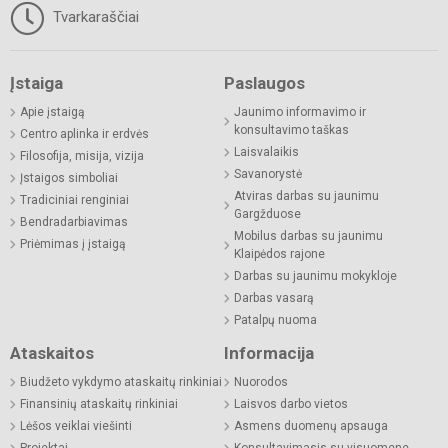
Tvarkaraščiai
Įstaiga
Paslaugos
Apie įstaigą
Jaunimo informavimo ir
konsultavimo taškas
Centro aplinka ir erdvės
Laisvalaikis
Filosofija, misija, vizija
Savanorystė
Įstaigos simboliai
Atviras darbas su jaunimu
Tradiciniai renginiai
Gargžduose
Bendradarbiavimas
Mobilus darbas su jaunimu
Priėmimas į įstaigą
Klaipėdos rajone
Darbas su jaunimu mokykloje
Darbas vasarą
Patalpų nuoma
Ataskaitos
Informacija
Biudžeto vykdymo ataskaitų rinkiniai
Nuorodos
Finansinių ataskaitų rinkiniai
Laisvos darbo vietos
Lėšos veiklai viešinti
Asmens duomenų apsauga