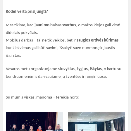
Kodėl verta prisijungti?
Mes tikime, kad
jaunimo balsas svarbus
, o mažos idėjos gali virsti
dideliais pokyčiais.
Mobilus darbas – tai ne tik veiklos, bet ir
saugios erdvės kūrimas
,
kur kiekvienas gali būti savimi, išsakyti savo nuomonę ir jaustis
išgirstas.
Vasaros metu organizuojame
stovyklas, žygius, iškylas
, o kartu su
bendruomenėmis dalyvaujame jų šventėse ir renginiuose.
Su mumis viskas įmanoma – tereikia noro!