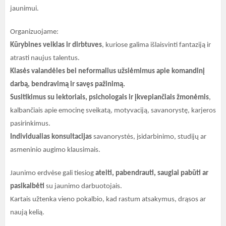
jaunimui.
Organizuojame:
Kūrybines veiklas ir dirbtuves
, kuriose galima išlaisvinti fantaziją ir
atrasti naujus talentus.
Klasės valandėles bei neformalius užsiėmimus apie komandinį
darbą, bendravimą ir savęs pažinimą.
Susitikimus su lektoriais, psichologais ir įkvepiančiais žmonėmis
,
kalbančiais apie emocinę sveikatą, motyvaciją, savanorystę, karjeros
pasirinkimus.
Individualias konsultacijas
savanorystės, įsidarbinimo, studijų ar
asmeninio augimo klausimais.
Jaunimo erdvėse gali tiesiog
ateiti, pabendrauti, saugiai pabūti ar
pasikalbėti
su jaunimo darbuotojais.
Kartais užtenka vieno pokalbio, kad rastum atsakymus, drąsos ar
naują kelią.