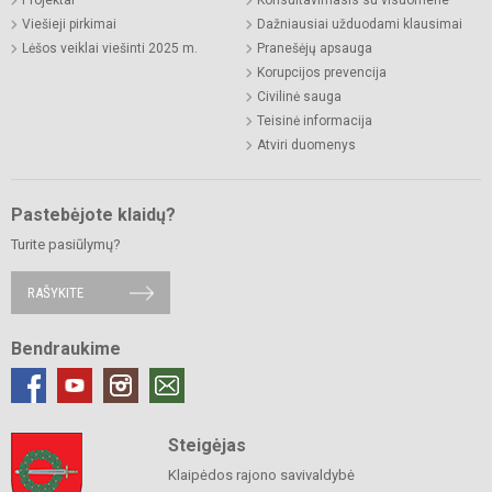
Projektai
Konsultavimasis su visuomene
Viešieji pirkimai
Dažniausiai užduodami klausimai
Lėšos veiklai viešinti 2025 m.
Pranešėjų apsauga
Korupcijos prevencija
Civilinė sauga
Teisinė informacija
Atviri duomenys
Pastebėjote klaidų?
Turite pasiūlymų?
RAŠYKITE
Bendraukime
Steigėjas
Klaipėdos rajono savivaldybė