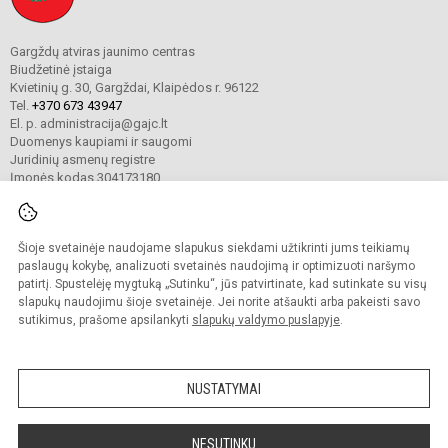
Gargždų atviras jaunimo centras
Biudžetinė įstaiga
Kvietinių g. 30, Gargždai, Klaipėdos r. 96122
Tel.
+370 673 43947
El. p. administracija@gajc.lt
Duomenys kaupiami ir saugomi
Juridinių asmenų registre
Įmonės kodas 304173180
Šioje svetainėje naudojame slapukus siekdami užtikrinti jums teikiamų
© 2024. Gargždų atviras jaunimo centras. Visos teisės saugomos.
Kopijuoti turinį be raštiško įstaigos administracijos sutikimo griežtai draudžiama.
paslaugų kokybę, analizuoti svetainės naudojimą ir optimizuoti naršymo
patirtį. Spustelėję mygtuką „Sutinku“, jūs patvirtinate, kad sutinkate su visų
Prieinamumo paraiška
Slapukų valdymas
slapukų naudojimu šioje svetainėje. Jei norite atšaukti arba pakeisti savo
sutikimus, prašome apsilankyti
slapukų valdymo puslapyje
.
Sumanus būdas atnaujinti
mokyklos interneto
svetainę
NUSTATYMAI
NESUTINKU