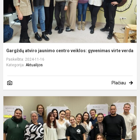
v
v
Gargždų atviro jaunimo centro veiklos: gyvenimas virte verda
Paskelbta: 2024-11-16
Kategorija:
Aktualijos
Plačiau
D
s
j
m