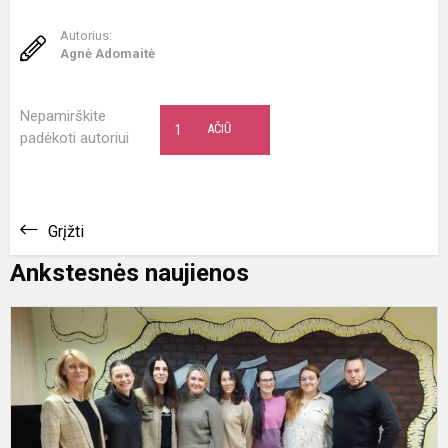
Autorius:
Agnė Adomaitė
Nepamirškite
1
AČIŪ
padėkoti autoriui
Grįžti
Ankstesnės naujienos
G
a
j
c
v
g