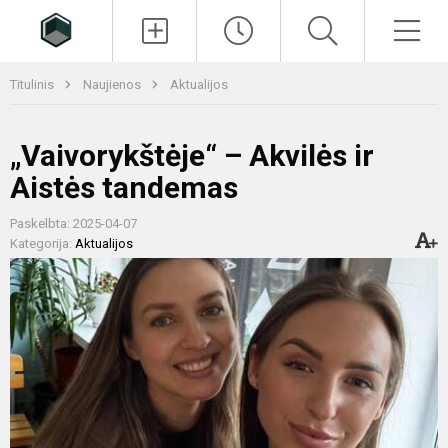
Paieška
Men
Titulinis
Naujienos
Aktualijos
„Vaivorykštėje“ – Akvilės ir
Aistės tandemas
Paskelbta: 2025-04-07
Kategorija:
Aktualijos