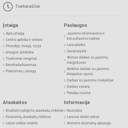
Tvarkaraščiai
Įstaiga
Paslaugos
Apie įstaigą
Jaunimo informavimo ir
konsultavimo taškas
Centro aplinka ir erdvės
Laisvalaikis
Filosofija, misija, vizija
Savanorystė
Įstaigos simboliai
Atviras darbas su jaunimu
Tradiciniai renginiai
Gargžduose
Bendradarbiavimas
Mobilus darbas su jaunimu
Priėmimas į įstaigą
Klaipėdos rajone
Darbas su jaunimu mokykloje
Darbas vasarą
Patalpų nuoma
Ataskaitos
Informacija
Biudžeto vykdymo ataskaitų rinkiniai
Nuorodos
Finansinių ataskaitų rinkiniai
Laisvos darbo vietos
Lėšos veiklai viešinti
Asmens duomenų apsauga