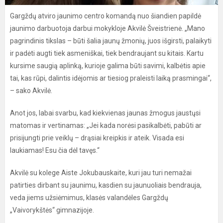
Gargždų atviro jaunimo centro komandą nuo šiandien papildė
jaunimo darbuotoja darbui mokykloje Akvilė Šveistrienė. „Mano
pagrindinis tikslas – būti šalia jaunų žmonių, juos išgirsti, palaikyti
ir padėti augti tiek asmeniškai, tiek bendraujant su kitais. Kartu
kursime saugią aplinką, kurioje galima būti savimi, kalbėtis apie
tai, kas rūpi, dalintis idėjomis ar tiesiog praleisti laiką prasmingai“,
– sako Akvilė.
Anot jos, labai svarbu, kad kiekvienas jaunas žmogus jaustųsi
matomas ir vertinamas: „Jei kada norėsi pasikalbėti, pabūti ar
prisijungti prie veiklų – drąsiai kreipkis ir ateik. Visada esi
laukiamas! Esu čia dėl tavęs.“
Akvilė su kolege Aiste Jokubauskaite, kuri jau turi nemažai
patirties dirbant su jaunimu, kasdien su jaunuoliais bendrauja,
veda jiems užsiėmimus, klasės valandėles Gargždų
„Vaivorykštės“ gimnazijoje.