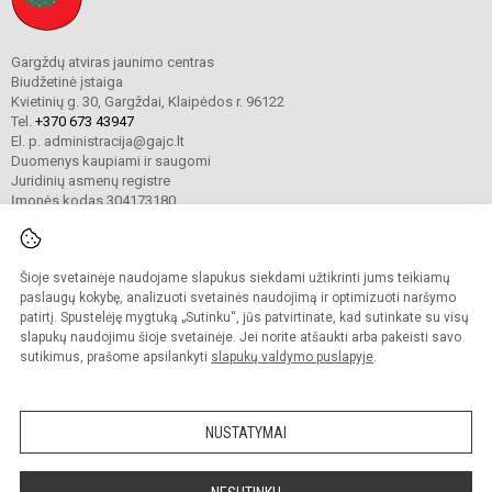
Gargždų atviras jaunimo centras
Biudžetinė įstaiga
Kvietinių g. 30, Gargždai, Klaipėdos r. 96122
Tel.
+370 673 43947
El. p. administracija@gajc.lt
Duomenys kaupiami ir saugomi
Juridinių asmenų registre
Įmonės kodas 304173180
Šioje svetainėje naudojame slapukus siekdami užtikrinti jums teikiamų
© 2024. Gargždų atviras jaunimo centras. Visos teisės saugomos.
Kopijuoti turinį be raštiško įstaigos administracijos sutikimo griežtai draudžiama.
paslaugų kokybę, analizuoti svetainės naudojimą ir optimizuoti naršymo
patirtį. Spustelėję mygtuką „Sutinku“, jūs patvirtinate, kad sutinkate su visų
Prieinamumo paraiška
Slapukų valdymas
slapukų naudojimu šioje svetainėje. Jei norite atšaukti arba pakeisti savo
sutikimus, prašome apsilankyti
slapukų valdymo puslapyje
.
Sumanus būdas atnaujinti
mokyklos interneto
svetainę
NUSTATYMAI