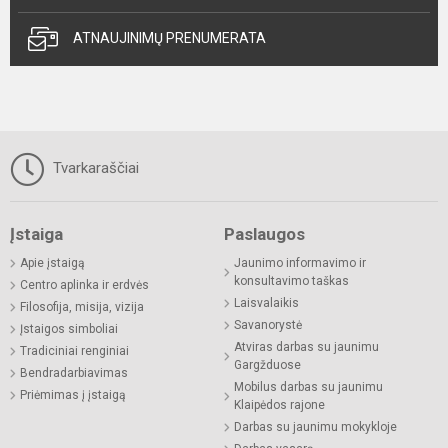
ATNAUJINIMŲ PRENUMERATA
Tvarkaraščiai
Įstaiga
Paslaugos
Apie įstaigą
Jaunimo informavimo ir
konsultavimo taškas
Centro aplinka ir erdvės
Laisvalaikis
Filosofija, misija, vizija
Savanorystė
Įstaigos simboliai
Atviras darbas su jaunimu
Tradiciniai renginiai
Gargžduose
Bendradarbiavimas
Mobilus darbas su jaunimu
Priėmimas į įstaigą
Klaipėdos rajone
Darbas su jaunimu mokykloje