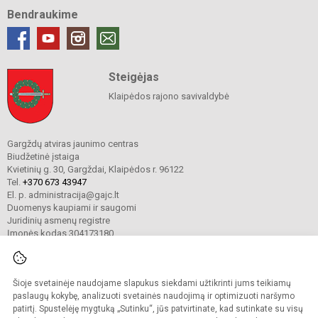
Bendraukime
Steigėjas
Klaipėdos rajono savivaldybė
Gargždų atviras jaunimo centras
Biudžetinė įstaiga
Kvietinių g. 30, Gargždai, Klaipėdos r. 96122
Tel.
+370 673 43947
El. p. administracija@gajc.lt
Duomenys kaupiami ir saugomi
Juridinių asmenų registre
Įmonės kodas 304173180
Šioje svetainėje naudojame slapukus siekdami užtikrinti jums teikiamų
© 2024. Gargždų atviras jaunimo centras. Visos teisės saugomos.
Kopijuoti turinį be raštiško įstaigos administracijos sutikimo griežtai draudžiama.
paslaugų kokybę, analizuoti svetainės naudojimą ir optimizuoti naršymo
patirtį. Spustelėję mygtuką „Sutinku“, jūs patvirtinate, kad sutinkate su visų
Prieinamumo paraiška
Slapukų valdymas