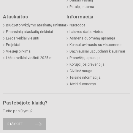
Darbas vasarą
Patalpų nuoma
Ataskaitos
Informacija
Biudžeto vykdymo ataskaitų rinkiniai
Nuorodos
Finansinių ataskaitų rinkiniai
Laisvos darbo vietos
Lėšos veiklai viešinti
Asmens duomenų apsauga
Projektai
Konsultavimasis su visuomene
Viešieji pirkimai
Dažniausiai užduodami klausimai
Lėšos veiklai viešinti 2025 m.
Pranešėjų apsauga
Korupcijos prevencija
Civilinė sauga
Teisinė informacija
Atviri duomenys
Pastebėjote klaidų?
Turite pasiūlymų?
RAŠYKITE