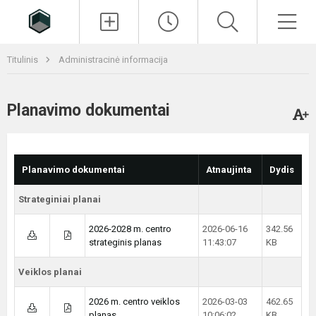
Paieška
Men
Titulinis
Administracinė informacija
Planavimo dokumentai
Planavimo dokumentai
Atnaujinta
Dydis
Strateginiai planai
2026-2028 m. centro
2026-06-16
342.56
strateginis planas
11:43:07
KB
Veiklos planai
2026 m. centro veiklos
2026-03-03
462.65
planas
10:06:02
KB