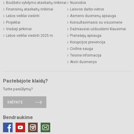
Biudžeto vykdymo ataskaitų rinkiniai
Nuorodos
Finansinių ataskaitų rinkiniai
Laisvos darbo vietos
Lėšos veiklai viešinti
Asmens duomenų apsauga
Projektai
Konsultavimasis su visuomene
Viešieji pirkimai
Dažniausiai užduodami klausimai
Lėšos veiklai viešinti 2025 m.
Pranešėjų apsauga
Korupcijos prevencija
Civilinė sauga
Teisinė informacija
Atviri duomenys
Pastebėjote klaidų?
Turite pasiūlymų?
RAŠYKITE
Bendraukime