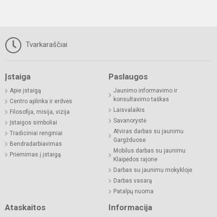
Tvarkaraščiai
Įstaiga
Paslaugos
Apie įstaigą
Jaunimo informavimo ir
konsultavimo taškas
Centro aplinka ir erdvės
Laisvalaikis
Filosofija, misija, vizija
Savanorystė
Įstaigos simboliai
Atviras darbas su jaunimu
Tradiciniai renginiai
Gargžduose
Bendradarbiavimas
Mobilus darbas su jaunimu
Priėmimas į įstaigą
Klaipėdos rajone
Darbas su jaunimu mokykloje
Darbas vasarą
Patalpų nuoma
Ataskaitos
Informacija