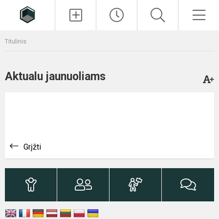
Paieška
Men
Titulinis
Aktualu jaunuoliams
Grįžti