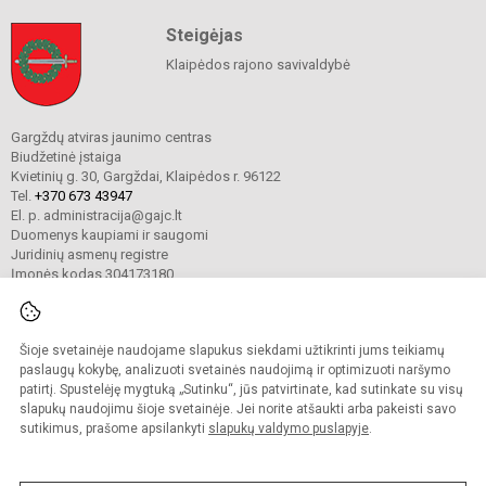
Steigėjas
Klaipėdos rajono savivaldybė
Gargždų atviras jaunimo centras
Biudžetinė įstaiga
Kvietinių g. 30, Gargždai, Klaipėdos r. 96122
Tel.
+370 673 43947
El. p. administracija@gajc.lt
Duomenys kaupiami ir saugomi
Juridinių asmenų registre
Įmonės kodas 304173180
Šioje svetainėje naudojame slapukus siekdami užtikrinti jums teikiamų
© 2024. Gargždų atviras jaunimo centras. Visos teisės saugomos.
Kopijuoti turinį be raštiško įstaigos administracijos sutikimo griežtai draudžiama.
paslaugų kokybę, analizuoti svetainės naudojimą ir optimizuoti naršymo
patirtį. Spustelėję mygtuką „Sutinku“, jūs patvirtinate, kad sutinkate su visų
Prieinamumo paraiška
Slapukų valdymas
slapukų naudojimu šioje svetainėje. Jei norite atšaukti arba pakeisti savo
sutikimus, prašome apsilankyti
slapukų valdymo puslapyje
.
Sumanus būdas atnaujinti
mokyklos interneto
svetainę