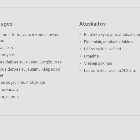
augos
Ataskaitos
imo informavimo ir konsultavimo
Biudžeto vykdymo ataskaitų rin
as
Finansinių ataskaitų rinkiniai
valaikis
Lėšos veiklai viešinti
norystė
Projektai
ras darbas su jaunimu Gargžduose
Viešieji pirkimai
lus darbas su jaunimu Klaipėdos
Lėšos veiklai viešinti 2025 m.
ne
as su jaunimu mokykloje
as vasarą
alpų nuoma