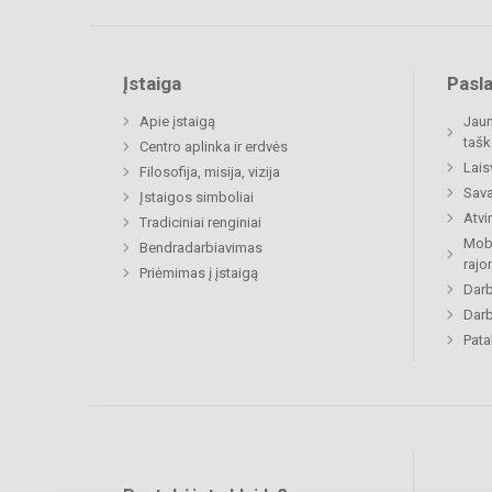
Įstaiga
Pasl
Apie įstaigą
Jaun
tašk
Centro aplinka ir erdvės
Lais
Filosofija, misija, vizija
Sava
Įstaigos simboliai
Atvi
Tradiciniai renginiai
Mobi
Bendradarbiavimas
rajo
Priėmimas į įstaigą
Darb
Darb
Pat