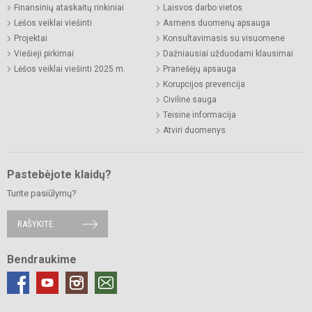
Finansinių ataskaitų rinkiniai
Laisvos darbo vietos
Lėšos veiklai viešinti
Asmens duomenų apsauga
Projektai
Konsultavimasis su visuomene
Viešieji pirkimai
Dažniausiai užduodami klausimai
Lėšos veiklai viešinti 2025 m.
Pranešėjų apsauga
Korupcijos prevencija
Civilinė sauga
Teisinė informacija
Atviri duomenys
Pastebėjote klaidų?
Turite pasiūlymų?
RAŠYKITE
Bendraukime