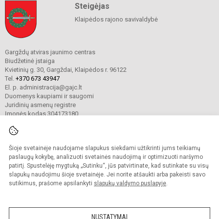
Steigėjas
Klaipėdos rajono savivaldybė
Gargždų atviras jaunimo centras
Biudžetinė įstaiga
Kvietinių g. 30, Gargždai, Klaipėdos r. 96122
Tel.
+370 673 43947
El. p. administracija@gajc.lt
Duomenys kaupiami ir saugomi
Juridinių asmenų registre
Įmonės kodas 304173180
Šioje svetainėje naudojame slapukus siekdami užtikrinti jums teikiamų
© 2024. Gargždų atviras jaunimo centras. Visos teisės saugomos.
Kopijuoti turinį be raštiško įstaigos administracijos sutikimo griežtai draudžiama.
paslaugų kokybę, analizuoti svetainės naudojimą ir optimizuoti naršymo
patirtį. Spustelėję mygtuką „Sutinku“, jūs patvirtinate, kad sutinkate su visų
Prieinamumo paraiška
Slapukų valdymas
slapukų naudojimu šioje svetainėje. Jei norite atšaukti arba pakeisti savo
sutikimus, prašome apsilankyti
slapukų valdymo puslapyje
.
Sumanus būdas atnaujinti
mokyklos interneto
svetainę
NUSTATYMAI