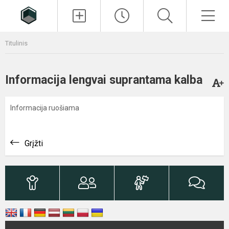
Paieška
Men
Titulinis
Informacija lengvai suprantama kalba
Informacija ruošiama
Grįžti