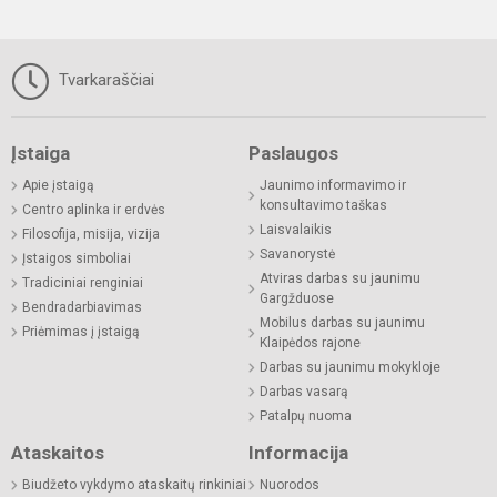
Tvarkaraščiai
Įstaiga
Paslaugos
Apie įstaigą
Jaunimo informavimo ir
konsultavimo taškas
Centro aplinka ir erdvės
Laisvalaikis
Filosofija, misija, vizija
Savanorystė
Įstaigos simboliai
Atviras darbas su jaunimu
Tradiciniai renginiai
Gargžduose
Bendradarbiavimas
Mobilus darbas su jaunimu
Priėmimas į įstaigą
Klaipėdos rajone
Darbas su jaunimu mokykloje
Darbas vasarą
Patalpų nuoma
Ataskaitos
Informacija
Biudžeto vykdymo ataskaitų rinkiniai
Nuorodos