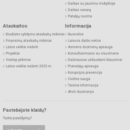
Darbas su jaunimu mokykloje
Darbas vasarą
Patalpų nuoma
Ataskaitos
Informacija
Biudžeto vykdymo ataskaitų rinkiniai
Nuorodos
Finansinių ataskaitų rinkiniai
Laisvos darbo vietos
Lėšos veiklai viešinti
Asmens duomenų apsauga
Projektai
Konsultavimasis su visuomene
Viešieji pirkimai
Dažniausiai užduodami klausimai
Lėšos veiklai viešinti 2025 m.
Pranešėjų apsauga
Korupcijos prevencija
Civilinė sauga
Teisinė informacija
Atviri duomenys
Pastebėjote klaidų?
Turite pasiūlymų?