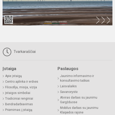
Tvarkaraščiai
Įstaiga
Paslaugos
Apie įstaigą
Jaunimo informavimo ir
konsultavimo taškas
Centro aplinka ir erdvės
Laisvalaikis
Filosofija, misija, vizija
Savanorystė
Įstaigos simboliai
Atviras darbas su jaunimu
Tradiciniai renginiai
Gargžduose
Bendradarbiavimas
Mobilus darbas su jaunimu
Priėmimas į įstaigą
Klaipėdos rajone