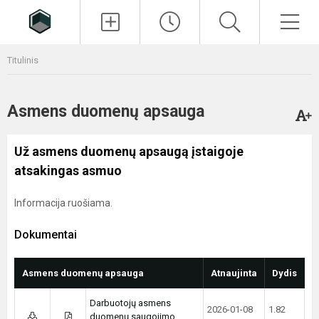
Paieška
Men
Titulinis
Asmens duomenų apsauga
Už asmens duomenų apsaugą įstaigoje
atsakingas asmuo
Informacija ruošiama.
Dokumentai
Asmens duomenų apsauga
Atnaujinta
Dydis
Darbuotojų asmens
2026-01-08
1.82
duomenų saugojimo