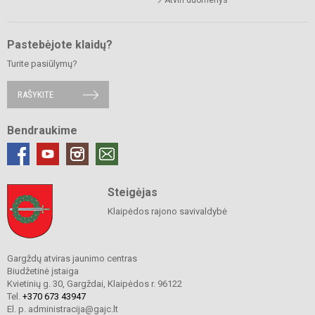
Atviri duomenys
Pastebėjote klaidų?
Turite pasiūlymų?
RAŠYKITE
Bendraukime
Steigėjas
Klaipėdos rajono savivaldybė
Gargždų atviras jaunimo centras
Biudžetinė įstaiga
Kvietinių g. 30, Gargždai, Klaipėdos r. 96122
Tel.
+370 673 43947
El. p. administracija@gajc.lt