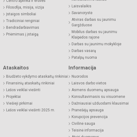
Centro aplinka ir erdvės
Laisvalaikis
Filosofija, misija, vizija
Savanorystė
Įstaigos simboliai
Atviras darbas su jaunimu
Tradiciniai renginiai
Gargžduose
Bendradarbiavimas
Mobilus darbas su jaunimu
Priėmimas į įstaigą
Klaipėdos rajone
Darbas su jaunimu mokykloje
Darbas vasarą
Patalpų nuoma
Ataskaitos
Informacija
Biudžeto vykdymo ataskaitų rinkiniai
Nuorodos
Finansinių ataskaitų rinkiniai
Laisvos darbo vietos
Lėšos veiklai viešinti
Asmens duomenų apsauga
Projektai
Konsultavimasis su visuomene
Viešieji pirkimai
Dažniausiai užduodami klausimai
Lėšos veiklai viešinti 2025 m.
Pranešėjų apsauga
Korupcijos prevencija
Civilinė sauga
Teisinė informacija