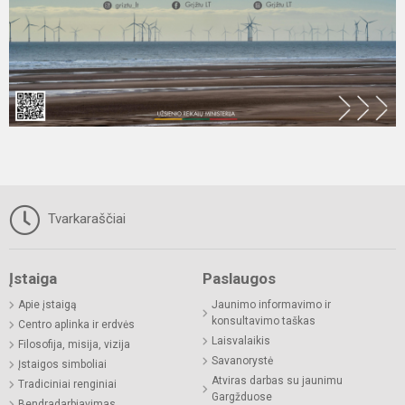
Tvarkaraščiai
Įstaiga
Paslaugos
Apie įstaigą
Jaunimo informavimo ir
konsultavimo taškas
Centro aplinka ir erdvės
Laisvalaikis
Filosofija, misija, vizija
Savanorystė
Įstaigos simboliai
Atviras darbas su jaunimu
Tradiciniai renginiai
Gargžduose
Bendradarbiavimas