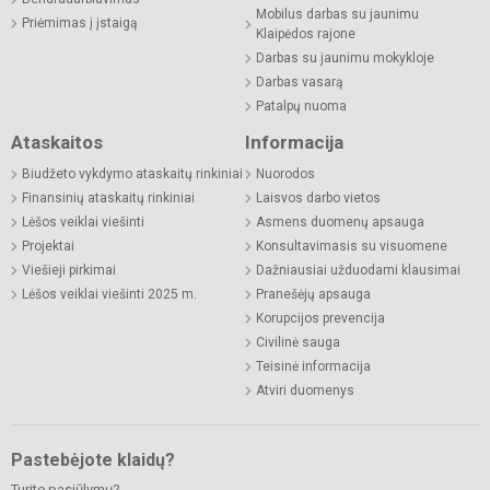
Mobilus darbas su jaunimu
Priėmimas į įstaigą
Klaipėdos rajone
Darbas su jaunimu mokykloje
Darbas vasarą
Patalpų nuoma
Ataskaitos
Informacija
Biudžeto vykdymo ataskaitų rinkiniai
Nuorodos
Finansinių ataskaitų rinkiniai
Laisvos darbo vietos
Lėšos veiklai viešinti
Asmens duomenų apsauga
Projektai
Konsultavimasis su visuomene
Viešieji pirkimai
Dažniausiai užduodami klausimai
Lėšos veiklai viešinti 2025 m.
Pranešėjų apsauga
Korupcijos prevencija
Civilinė sauga
Teisinė informacija
Atviri duomenys
Pastebėjote klaidų?
Turite pasiūlymų?