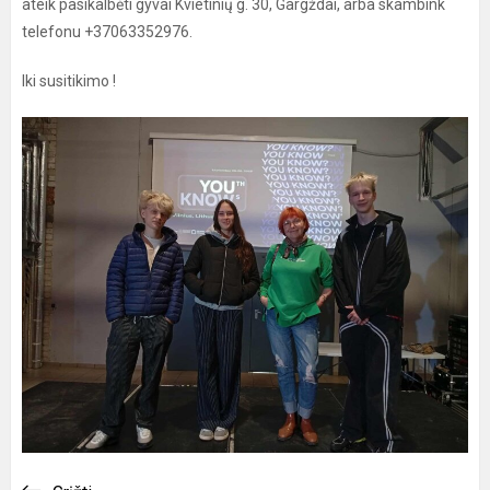
ateik pasikalbėti gyvai Kvietinių g. 30, Gargždai, arba skambink
telefonu +37063352976.
Iki susitikimo !