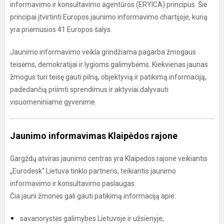
informavimo ir konsultavimo agentūros (ERYICA) principus. Šie
principai įtvirtinti Europos jaunimo informavimo chartijoje, kurią
yra priėmusios 41 Europos šalys.
Jaunimo informavimo veikla grindžiama pagarba žmogaus
teisėms, demokratijai ir lygioms galimybėms. Kiekvienas jaunas
žmogus turi teisę gauti pilną, objektyvią ir patikimą informaciją,
padedančią priimti sprendimus ir aktyviai dalyvauti
visuomeniniame gyvenime.
Jaunimo informavimas Klaipėdos rajone
Gargždų atviras jaunimo centras yra Klaipėdos rajone veikiantis
„Eurodesk“ Lietuva tinklo partneris, teikiantis jaunimo
informavimo ir konsultavimo paslaugas.
Čia jauni žmonės gali gauti patikimą informaciją apie:
savanorystės galimybes Lietuvoje ir užsienyje,