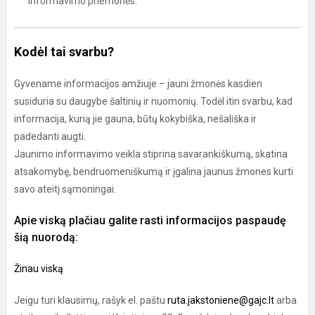
informavimo priemonės.
Kodėl tai svarbu?
Gyvename informacijos amžiuje – jauni žmonės kasdien
susiduria su daugybe šaltinių ir nuomonių. Todėl itin svarbu, kad
informacija, kurią jie gauna, būtų kokybiška, nešališka ir
padedanti augti.
Jaunimo informavimo veikla stiprina savarankiškumą, skatina
atsakomybę, bendruomeniškumą ir įgalina jaunus žmones kurti
savo ateitį sąmoningai.
Apie viską plačiau galite rasti informacijos paspaudę
šią nuorodą:
Žinau viską
Jeigu turi klausimų, rašyk el. paštu
ruta.jakstoniene@gajc.lt
arba