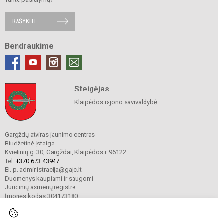
RAŠYKITE
Bendraukime
Steigėjas
Klaipėdos rajono savivaldybė
Gargždų atviras jaunimo centras
Biudžetinė įstaiga
Kvietinių g. 30, Gargždai, Klaipėdos r. 96122
Tel.
+370 673 43947
El. p. administracija@gajc.lt
Duomenys kaupiami ir saugomi
Juridinių asmenų registre
Įmonės kodas 304173180