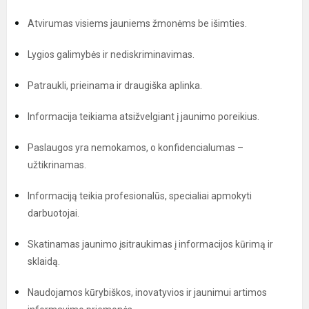
Atvirumas visiems jauniems žmonėms be išimties.
Lygios galimybės ir nediskriminavimas.
Patraukli, prieinama ir draugiška aplinka.
Informacija teikiama atsižvelgiant į jaunimo poreikius.
Paslaugos yra nemokamos, o konfidencialumas –
užtikrinamas.
Informaciją teikia profesionalūs, specialiai apmokyti
darbuotojai.
Skatinamas jaunimo įsitraukimas į informacijos kūrimą ir
sklaidą.
Naudojamos kūrybiškos, inovatyvios ir jaunimui artimos