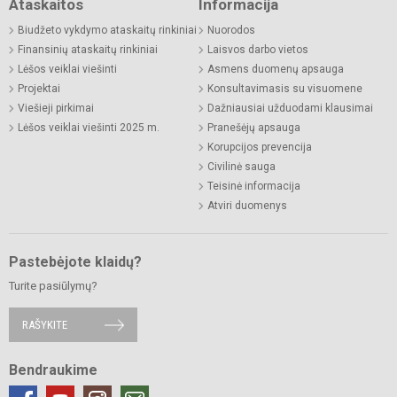
Ataskaitos
Informacija
Biudžeto vykdymo ataskaitų rinkiniai
Nuorodos
Finansinių ataskaitų rinkiniai
Laisvos darbo vietos
Lėšos veiklai viešinti
Asmens duomenų apsauga
Projektai
Konsultavimasis su visuomene
Viešieji pirkimai
Dažniausiai užduodami klausimai
Lėšos veiklai viešinti 2025 m.
Pranešėjų apsauga
Korupcijos prevencija
Civilinė sauga
Teisinė informacija
Atviri duomenys
Pastebėjote klaidų?
Turite pasiūlymų?
RAŠYKITE
Bendraukime