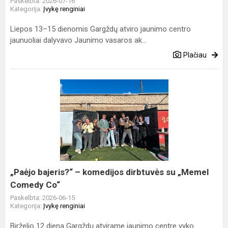
Paskelbta: 2026-07-16
Kategorija:
Įvykę renginiai
Liepos 13–15 dienomis Gargždų atviro jaunimo centro
jaunuoliai dalyvavo Jaunimo vasaros ak...
Plačiau
„Paėjo
bajeris?“
–
komedijos
dirbtuvės
su
„Memel
Comedy
„Paėjo bajeris?“ – komedijos dirbtuvės su „Memel
Co“
Comedy Co“
Paskelbta: 2026-06-15
Kategorija:
Įvykę renginiai
Birželio 12 dieną Gargždų atvirame jaunimo centre vyko