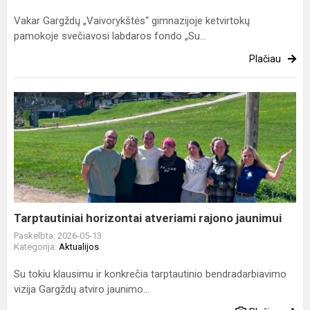
Vakar Gargždų „Vaivorykštės“ gimnazijoje ketvirtokų
pamokoje svečiavosi labdaros fondo „Su...
Plačiau
Tarptautiniai
horizontai
atveriami
rajono
jaunimui
Tarptautiniai horizontai atveriami rajono jaunimui
Paskelbta: 2026-05-13
Kategorija:
Aktualijos
Su tokiu klausimu ir konkrečia tarptautinio bendradarbiavimo
vizija Gargždų atviro jaunimo...