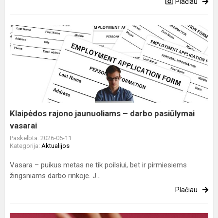
Plačiau
Klaipėdos
rajono
jaunuoliams
–
darbo
pasiūlymai
vasarai
Klaipėdos rajono jaunuoliams – darbo pasiūlymai
vasarai
Paskelbta: 2026-05-11
Kategorija:
Aktualijos
Vasara – puikus metas ne tik poilsiui, bet ir pirmiesiems
žingsniams darbo rinkoje. J...
Plačiau