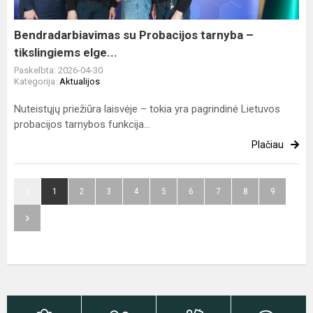
elge...
Bendradarbiavimas su Probacijos tarnyba –
tikslingiems elge...
Paskelbta: 2026-04-30
Kategorija:
Aktualijos
Nuteistųjų priežiūra laisvėje – tokia yra pagrindinė Lietuvos
probacijos tarnybos funkcija...
Plačiau
1
2
3
4
5
6
7
8
9