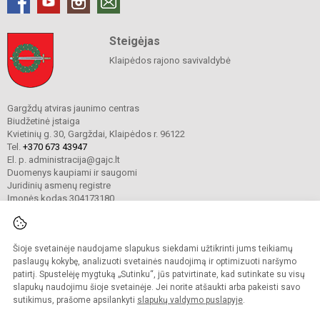
Steigėjas
Klaipėdos rajono savivaldybė
Gargždų atviras jaunimo centras
Biudžetinė įstaiga
Kvietinių g. 30, Gargždai, Klaipėdos r. 96122
Tel.
+370 673 43947
El. p. administracija@gajc.lt
Duomenys kaupiami ir saugomi
Juridinių asmenų registre
Įmonės kodas 304173180
Šioje svetainėje naudojame slapukus siekdami užtikrinti jums teikiamų
© 2024. Gargždų atviras jaunimo centras. Visos teisės saugomos.
Kopijuoti turinį be raštiško įstaigos administracijos sutikimo griežtai draudžiama.
paslaugų kokybę, analizuoti svetainės naudojimą ir optimizuoti naršymo
patirtį. Spustelėję mygtuką „Sutinku“, jūs patvirtinate, kad sutinkate su visų
Prieinamumo paraiška
Slapukų valdymas
slapukų naudojimu šioje svetainėje. Jei norite atšaukti arba pakeisti savo
sutikimus, prašome apsilankyti
slapukų valdymo puslapyje
.
Sumanus būdas atnaujinti
mokyklos interneto