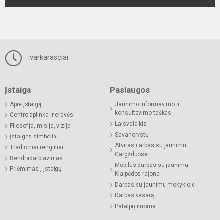
Tvarkaraščiai
Įstaiga
Paslaugos
Apie įstaigą
Jaunimo informavimo ir
konsultavimo taškas
Centro aplinka ir erdvės
Laisvalaikis
Filosofija, misija, vizija
Savanorystė
Įstaigos simboliai
Atviras darbas su jaunimu
Tradiciniai renginiai
Gargžduose
Bendradarbiavimas
Mobilus darbas su jaunimu
Priėmimas į įstaigą
Klaipėdos rajone
Darbas su jaunimu mokykloje
Darbas vasarą
Patalpų nuoma