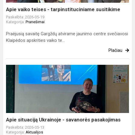
Apie vaiko teises - tarpinstituciniame susitikime
Paskelbta: 2026-05-19
Kategorija:
Pranešimai
Praėjusią savaitę Gargždų atvirame jaunimo centre svečiavosi
Klaipėdos apskrities vaiko te...
Plačiau
Apie
situaciją
Ukrainoje
-
savanorės
pasakojimas
Apie situaciją Ukrainoje - savanorės pasakojimas
Paskelbta: 2026-05-13
Kategorija:
Aktualijos