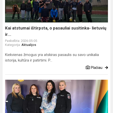
o
pasauliai
susitinka-
lietuvių
ir...
Kai atstumai ištirpsta, o pasauliai susitinka- lietuvių
ir...
Paskelbta: 2026-05-05
Kategorija:
Aktualijos
Kiekvienas žmogus yra atskiras pasaulis su savo unikalia
istorija, kultūra ir patirtimi. P...
Plačiau
Bendradarbiavimas
su
Probacijos
tarnyba
–
tikslingiems