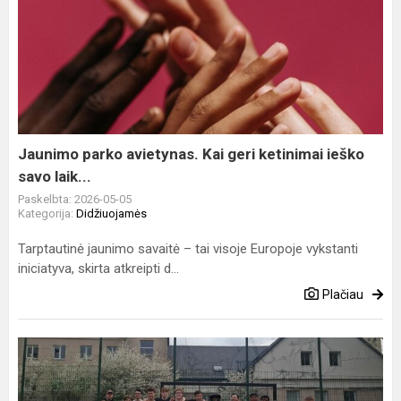
Jaunimo
parko
avietynas.
Kai
geri
ketinimai
ieško
savo
Jaunimo parko avietynas. Kai geri ketinimai ieško
laik...
savo laik...
Paskelbta: 2026-05-05
Kategorija:
Didžiuojamės
Tarptautinė jaunimo savaitė – tai visoje Europoje vykstanti
iniciatyva, skirta atkreipti d...
Plačiau
Kai
atstumai
ištirpsta,