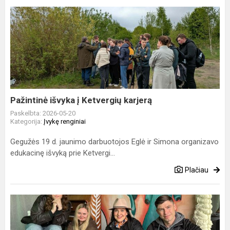
Pažintinė
išvyka
į
Ketvergių
karjerą
Pažintinė išvyka į Ketvergių karjerą
Paskelbta: 2026-05-20
Kategorija:
Įvykę renginiai
Gegužės 19 d. jaunimo darbuotojos Eglė ir Simona organizavo
edukacinę išvyką prie Ketvergi...
Plačiau
Gargždų
kūrybos
stotyje