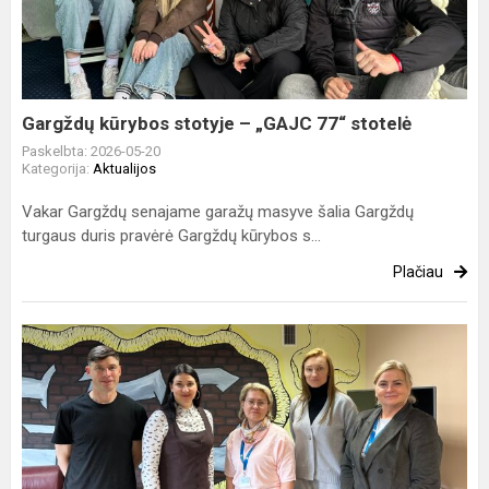
–
„GAJC
77“
stotelė
Gargždų kūrybos stotyje – „GAJC 77“ stotelė
Paskelbta: 2026-05-20
Kategorija:
Aktualijos
Vakar Gargždų senajame garažų masyve šalia Gargždų
turgaus duris pravėrė Gargždų kūrybos s...
Plačiau
Apie
vaiko
teises
-
tarpinstituciniame
susitikime