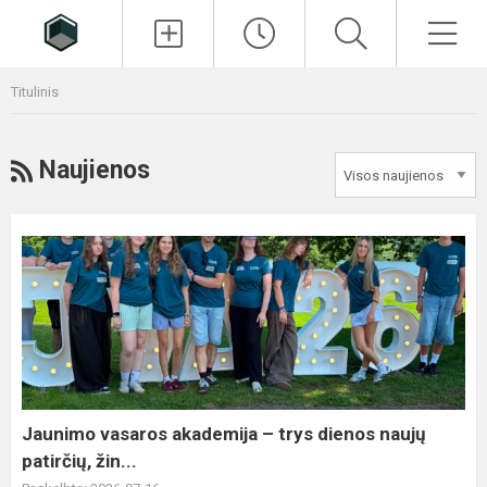
Paieška
Men
Titulinis
RSS
Naujienos
Jaunimo
vasaros
akademija
–
trys
dienos
naujų
patirčių,
Jaunimo vasaros akademija – trys dienos naujų
žin...
patirčių, žin...