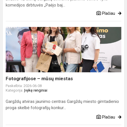
komedijos dirbtuvės „Paėjo baj...
Plačiau
Fotografijose
–
mūsų
miestas
Fotografijose – mūsų miestas
Paskelbta: 2026-06-08
Kategorija:
Įvykę renginiai
Gargždų atviras jaunimo centras Gargždų miesto gimtadienio
proga skelbė fotografijų konkur...
Plačiau