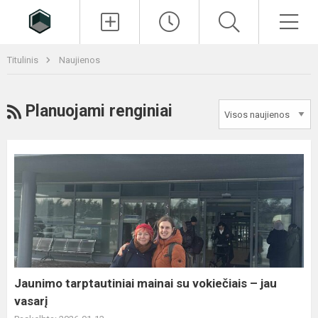
Paieška
Men
Titulinis
Naujienos
RSS
Planuojami renginiai
Jaunimo
tarptautiniai
mainai
su
vokiečiais
–
jau
vasarį
Jaunimo tarptautiniai mainai su vokiečiais – jau
vasarį