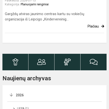
Paskelbta: 2026-01-13
Kategorija:
Planuojami renginiai
Gargždų atviras jaunimo centras kartu su vokiečių
organizacija iš Leipcigo „Kindervereinig...
Plačiau
Naujienų archyvas
2026
LIEPA (1)