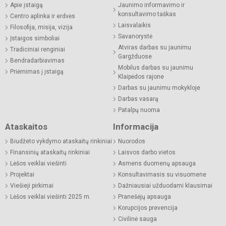
Apie įstaigą
Jaunimo informavimo ir
konsultavimo taškas
Centro aplinka ir erdvės
Laisvalaikis
Filosofija, misija, vizija
Savanorystė
Įstaigos simboliai
Atviras darbas su jaunimu
Tradiciniai renginiai
Gargžduose
Bendradarbiavimas
Mobilus darbas su jaunimu
Priėmimas į įstaigą
Klaipėdos rajone
Darbas su jaunimu mokykloje
Darbas vasarą
Patalpų nuoma
Ataskaitos
Informacija
Biudžeto vykdymo ataskaitų rinkiniai
Nuorodos
Finansinių ataskaitų rinkiniai
Laisvos darbo vietos
Lėšos veiklai viešinti
Asmens duomenų apsauga
Projektai
Konsultavimasis su visuomene
Viešieji pirkimai
Dažniausiai užduodami klausimai
Lėšos veiklai viešinti 2025 m.
Pranešėjų apsauga
Korupcijos prevencija
Civilinė sauga