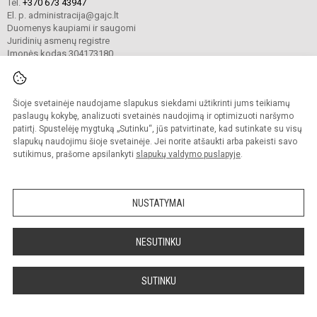
Tel.
+370 673 43947
El. p. administracija@gajc.lt
Duomenys kaupiami ir saugomi
Juridinių asmenų registre
Įmonės kodas 304173180
Šioje svetainėje naudojame slapukus siekdami užtikrinti jums teikiamų
© 2024. Gargždų atviras jaunimo centras. Visos teisės saugomos.
Kopijuoti turinį be raštiško įstaigos administracijos sutikimo griežtai draudžiama.
paslaugų kokybę, analizuoti svetainės naudojimą ir optimizuoti naršymo
patirtį. Spustelėję mygtuką „Sutinku“, jūs patvirtinate, kad sutinkate su visų
Prieinamumo paraiška
Slapukų valdymas
slapukų naudojimu šioje svetainėje. Jei norite atšaukti arba pakeisti savo
sutikimus, prašome apsilankyti
slapukų valdymo puslapyje
.
Sumanus būdas atnaujinti
mokyklos interneto
svetainę
NUSTATYMAI
NESUTINKU
SUTINKU