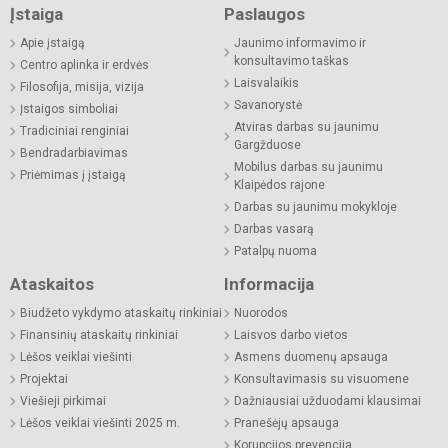
Įstaiga
Paslaugos
Apie įstaigą
Jaunimo informavimo ir
konsultavimo taškas
Centro aplinka ir erdvės
Laisvalaikis
Filosofija, misija, vizija
Savanorystė
Įstaigos simboliai
Atviras darbas su jaunimu
Tradiciniai renginiai
Gargžduose
Bendradarbiavimas
Mobilus darbas su jaunimu
Priėmimas į įstaigą
Klaipėdos rajone
Darbas su jaunimu mokykloje
Darbas vasarą
Patalpų nuoma
Ataskaitos
Informacija
Biudžeto vykdymo ataskaitų rinkiniai
Nuorodos
Finansinių ataskaitų rinkiniai
Laisvos darbo vietos
Lėšos veiklai viešinti
Asmens duomenų apsauga
Projektai
Konsultavimasis su visuomene
Viešieji pirkimai
Dažniausiai užduodami klausimai
Lėšos veiklai viešinti 2025 m.
Pranešėjų apsauga
Korupcijos prevencija