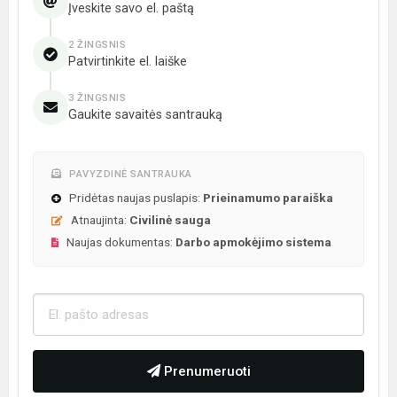
Įveskite savo el. paštą
2 ŽINGSNIS
Patvirtinkite el. laiške
3 ŽINGSNIS
Gaukite savaitės santrauką
PAVYZDINĖ SANTRAUKA
Pridėtas naujas puslapis:
Prieinamumo paraiška
Atnaujinta:
Civilinė sauga
Naujas dokumentas:
Darbo apmokėjimo sistema
Prenumeruoti