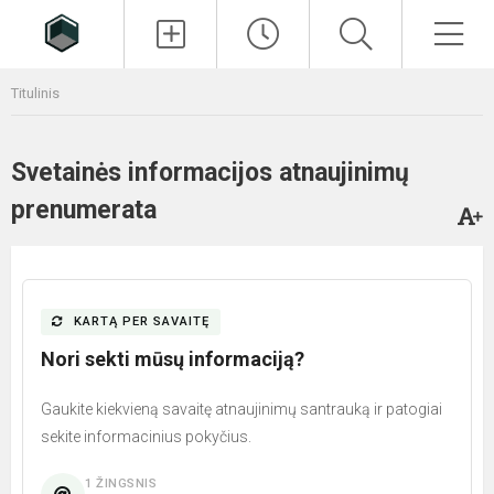
Paieška
Men
Titulinis
Svetainės informacijos atnaujinimų
prenumerata
KARTĄ PER SAVAITĘ
Nori sekti mūsų informaciją?
Gaukite kiekvieną savaitę atnaujinimų santrauką ir patogiai
sekite informacinius pokyčius.
1 ŽINGSNIS