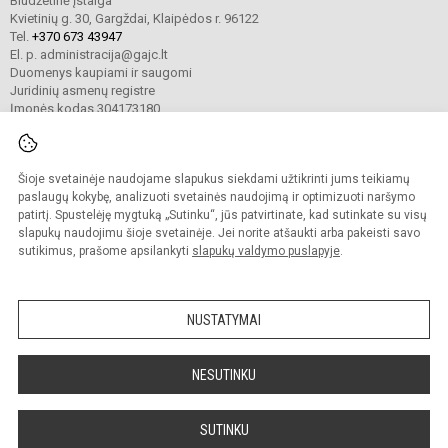
Biudžetinė įstaiga
Kvietinių g. 30, Gargždai, Klaipėdos r. 96122
Tel.
+370 673 43947
El. p. administracija@gajc.lt
Duomenys kaupiami ir saugomi
Juridinių asmenų registre
Įmonės kodas 304173180
Šioje svetainėje naudojame slapukus siekdami užtikrinti jums teikiamų
© 2024. Gargždų atviras jaunimo centras. Visos teisės saugomos.
Kopijuoti turinį be raštiško įstaigos administracijos sutikimo griežtai draudžiama.
paslaugų kokybę, analizuoti svetainės naudojimą ir optimizuoti naršymo
patirtį. Spustelėję mygtuką „Sutinku“, jūs patvirtinate, kad sutinkate su visų
Prieinamumo paraiška
Slapukų valdymas
slapukų naudojimu šioje svetainėje. Jei norite atšaukti arba pakeisti savo
sutikimus, prašome apsilankyti
slapukų valdymo puslapyje
.
Sumanus būdas atnaujinti
mokyklos interneto
svetainę
NUSTATYMAI
NESUTINKU
SUTINKU