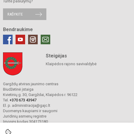
Turite pasiūlymų?
RAŠYKITE
Bendraukime
Steigėjas
Klaipėdos rajono savivaldybė
Gargždų atviras jaunimo centras
Biudžetinė įstaiga
Kvietinių g. 30, Gargždai, Klaipėdos r. 96122
Tel.
+370 673 43947
El. p. administracija@gajc.lt
Duomenys kaupiami ir saugomi
Juridinių asmenų registre
Įmonės kodas 304173180