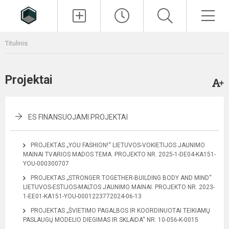
Paieška
Men
Titulinis
Projektai
ES FINANSUOJAMI PROJEKTAI
PROJEKTAS „YOU FASHION!“ LIETUVOS-VOKIETIJOS JAUNIMO
MAINAI TVARIOS MADOS TEMA. PROJEKTO NR. 2025-1-DE04-KA151-
YOU-000300707
PROJEKTAS „STRONGER TOGETHER-BUILDING BODY AND MIND“
LIETUVOS-ESTIJOS-MALTOS JAUNIMO MAINAI. PROJEKTO NR. 2023-
1-EE01-KA151-YOU-0001223772024-06-13
PROJEKTAS „ŠVIETIMO PAGALBOS IR KOORDINUOTAI TEIKIAMŲ
PASLAUGŲ MODELIO DIEGIMAS IR SKLAIDA“ NR. 10-056-K-0015