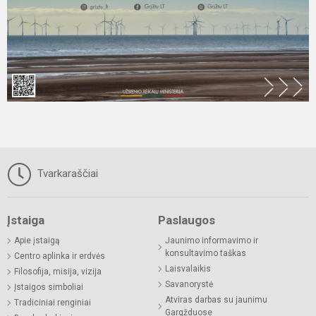
Tvarkaraščiai
Įstaiga
Paslaugos
Apie įstaigą
Jaunimo informavimo ir
konsultavimo taškas
Centro aplinka ir erdvės
Laisvalaikis
Filosofija, misija, vizija
Savanorystė
Įstaigos simboliai
Atviras darbas su jaunimu
Tradiciniai renginiai
Gargžduose