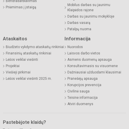
Bendradarbiavimas
Mobilus darbas su jaunimu
Priėmimas į įstaigą
Klaipėdos rajone
Darbas su jaunimu mokykloje
Darbas vasarą
Patalpų nuoma
Ataskaitos
Informacija
Biudžeto vykdymo ataskaitų rinkiniai
Nuorodos
Finansinių ataskaitų rinkiniai
Laisvos darbo vietos
Lėšos veiklai viešinti
Asmens duomenų apsauga
Projektai
Konsultavimasis su visuomene
Viešieji pirkimai
Dažniausiai užduodami klausimai
Lėšos veiklai viešinti 2025 m.
Pranešėjų apsauga
Korupcijos prevencija
Civilinė sauga
Teisinė informacija
Atviri duomenys
Pastebėjote klaidų?