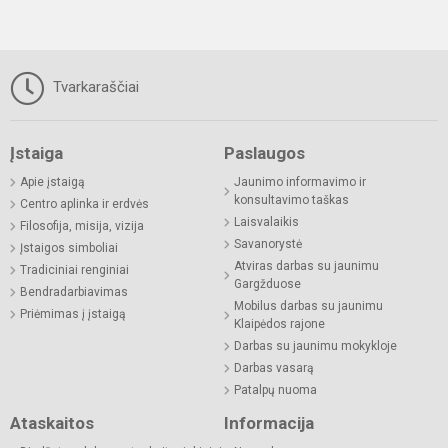
Tvarkaraščiai
Įstaiga
Paslaugos
Apie įstaigą
Jaunimo informavimo ir
konsultavimo taškas
Centro aplinka ir erdvės
Laisvalaikis
Filosofija, misija, vizija
Savanorystė
Įstaigos simboliai
Atviras darbas su jaunimu
Tradiciniai renginiai
Gargžduose
Bendradarbiavimas
Mobilus darbas su jaunimu
Priėmimas į įstaigą
Klaipėdos rajone
Darbas su jaunimu mokykloje
Darbas vasarą
Patalpų nuoma
Ataskaitos
Informacija