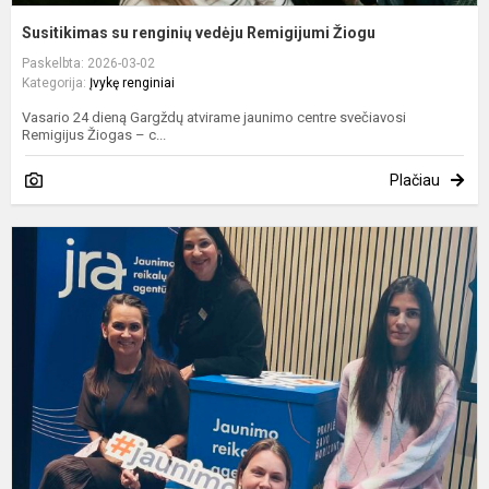
Susitikimas su renginių vedėju Remigijumi Žiogu
Paskelbta: 2026-03-02
Kategorija:
Įvykę renginiai
Vasario 24 dieną Gargždų atvirame jaunimo centre svečiavosi
Remigijus Žiogas – c...
Plačiau
P
ž
–
į
t
s