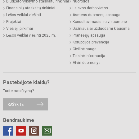
Biudžeto vykdymo ataskaitų rinkiniai
Nuorodos
Finansinių ataskaitų rinkiniai
Laisvos darbo vietos
Lėšos veiklai viešinti
Asmens duomenų apsauga
Projektai
Konsultavimasis su visuomene
Viešieji pirkimai
Dažniausiai užduodami klausimai
Lėšos veiklai viešinti 2025 m.
Pranešėjų apsauga
Korupcijos prevencija
Civilinė sauga
Teisinė informacija
Atviri duomenys
Pastebėjote klaidų?
Turite pasiūlymų?
RAŠYKITE
Bendraukime