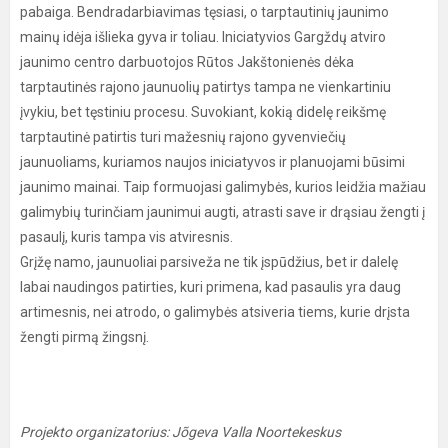
pabaiga. Bendradarbiavimas tęsiasi, o tarptautinių jaunimo
mainų idėja išlieka gyva ir toliau. Iniciatyvios Gargždų atviro
jaunimo centro darbuotojos Rūtos Jakštonienės dėka
tarptautinės rajono jaunuolių patirtys tampa ne vienkartiniu
įvykiu, bet tęstiniu procesu. Suvokiant, kokią didelę reikšmę
tarptautinė patirtis turi mažesnių rajono gyvenviečių
jaunuoliams, kuriamos naujos iniciatyvos ir planuojami būsimi
jaunimo mainai. Taip formuojasi galimybės, kurios leidžia mažiau
galimybių turinčiam jaunimui augti, atrasti save ir drąsiau žengti į
pasaulį, kuris tampa vis atviresnis.
Grįžę namo, jaunuoliai parsiveža ne tik įspūdžius, bet ir dalelę
labai naudingos patirties, kuri primena, kad pasaulis yra daug
artimesnis, nei atrodo, o galimybės atsiveria tiems, kurie drįsta
žengti pirmą žingsnį.
Projekto organizatorius: Jõgeva Valla Noortekeskus