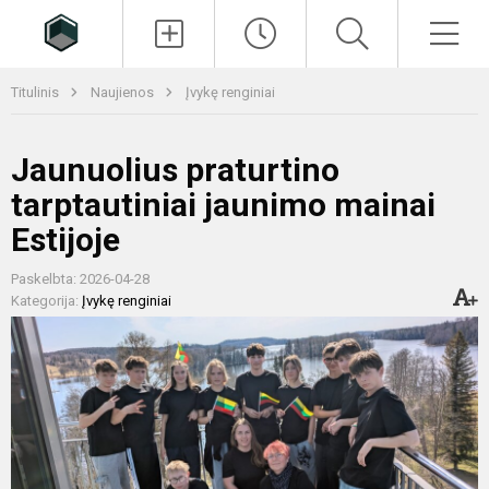
Paieška
Men
Titulinis
Naujienos
Įvykę renginiai
Jaunuolius praturtino
tarptautiniai jaunimo mainai
Estijoje
Paskelbta: 2026-04-28
Kategorija:
Įvykę renginiai