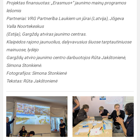
Projektas finansuotas: „Erasmus+“ jaunimo mainų programos
lėšomis
Partneriai: VRG Partnerība Laukiem un jūrai (Latvija), Jõgeva
Valla Noortekeskus
(Estija), Gargždų atviras jaunimo centras.
Klaipėdos rajono jaunuolius, dalyvavusius šiuose tarptautiniuose
mainuose, lydėjo
Gargždų atviro jaunimo centro darbuotojos Rūta Jakštonienė,
Simona Stonkienė.
Fotografijos: Simona Stonkienė
Tekstas: Rūta Jakštonienė