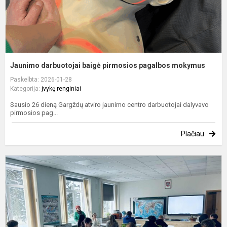
Jaunimo darbuotojai baigė pirmosios pagalbos mokymus
Paskelbta: 2026-01-28
Kategorija:
Įvykę renginiai
Sausio 26 dieną Gargždų atviro jaunimo centro darbuotojai dalyvavo
pirmosios pag...
Plačiau
A
ir
p
s