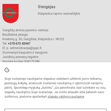
Steigėjas
Klaipėdos rajono savivaldybė
Gargždų atviras jaunimo centras
Biudžetinė įstaiga
Kvietinių g. 30, Gargždai, Klaipėdos r. 96122
Tel.
+370 673 43947
El. p. administracija@gajc.lt
Duomenys kaupiami ir saugomi
Juridinių asmenų registre
Įmonės kodas 304173180
Šioje svetainėje naudojame slapukus siekdami užtikrinti jums teikiamų
© 2024. Gargždų atviras jaunimo centras. Visos teisės saugomos.
Kopijuoti turinį be raštiško įstaigos administracijos sutikimo griežtai draudžiama.
paslaugų kokybę, analizuoti svetainės naudojimą ir optimizuoti naršymo
patirtį. Spustelėję mygtuką „Sutinku“, jūs patvirtinate, kad sutinkate su visų
Prieinamumo paraiška
Slapukų valdymas
slapukų naudojimu šioje svetainėje. Jei norite atšaukti arba pakeisti savo
sutikimus, prašome apsilankyti
slapukų valdymo puslapyje
.
Sumanus būdas atnaujinti
mokyklos interneto
svetainę