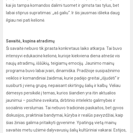
kai jis tampa komandos dalimi tuomet ir gimsta tas tylus, bet
labai stiprus supratimas: „aš galiu“. Ir šis jausmas išlieka daug
ilgiau nei pati kelionė.
Savaitė, kupina atradimų
Ši savaitė nebuvo tik įprasta konkretaus laiko atkarpa. Tai buvo
intensyvi edukacinė kelionė, kurioje kiekviena diena atnešė vis
naujų atradimų, iššūkių, teigiamų emocijų. Jaunimo mainų
programa buvo labai įvairi, dinamiška. Pradžioje susipažinimo
veiklos ir komandiniai žaidimai, kurie padėjo greitai „išjudėti“ ir
susiburti į vieną grupę, nepaisant skirtingų šalių ir kalbų. Vėliau
dėmesys persikėlė į temas, kurios šiandien yra itin aktualios
jaunimui – psichinė sveikata, dirbtinio intelekto galimybės ir
socialinis verslumas. Tai nebuvo tradicinės paskaitos, bet gyvos
diskusijos, praktiniai bandymai, kūryba ir realūs pavyzdžiai, kaip
šias žinias galima pritaikyti gyvenime. Ypatingą vietą mainų
savaitės metu užėmė dalyvavusių šalių kultūriniai vakarai. Estijos,