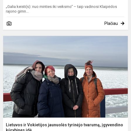
„Galia keisti(s): nuo minties iki veiksmo“ – taip vadinosi Klaipėdos
rajono gimn...
Plačiau
L
ir
V
j
t
t
į
Lietuvos ir Vokietijos jaunuolės tyrinėjo tvarumą, įgyvendino
kūrybines idė...