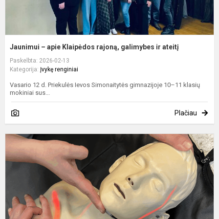
Jaunimui – apie Klaipėdos rajoną, galimybes ir ateitį
Paskelbta: 2026-02-13
Kategorija:
Įvykę renginiai
Vasario 12 d. Priekulės Ievos Simonaitytės gimnazijoje 10–11 klasių
mokiniai sus...
Plačiau
J
d
b
p
p
m