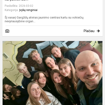
Paskelbta: 2026-03-02
Kategorija:
Įvykę renginiai
Šį vasarį Gargždų atviras jaunimo centras kartu su vokiečių
nevyriausybine organ...
Plačiau
S
s
r
v
R
Ž