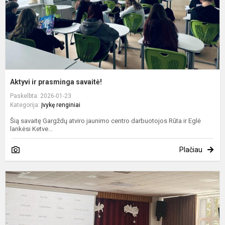
Aktyvi ir prasminga savaitė!
Paskelbta: 2026-01-23
Kategorija:
Įvykę renginiai
Šią savaitę Gargždų atviro jaunimo centro darbuotojos Rūta ir Eglė
lankėsi Ketve...
Plačiau
F
r
e
s
V