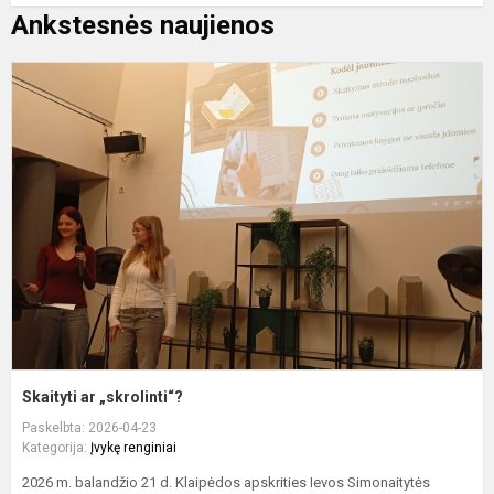
Ankstesnės naujienos
S
a
„
Skaityti ar „skrolinti“?
Paskelbta: 2026-04-23
Kategorija:
Įvykę renginiai
2026 m. balandžio 21 d. Klaipėdos apskrities Ievos Simonaitytės