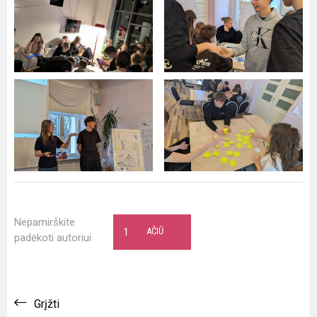
Nepamirškite
1
AČIŪ
padėkoti autoriui
Grįžti