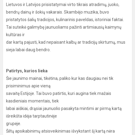
Lietuvos ir Latvijos prisistatymai virto tikrais atradimų, juoko,
bendrų dainų ir šokių vakarais. Skambėjo muzika, buvo
pristatytos šalių tradicijos, kulinarinis paveldas, istoriniai faktai.
Tai suteikė galimybę jaunuoliams pažinti artimiausių kaimynų
kultūras ir
dar kartą pajusti, kad nepaisant kalbų ar tradicijų skirtumų, mus
sieja labai daug bendro.
Patirtys, kurios lieka
Šie jaunimo mainai, tikėtina, paliko kur kas daugiau nei tik
prisiminimus apie vieną
savaitę Estijoje. Tai buvo patirtis, kuri augina tiek mažais
kasdieniais momentais, tiek
labai aiškiai, drąsiai jaunuolio pasakyta mintimi ar pirmą kartą
išreikšta idėja tarptautinėje
grupėje.
Šiltų apsikabinimų atsisveikinimas išvykstant šį kartą nėra