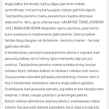
anglų kalba, kiti atrado, kad jų idėjos gali virsti realiais
sprendimais, treti pirmą kartą pajuto, kad jie gali būti išgirsti.
Tarptautinių jaunimo mainų savaitė buvo kupina aktyvaus
dalyvavimo- tikro, gyvo, intensyvaus. GALIMYBĖ TIEMS, KURIEMS
JOS LABIAUSIAI REIKIA Klaipėdos rajono jaunimui, ypač tiems,
kurie susiduria su mažesnėmis galimybėmis, tokie projektai
tampa daug daugiau nei tik kelione. Jaunimo mainai – tai reali
galimybė ištrūkti
iš kasdienybės, pamatyti pasaulį kitomis akimis ir suprasti, kad
jaunuolių balsas net iš tolimų rajono kampelių taip pat yra
svarbus. Tarptautiniai jaunimo mainai suteikia erdvę, kurioje
nebaisu klysti, nebaisu kalbėti ne idealiai ir nebaisu būti savimi.
Čia jaunuoliai natūraliai įsitraukia į bendravimą, mokosi vieni iš
kitų ir kasdienėse situacijose stiprina anglų kalbos įgūdžius.
Svarbiausia, kad jaunuoliai pamato, jog kalba ar kita tautybė nėra
barjeras, o tiltas į naujas pažintis ir prasmingas patirtis.
Būtent tokiose akimirkose dažnai įvyksta ir svarbiausias vidinis
pokytis. Kai jaunuolis išdrįsta pasisakyti, kai jo idėja yra išgirsta,