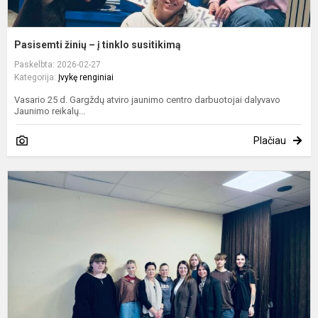
Pasisemti žinių – į tinklo susitikimą
Paskelbta: 2026-02-27
Kategorija:
Įvykę renginiai
Vasario 25 d. Gargždų atviro jaunimo centro darbuotojai dalyvavo
Jaunimo reikalų...
Plačiau
J
–
a
K
r
g
ir
a