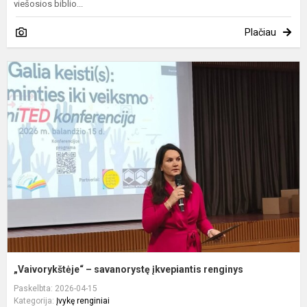
viešosios biblio...
Plačiau
„
–
s
į
r
„Vaivorykštėje“ – savanorystę įkvepiantis renginys
Paskelbta: 2026-04-15
Kategorija:
Įvykę renginiai