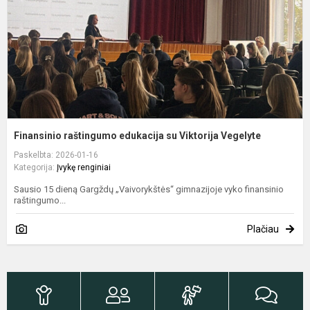
V
Finansinio raštingumo edukacija su Viktorija Vegelyte
Paskelbta: 2026-01-16
Kategorija:
Įvykę renginiai
Sausio 15 dieną Gargždų „Vaivorykštės“ gimnazijoje vyko finansinio
raštingumo...
Plačiau