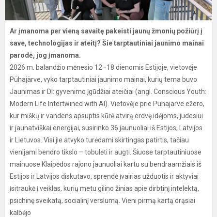
Ar įmanoma per vieną savaitę pakeisti jaunų žmonių požiūrį į
save, technologijas ir ateitį?
Šie tarptautiniai jaunimo mainai
parodė, jog įmanoma.
2026 m. balandžio mėnesio 12–18 dienomis Estijoje, vietovėje
Pühajärve, vyko tarptautiniai jaunimo mainai, kurių tema buvo
Jaunimas ir DI: gyvenimo įgūdžiai ateičiai (angl. Conscious Youth:
Modern Life Intertwined with AI). Vietovėje prie Pühajärve ežero,
kur miškų ir vandens apsuptis kūrė atvirą erdvę idėjoms, judesiui
ir jaunatviškai energijai, susirinko 36 jaunuoliai iš Estijos, Latvijos
ir Lietuvos. Visi jie atvyko turėdami skirtingas patirtis, tačiau
vienijami bendro tikslo – tobulėti ir augti. Šiuose tarptautiniuose
mainuose Klaipėdos rajono jaunuoliai kartu su bendraamžiais iš
Estijos ir Latvijos diskutavo, sprendė įvairias užduotis ir aktyviai
įsitraukė į veiklas, kurių metu gilino žinias apie dirbtinį intelektą,
psichinę sveikatą, socialinį verslumą. Vieni pirmą kartą drąsiai
kalbėjo