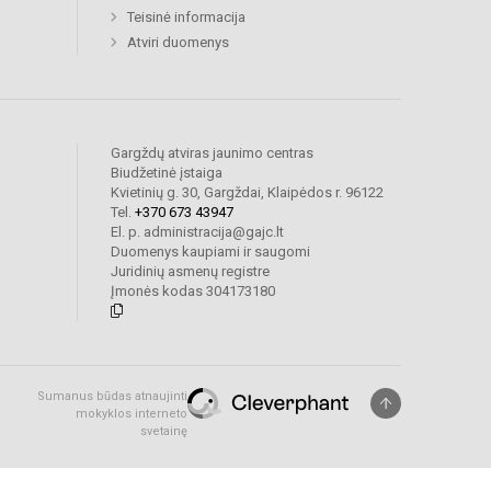
Teisinė informacija
Atviri duomenys
Gargždų atviras jaunimo centras
Biudžetinė įstaiga
Kvietinių g. 30, Gargždai, Klaipėdos r. 96122
Tel.
+370 673 43947
El. p. administracija@gajc.lt
Duomenys kaupiami ir saugomi
Juridinių asmenų registre
Įmonės kodas 304173180
Sumanus būdas atnaujinti
mokyklos interneto
svetainę