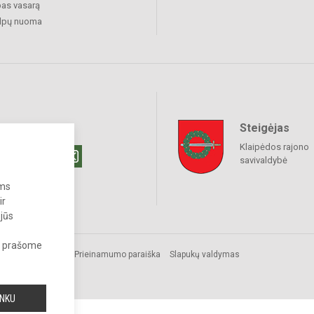
as vasarą
alpų nuoma
Steigėjas
raukime
Klaipėdos rajono
savivaldybė
ums
ir
 jūs
s, prašome
Prieinamumo paraiška
Slapukų valdymas
INKU