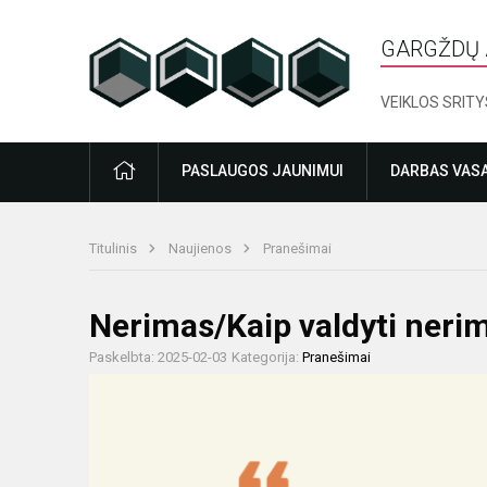
GARGŽDŲ 
VEIKLOS SRITY
PRADŽIA
PASLAUGOS JAUNIMUI
DARBAS VAS
Titulinis
Naujienos
Pranešimai
Nerimas/Kaip valdyti neri
Paskelbta: 2025-02-03
Kategorija:
Pranešimai