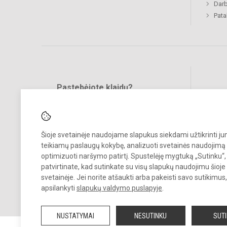
Darb
Pat
Pastebėjote klaidų?
Bend
Turite pasiūlymų?
RAŠYKITE
Šioje svetainėje naudojame slapukus siekdami užtikrinti j
teikiamų paslaugų kokybę, analizuoti svetainės naudojimą 
optimizuoti naršymo patirtį. Spustelėję mygtuką „Sutinku“,
patvirtinate, kad sutinkate su visų slapukų naudojimu šioje
svetainėje. Jei norite atšaukti arba pakeisti savo sutikimu
© 2024. Gargždų atviras jaunimo centras. Visos teisės saugomos.
apsilankyti
slapukų valdymo puslapyje
.
Kopijuoti turinį be raštiško įstaigos administracijos sutikimo griežtai
draudžiama.
NUSTATYMAI
NESUTINKU
SUT