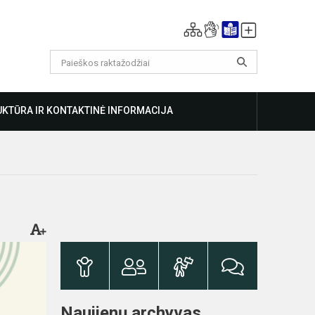
KTŪRA IR KONTAKTINĖ INFORMACIJA
Naujienų archyvas