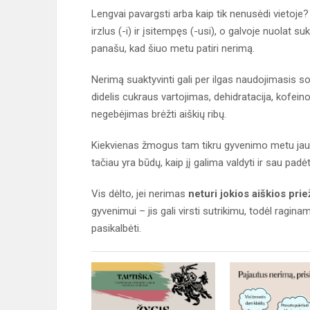
Lengvai pavargsti arba kaip tik nenusėdi vietoje?
irzlus (-i) ir įsitempęs (-usi), o galvoje nuolat suk
panašu, kad šiuo metu patiri nerimą.
Nerimą suaktyvinti gali per ilgas naudojimasis so
didelis cukraus vartojimas, dehidratacija, kofein
negebėjimas brėžti aiškių ribų.
Kiekvienas žmogus tam tikru gyvenimo metu jauči
tačiau yra būdų, kaip jį galima valdyti ir sau padėt
Vis dėlto, jei nerimas
neturi jokios aiškios prie
gyvenimui – jis gali virsti sutrikimu, todėl ragina
pasikalbėti.