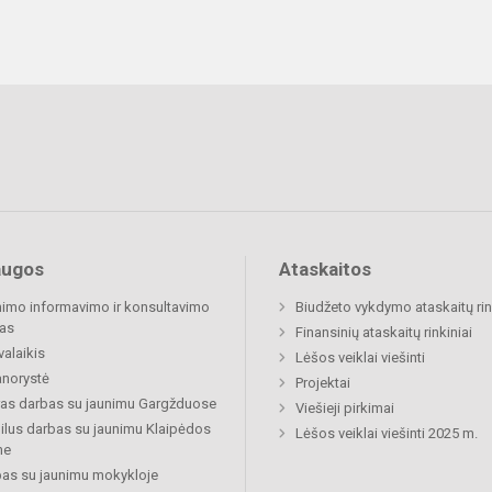
augos
Ataskaitos
imo informavimo ir konsultavimo
Biudžeto vykdymo ataskaitų rin
as
Finansinių ataskaitų rinkiniai
valaikis
Lėšos veiklai viešinti
norystė
Projektai
ras darbas su jaunimu Gargžduose
Viešieji pirkimai
lus darbas su jaunimu Klaipėdos
Lėšos veiklai viešinti 2025 m.
ne
as su jaunimu mokykloje