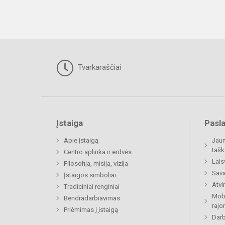
Tvarkaraščiai
Įstaiga
Pasl
Apie įstaigą
Jaun
tašk
Centro aplinka ir erdvės
Lais
Filosofija, misija, vizija
Sava
Įstaigos simboliai
Atvi
Tradiciniai renginiai
Mobi
Bendradarbiavimas
rajo
Priėmimas į įstaigą
Darb