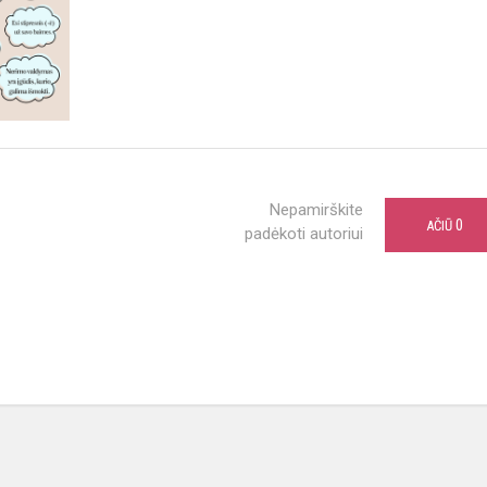
Nepamirškite
0
AČIŪ
padėkoti autoriui