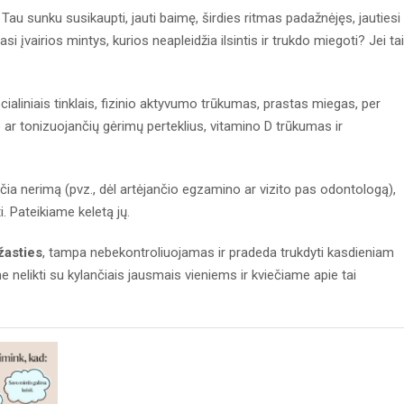
 Tau sunku susikaupti, jauti baimę, širdies ritmas padažnėjęs, jautiesi
asi įvairios mintys, kurios neapleidžia ilsintis ir trukdo miegoti? Jei tai
cialiniais tinklais, fizinio aktyvumo trūkumas, prastas miegas, per
o ar tonizuojančių gėrimų perteklius, vitamino D trūkumas ir
a nerimą (pvz., dėl artėjančio egzamino ar vizito pas odontologą),
i. Pateikiame keletą jų.
žasties
, tampa nebekontroliuojamas ir pradeda trukdyti kasdieniam
me nelikti su kylančiais jausmais vieniems ir kviečiame apie tai