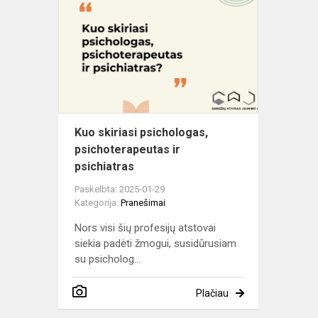
skiriasi
psichologas
psichoterap
ir
psichiatras
Kuo skiriasi psichologas,
psichoterapeutas ir
psichiatras
Paskelbta: 2025-01-29
Kategorija:
Pranešimai
Nors visi šių profesijų atstovai
siekia padėti žmogui, susidūrusiam
su psicholog...
Plačiau