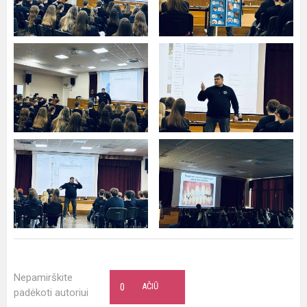
Nepamirškite
0
AČIŪ
padėkoti autoriui