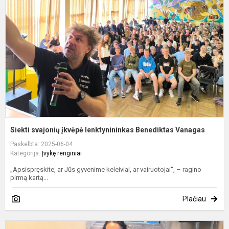
į
l
B
V
Siekti svajonių įkvėpė lenktynininkas Benediktas Vanagas
Paskelbta: 2025-06-04
Kategorija:
Įvykę renginiai
„Apsispręskite, ar Jūs gyvenime keleiviai, ar vairuotojai“, – ragino
pirmą kartą...
Plačiau
C