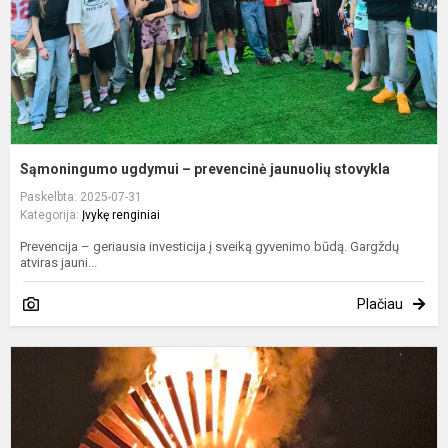
Sąmoningumo ugdymui – prevencinė jaunuolių stovykla
Paskelbta: 2025-07-31
Kategorija:
Įvykę renginiai
Prevencija – geriausia investicija į sveiką gyvenimo būdą. Gargždų
atviras jauni...
Plačiau
„
e
f
į