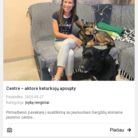
–
a
k
a
Centre – aktorė keturkojų apsupty
Paskelbta: 2025-05-27
Kategorija:
Įvykę renginiai
Pirmadienio pavakarę į susitikimą su jaunuoliais Gargždų atvirame
jaunimo centre...
Plačiau