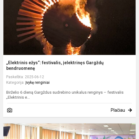
G
b
„Elektrinis ežys“: festivalis, įelektrinęs Gargždų
bendruomenę
Paskelbta: 2025-06-12
Kategorija:
Įvykę renginiai
Birželio 6 dieną Gargždus sudrebino unikalus renginys – festivalis
„Elektrinis e...
Plačiau
S
s