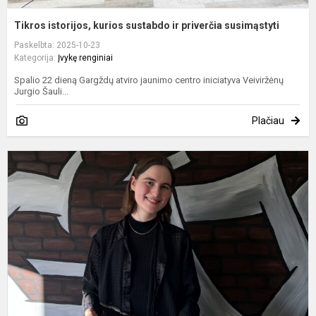
Tikros istorijos, kurios sustabdo ir priverčia susimąstyti
Paskelbta: 2025-10-23
Kategorija:
Įvykę renginiai
Spalio 22 dieną Gargždų atviro jaunimo centro iniciatyva Veiviržėnų
Jurgio Šauli...
Plačiau
V
s
C
a
t
s