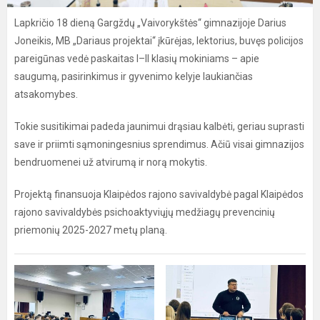
Lapkričio 18 dieną Gargždų „Vaivorykštės“ gimnazijoje Darius
Joneikis, MB „Dariaus projektai“ įkūrėjas, lektorius, buvęs policijos
pareigūnas vedė paskaitas I–II klasių mokiniams – apie
saugumą, pasirinkimus ir gyvenimo kelyje laukiančias
atsakomybes.
Tokie susitikimai padeda jaunimui drąsiau kalbėti, geriau suprasti
save ir priimti sąmoningesnius sprendimus. Ačiū visai gimnazijos
bendruomenei už atvirumą ir norą mokytis.
Projektą finansuoja Klaipėdos rajono savivaldybė pagal Klaipėdos
rajono savivaldybės psichoaktyviųjų medžiagų prevencinių
priemonių 2025-2027 metų planą.