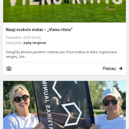
Nauji mokslo metai – „Vienu ritmu“
Paskelbta: 2025-09-02
Kategorija:
Įvykę renginiai
Gargždų atviras jaunimo centras jau 9-tus metus iš eilės organizavo
renginį „Vie...
Plačiau
D
š
–
j
d