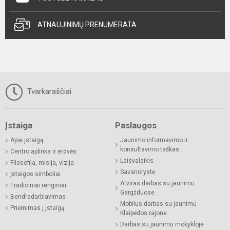
ATNAUJINIMŲ PRENUMERATA
Tvarkaraščiai
Įstaiga
Paslaugos
Apie įstaigą
Jaunimo informavimo ir
konsultavimo taškas
Centro aplinka ir erdvės
Laisvalaikis
Filosofija, misija, vizija
Savanorystė
Įstaigos simboliai
Atviras darbas su jaunimu
Tradiciniai renginiai
Gargžduose
Bendradarbiavimas
Mobilus darbas su jaunimu
Priėmimas į įstaigą
Klaipėdos rajone
Darbas su jaunimu mokykloje