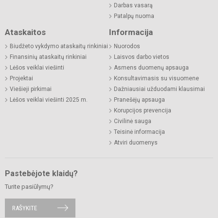
Darbas vasarą
Patalpų nuoma
Ataskaitos
Informacija
Biudžeto vykdymo ataskaitų rinkiniai
Nuorodos
Finansinių ataskaitų rinkiniai
Laisvos darbo vietos
Lėšos veiklai viešinti
Asmens duomenų apsauga
Projektai
Konsultavimasis su visuomene
Viešieji pirkimai
Dažniausiai užduodami klausimai
Lėšos veiklai viešinti 2025 m.
Pranešėjų apsauga
Korupcijos prevencija
Civilinė sauga
Teisinė informacija
Atviri duomenys
Pastebėjote klaidų?
Turite pasiūlymų?
RAŠYKITE