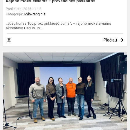
Rajono moksleiviams – prevencinės paskaitos
Paskelbta: 2025-11-12
Kategorija:
Įvykę renginiai
„Jūsų kūnas 100 proc. priklauso Jums“, – rajono moksleiviams
akcentavo Darius Jo...
Plačiau
T
i
k
s
ir
p
s