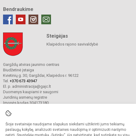
Bendraukime
Steigėjas
Klaipėdos rajono savivaldybė
Gargždų atviras jaunimo centras
Biudžetinė įstaiga
Kvietinių g. 30, Gargždai, Klaipėdos r. 96122
Tel.
+370 673 43947
El. p. administracija@gajc.lt
Duomenys kaupiami ir saugomi
Juridinių asmenų registre
Įmonės kodas 304173180
Šioje svetainėje naudojame slapukus siekdami užtikrinti jums teikiamų
© 2024. Gargždų atviras jaunimo centras. Visos teisės saugomos.
Kopijuoti turinį be raštiško įstaigos administracijos sutikimo griežtai draudžiama.
paslaugų kokybę, analizuoti svetainės naudojimą ir optimizuoti naršymo
patirtį. Spustelėję mygtuką „Sutinku“, jūs patvirtinate, kad sutinkate su visų