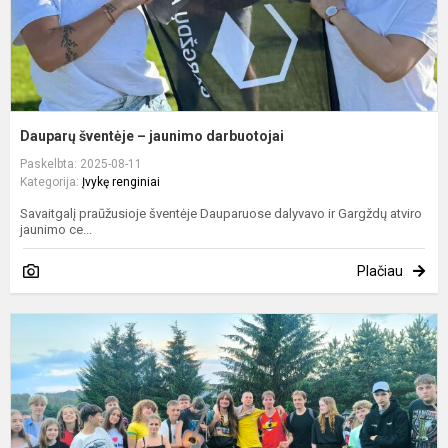
Dauparų šventėje – jaunimo darbuotojai
Paskelbta: 2025-08-11
Kategorija:
Įvykę renginiai
Savaitgalį praūžusioje šventėje Dauparuose dalyvavo ir Gargždų atviro
jaunimo ce...
Plačiau
S
u
–
p
j
s