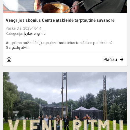
Vengrijos skonius Centre atskleidė tarptautinė savanorė
Paskelbta: 2025-10-14
Kategorija:
Įvykę renginiai
Ar galima pažinti šalį ragaujant tradicinius tos šalies patiekalus?
Gargždų atvi...
Plačiau
N
m
m
–
„
r