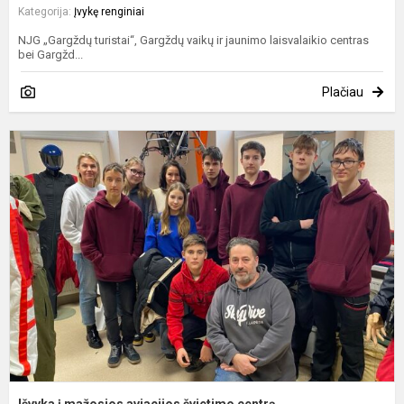
Kategorija:
Įvykę renginiai
NJG „Gargždų turistai“, Gargždų vaikų ir jaunimo laisvalaikio centras
bei Gargžd...
Plačiau
I
į
m
a
š
c
Išvyka į mažosios aviacijos švietimo centrą