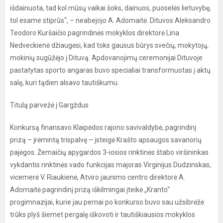
išdainuota, tad kol mūsų vaikai šoks, dainuos, puoselės lietuvybę,
tol esame stiprūs“, – neabejojo A. Adomaitė. Dituvos Aleksandro
Teodoro Kuršaičio pagrindinės mokyklos direktorė Lina
Nedveckienė džiaugėsi, kad toks gausus būrys svečių, mokytojų,
mokinių sugūžėjo į Dituvą. Apdovanojimų ceremonijai Dituvoje
pastatytas sporto angaras buvo specialiai transformuotas į aktų
salę, kuri tądien alsavo tautiškumu.
Titulą parvežė į Gargždus
Konkursą finansavo Klaipėdos rajono savivaldybė, pagrindinį
prizą – įrėmintą trispalvę – įsteigė Krašto apsaugos savanorių
pajėgos. Žemaičių apygardos 3-iosios rinktinės štabo viršininkas
vykdantis rinktinės vado funkcijas majoras Virginijus Dudzinskas,
vicemerė V. Riaukienė, Atviro jaunimo centro direktorė A.
Adomaitė pagrindinį prizą iškilmingai įteikė „Kranto“
progimnazijai, kurie jau pernai po konkurso buvo sau užsibrėžė
trūks plyš šiemet pergalę iškovoti ir tautiškiausios mokyklos