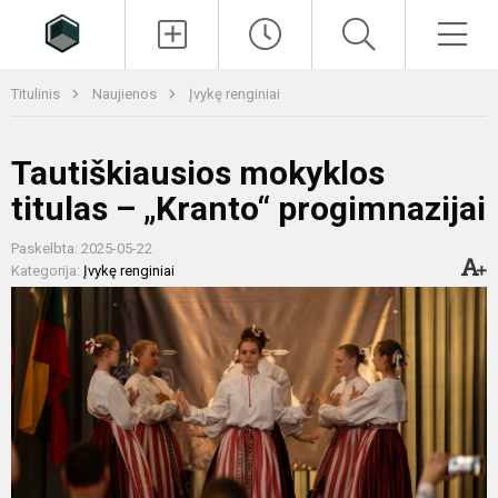
Paieška
Men
Titulinis
Naujienos
Įvykę renginiai
Tautiškiausios mokyklos
titulas – „Kranto“ progimnazijai
Paskelbta: 2025-05-22
Kategorija:
Įvykę renginiai