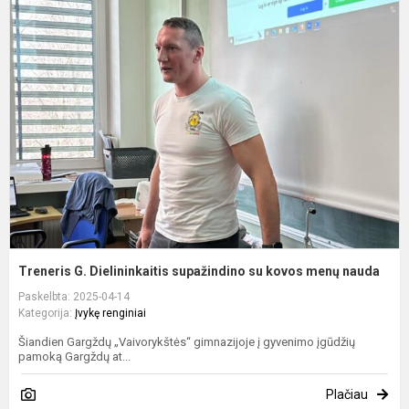
T
G
D
s
s
k
m
n
Treneris G. Dielininkaitis supažindino su kovos menų nauda
Paskelbta: 2025-04-14
Kategorija:
Įvykę renginiai
Šiandien Gargždų „Vaivorykštės“ gimnazijoje į gyvenimo įgūdžių
pamoką Gargždų at...
Plačiau