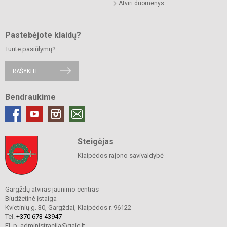
Atviri duomenys
Pastebėjote klaidų?
Turite pasiūlymų?
RAŠYKITE
Bendraukime
Steigėjas
Klaipėdos rajono savivaldybė
Gargždų atviras jaunimo centras
Biudžetinė įstaiga
Kvietinių g. 30, Gargždai, Klaipėdos r. 96122
Tel.
+370 673 43947
El. p. administracija@gajc.lt