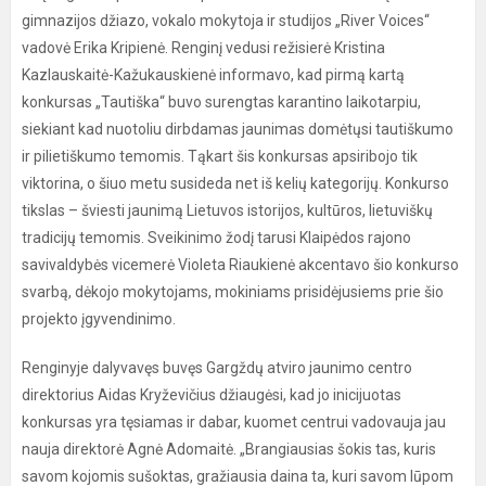
gimnazijos džiazo, vokalo mokytoja ir studijos „River Voices“
vadovė Erika Kripienė. Renginį vedusi režisierė Kristina
Kazlauskaitė-Kažukauskienė informavo, kad pirmą kartą
konkursas „Tautiška“ buvo surengtas karantino laikotarpiu,
siekiant kad nuotoliu dirbdamas jaunimas domėtųsi tautiškumo
ir pilietiškumo temomis. Tąkart šis konkursas apsiribojo tik
viktorina, o šiuo metu susideda net iš kelių kategorijų. Konkurso
tikslas – šviesti jaunimą Lietuvos istorijos, kultūros, lietuviškų
tradicijų temomis. Sveikinimo žodį tarusi Klaipėdos rajono
savivaldybės vicemerė Violeta Riaukienė akcentavo šio konkurso
svarbą, dėkojo mokytojams, mokiniams prisidėjusiems prie šio
projekto įgyvendinimo.
Renginyje dalyvavęs buvęs Gargždų atviro jaunimo centro
direktorius Aidas Kryževičius džiaugėsi, kad jo inicijuotas
konkursas yra tęsiamas ir dabar, kuomet centrui vadovauja jau
nauja direktorė Agnė Adomaitė. „Brangiausias šokis tas, kuris
savom kojomis sušoktas, gražiausia daina ta, kuri savom lūpom