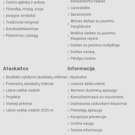
konsultavimo taškas
Centro aplinka ir erdvės
Laisvalaikis
Filosofija, misija, vizija
Savanorystė
Įstaigos simboliai
Atviras darbas su jaunimu
Tradiciniai renginiai
Gargžduose
Bendradarbiavimas
Mobilus darbas su jaunimu
Priėmimas į įstaigą
Klaipėdos rajone
Darbas su jaunimu mokykloje
Darbas vasarą
Patalpų nuoma
Ataskaitos
Informacija
Biudžeto vykdymo ataskaitų rinkiniai
Nuorodos
Finansinių ataskaitų rinkiniai
Laisvos darbo vietos
Lėšos veiklai viešinti
Asmens duomenų apsauga
Projektai
Konsultavimasis su visuomene
Viešieji pirkimai
Dažniausiai užduodami klausimai
Lėšos veiklai viešinti 2025 m.
Pranešėjų apsauga
Korupcijos prevencija
Civilinė sauga
Teisinė informacija