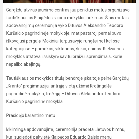
Gargždų atviras jaunimo centras jau penktus metus organizavo
tautiškiausios Klaipėdos rajono mokyklos rinkimus. Šiais metais
apdovanojimų ceremonija vyko Dituvos Aleksandro Teodoro
Kuršaičio pagrindinėje mokykloje, mat pastaroji pernai buvo
iškovojusi pergalę. Mokiniai tarpusavyje rungėsi net keliose
kategorijose – pamokos, viktorinos, šokio, dainos. Kiekvienos
mokyklos atstovai išsiskyrė savitu braižu, sprendimais, kurie
nepaliko abejingų.
Tautiškiausios mokyklos titulą bendroje įskaitoje pelnė Gargždų
„Kranto“ progimnazija, antrąją vietą užėmė Kretingalės
pagrindinė mokykla, trečiąją – Dituvos Aleksandro Teodoro
Kuršaičio pagrindinė mokykla.
Prasidėjo karantino metu
Iškilminga apdovanojimų ceremonija pradėta Lietuvos himnu,
kurį sugiedoti pakvietė Klaipėdos Eduardo Balsio menų