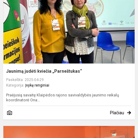
„
Jaunimą judėti kviečia „Parneštukas“
Paskelbta: 2025-04-29
Kategorija:
Įvykę renginiai
Praėjusią savaitę Klaipėdos rajono savivaldybės jaunimo reikalų
koordinatorė Ona...
Plačiau
J
v