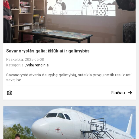
Savanorystės galia: iššūkiai ir galimybės
Paskelbta: 2025-05-08
Kategorija:
Įvykę renginiai
Savanorystė atveria daugybę galimybių, suteikia progų ne tik realizuoti
save, be...
Plačiau
V
o
u
–
C