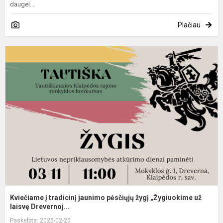
daugel...
Plačiau
K
į
t
j
p
ž
„
už
Kviečiame į tradicinį jaunimo pėsčiųjų žygį „Žygiuokime už
laisvę Drevernoj...
Paskelbta: 2025-02-25