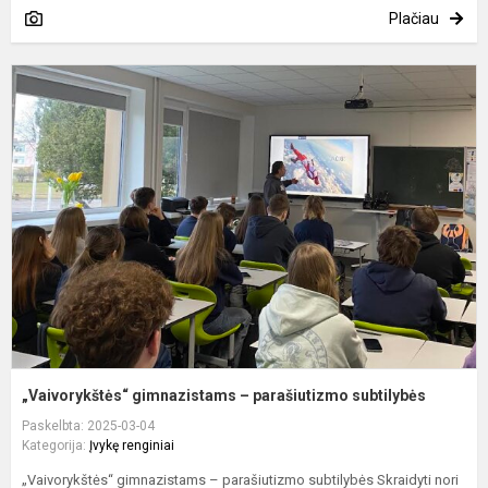
Plačiau
„
g
–
p
s
„Vaivorykštės“ gimnazistams – parašiutizmo subtilybės
Paskelbta: 2025-03-04
Kategorija:
Įvykę renginiai
„Vaivorykštės“ gimnazistams – parašiutizmo subtilybės Skraidyti nori