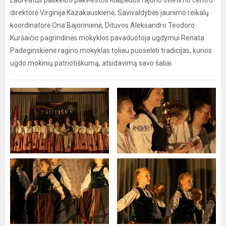
Laureatus paskelbti pakviestos Klaipėdos rajono švietimo centro
direktorė Virginija Kazakauskienė, Savivaldybės jaunimo reikalų
koordinatorė Ona Bajorinienė, Dituvos Aleksandro Teodoro
Kuršaičio pagrindinės mokyklos pavaduotoja ugdymui Renata
Padeginskienė ragino mokyklas toliau puoselėti tradicijas, kurios
ugdo mokinių patriotiškumą, atsidavimą savo šaliai.