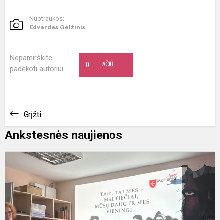
Nuotraukos:
Edvardas Gelžinis
Nepamirškite
0
AČIŪ
padėkoti autoriui
Grįžti
Ankstesnės naujienos
S
g
i
ir
g