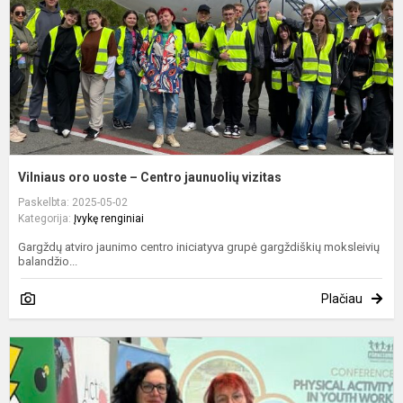
j
v
Vilniaus oro uoste – Centro jaunuolių vizitas
Paskelbta: 2025-05-02
Kategorija:
Įvykę renginiai
Gargždų atviro jaunimo centro iniciatyva grupė gargždiškių moksleivių
balandžio...
Plačiau
J
j
k