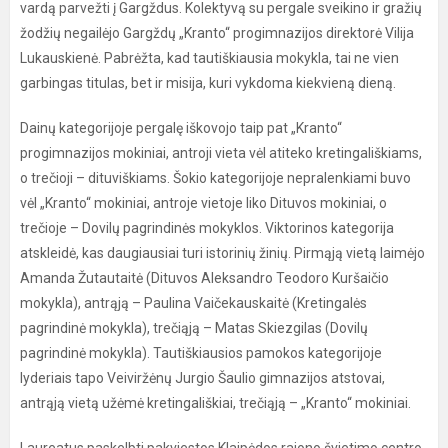
vardą parvežti į Gargždus. Kolektyvą su pergale sveikino ir gražių
žodžių negailėjo Gargždų „Kranto“ progimnazijos direktorė Vilija
Lukauskienė. Pabrėžta, kad tautiškiausia mokykla, tai ne vien
garbingas titulas, bet ir misija, kuri vykdoma kiekvieną dieną.
Dainų kategorijoje pergalę iškovojo taip pat „Kranto“
progimnazijos mokiniai, antroji vieta vėl atiteko kretingališkiams,
o trečioji – dituviškiams. Šokio kategorijoje nepralenkiami buvo
vėl „Kranto“ mokiniai, antroje vietoje liko Dituvos mokiniai, o
trečioje – Dovilų pagrindinės mokyklos. Viktorinos kategorija
atskleidė, kas daugiausiai turi istorinių žinių. Pirmąją vietą laimėjo
Amanda Žutautaitė (Dituvos Aleksandro Teodoro Kuršaičio
mokykla), antrąją – Paulina Vaičekauskaitė (Kretingalės
pagrindinė mokykla), trečiąją – Matas Skiezgilas (Dovilų
pagrindinė mokykla). Tautiškiausios pamokos kategorijoje
lyderiais tapo Veiviržėnų Jurgio Šaulio gimnazijos atstovai,
antrąją vietą užėmė kretingališkiai, trečiąją – „Kranto“ mokiniai.