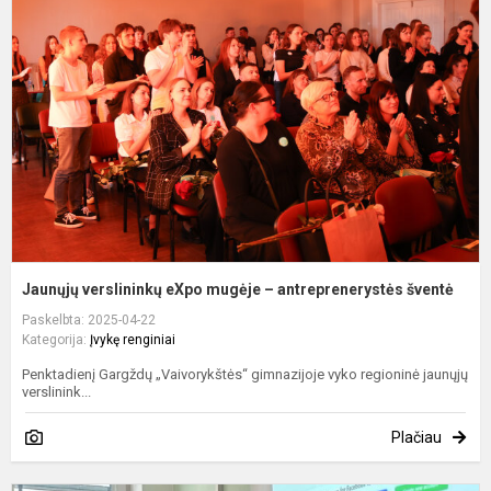
e
m
–
a
š
Jaunųjų verslininkų eXpo mugėje – antreprenerystės šventė
Paskelbta: 2025-04-22
Kategorija:
Įvykę renginiai
Penktadienį Gargždų „Vaivorykštės“ gimnazijoje vyko regioninė jaunųjų
verslinink...
Plačiau