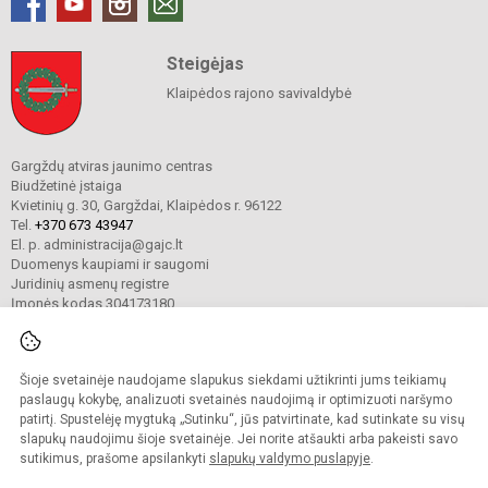
Steigėjas
Klaipėdos rajono savivaldybė
Gargždų atviras jaunimo centras
Biudžetinė įstaiga
Kvietinių g. 30, Gargždai, Klaipėdos r. 96122
Tel.
+370 673 43947
El. p. administracija@gajc.lt
Duomenys kaupiami ir saugomi
Juridinių asmenų registre
Įmonės kodas 304173180
Šioje svetainėje naudojame slapukus siekdami užtikrinti jums teikiamų
© 2024. Gargždų atviras jaunimo centras. Visos teisės saugomos.
Kopijuoti turinį be raštiško įstaigos administracijos sutikimo griežtai draudžiama.
paslaugų kokybę, analizuoti svetainės naudojimą ir optimizuoti naršymo
patirtį. Spustelėję mygtuką „Sutinku“, jūs patvirtinate, kad sutinkate su visų
Prieinamumo paraiška
Slapukų valdymas
slapukų naudojimu šioje svetainėje. Jei norite atšaukti arba pakeisti savo
sutikimus, prašome apsilankyti
slapukų valdymo puslapyje
.
Sumanus būdas atnaujinti
mokyklos interneto