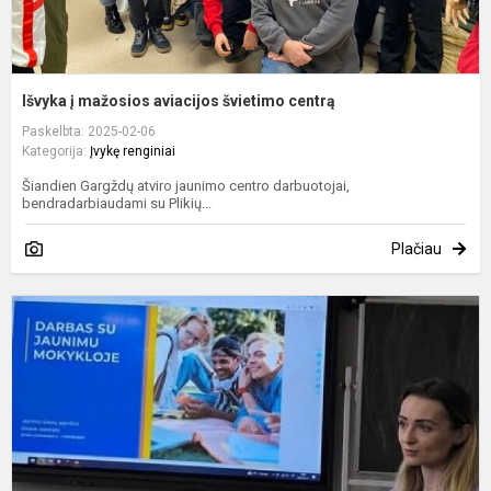
Išvyka į mažosios aviacijos švietimo centrą
Paskelbta: 2025-02-06
Kategorija:
Įvykę renginiai
Šiandien Gargždų atviro jaunimo centro darbuotojai,
bendradarbiaudami su Plikių...
Plačiau
D
g
s
i
ir
g