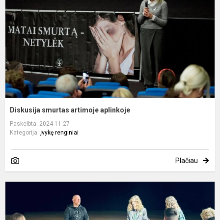
a
Diskusija smurtas artimoje aplinkoje
Paskelbta: 2024-11-27
Kategorija:
Įvykę renginiai
Plačiau
G
M
D