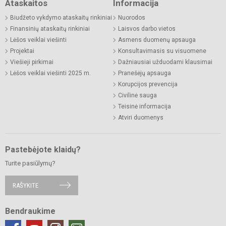
Ataskaitos
Informacija
Biudžeto vykdymo ataskaitų rinkiniai
Nuorodos
Finansinių ataskaitų rinkiniai
Laisvos darbo vietos
Lėšos veiklai viešinti
Asmens duomenų apsauga
Projektai
Konsultavimasis su visuomene
Viešieji pirkimai
Dažniausiai užduodami klausimai
Lėšos veiklai viešinti 2025 m.
Pranešėjų apsauga
Korupcijos prevencija
Civilinė sauga
Teisinė informacija
Atviri duomenys
Pastebėjote klaidų?
Turite pasiūlymų?
RAŠYKITE
Bendraukime