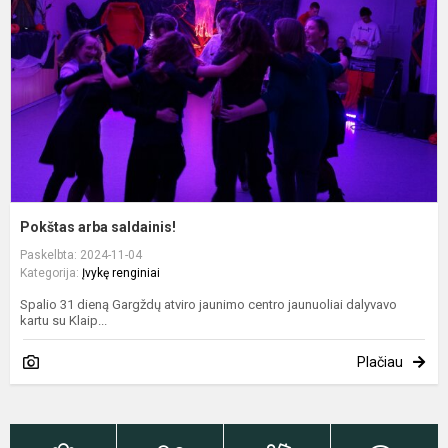
Pokštas arba saldainis!
Paskelbta: 2024-11-04
Kategorija:
Įvykę renginiai
Spalio 31 dieną Gargždų atviro jaunimo centro jaunuoliai dalyvavo
kartu su Klaip...
Plačiau