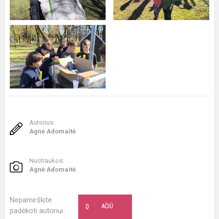
Autorius:
Agnė Adomaitė
Nuotraukos:
Agnė Adomaitė
Nepamirškite
0
AČIŪ
padėkoti autoriui