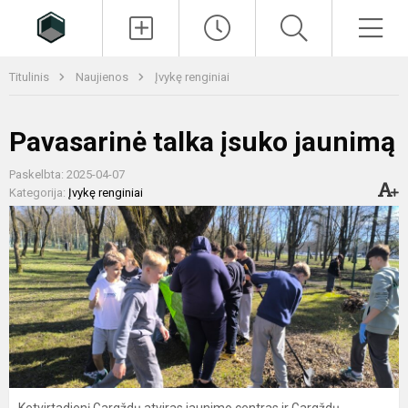
Paieška
Men
Titulinis
Naujienos
Įvykę renginiai
Pavasarinė talka įsuko jaunimą
Paskelbta: 2025-04-07
Kategorija:
Įvykę renginiai