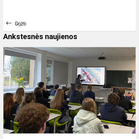
Grįžti
Ankstesnės naujienos
„
g
–
p
s