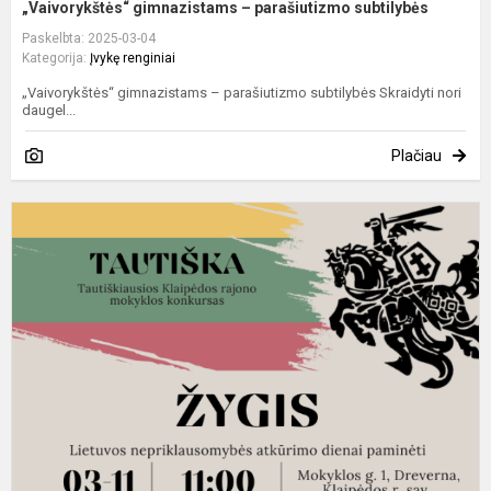
„Vaivorykštės“ gimnazistams – parašiutizmo subtilybės
Paskelbta: 2025-03-04
Kategorija:
Įvykę renginiai
„Vaivorykštės“ gimnazistams – parašiutizmo subtilybės Skraidyti nori
daugel...
Plačiau
K
į
t
j
p
ž
„
už