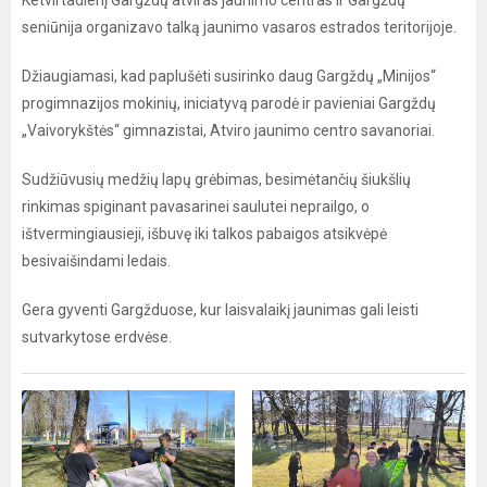
Ketvirtadienį Gargždų atviras jaunimo centras ir Gargždų
seniūnija organizavo talką jaunimo vasaros estrados teritorijoje.
Džiaugiamasi, kad paplušėti susirinko daug Gargždų „Minijos“
progimnazijos mokinių, iniciatyvą parodė ir pavieniai Gargždų
„Vaivorykštės“ gimnazistai, Atviro jaunimo centro savanoriai.
Sudžiūvusių medžių lapų grėbimas, besimėtančių šiukšlių
rinkimas spiginant pavasarinei saulutei neprailgo, o
ištvermingiausieji, išbuvę iki talkos pabaigos atsikvėpė
besivaišindami ledais.
Gera gyventi Gargžduose, kur laisvalaikį jaunimas gali leisti
sutvarkytose erdvėse.