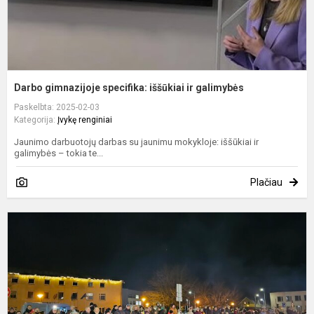
Darbo gimnazijoje specifika: iššūkiai ir galimybės
Paskelbta: 2025-02-03
Kategorija:
Įvykę renginiai
Jaunimo darbuotojų darbas su jaunimu mokykloje: iššūkiai ir
galimybės – tokia te...
Plačiau
S
1
o
m