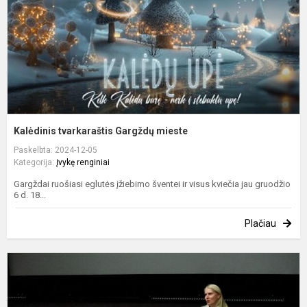
Kalėdinis tvarkaraštis Gargždų mieste
Paskelbta: 2024-12-05
Kategorija:
Įvykę renginiai
Gargždai ruošiasi eglutės įžiebimo šventei ir visus kviečia jau gruodžio
6 d. 18...
Plačiau
D
s
a