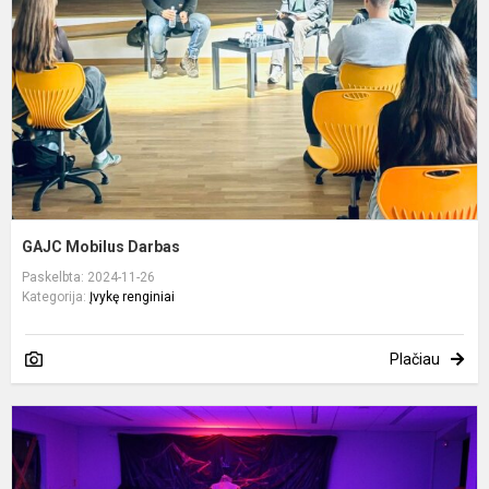
GAJC Mobilus Darbas
Paskelbta: 2024-11-26
Kategorija:
Įvykę renginiai
Plačiau
P
a
s