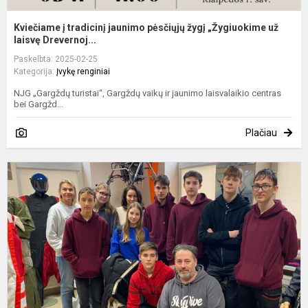
Kviečiame į tradicinį jaunimo pėsčiųjų žygį „Žygiuokime už
laisvę Drevernoj...
Paskelbta: 2025-02-25
Kategorija:
Įvykę renginiai
NJG „Gargždų turistai“, Gargždų vaikų ir jaunimo laisvalaikio centras
bei Gargžd...
Plačiau
I
į
m
a
š
c