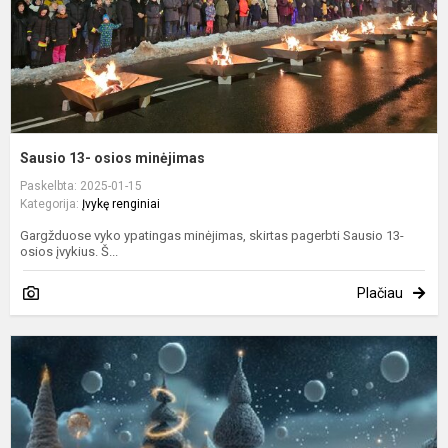
Sausio 13- osios minėjimas
Paskelbta: 2025-01-15
Kategorija:
Įvykę renginiai
Gargžduose vyko ypatingas minėjimas, skirtas pagerbti Sausio 13-
osios įvykius. Š...
Plačiau
K
t
G
m