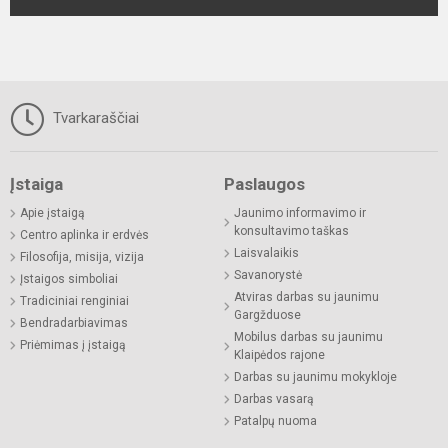
Tvarkaraščiai
Įstaiga
Paslaugos
Apie įstaigą
Jaunimo informavimo ir
konsultavimo taškas
Centro aplinka ir erdvės
Laisvalaikis
Filosofija, misija, vizija
Savanorystė
Įstaigos simboliai
Atviras darbas su jaunimu
Tradiciniai renginiai
Gargžduose
Bendradarbiavimas
Mobilus darbas su jaunimu
Priėmimas į įstaigą
Klaipėdos rajone
Darbas su jaunimu mokykloje
Darbas vasarą
Patalpų nuoma