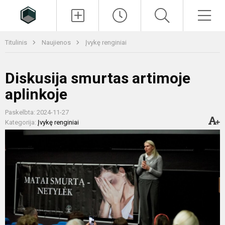
Paieška
Men
Titulinis
Naujienos
Įvykę renginiai
Diskusija smurtas artimoje
aplinkoje
Paskelbta: 2024-11-27
Kategorija:
Įvykę renginiai