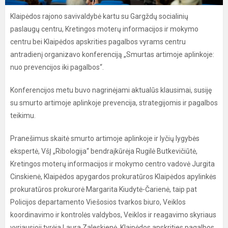
Klaipėdos rajono savivaldybė kartu su Gargždų socialinių
paslaugų centru, Kretingos moterų informacijos ir mokymo
centru bei Klaipėdos apskrities pagalbos vyrams centru
antradienį organizavo konferenciją „Smurtas artimoje aplinkoje:
nuo prevencijos iki pagalbos“.
Konferencijos metu buvo nagrinėjami aktualūs klausimai, susiję
su smurto artimoje aplinkoje prevencija, strategijomis ir pagalbos
teikimu.
Pranešimus skaitė smurto artimoje aplinkoje ir lyčių lygybės
ekspertė, VšĮ „Ribologija“ bendraįkūrėja Rugilė Butkevičiūtė,
Kretingos moterų informacijos ir mokymo centro vadovė Jurgita
Cinskienė, Klaipėdos apygardos prokuratūros Klaipėdos apylinkės
prokuratūros prokurorė Margarita Kiudytė-Čarienė, taip pat
Policijos departamento Viešosios tvarkos biuro, Veiklos
koordinavimo ir kontrolės valdybos, Veiklos ir reagavimo skyriaus
vyriausioji tyrėja Laura Zaleskienė, Klaipėdos apskrities pagalbos