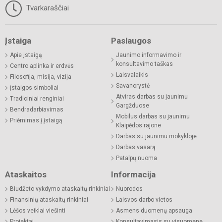
Tvarkaraščiai
Įstaiga
Paslaugos
Apie įstaigą
Jaunimo informavimo ir
konsultavimo taškas
Centro aplinka ir erdvės
Laisvalaikis
Filosofija, misija, vizija
Savanorystė
Įstaigos simboliai
Atviras darbas su jaunimu
Tradiciniai renginiai
Gargžduose
Bendradarbiavimas
Mobilus darbas su jaunimu
Priėmimas į įstaigą
Klaipėdos rajone
Darbas su jaunimu mokykloje
Darbas vasarą
Patalpų nuoma
Ataskaitos
Informacija
Biudžeto vykdymo ataskaitų rinkiniai
Nuorodos
Finansinių ataskaitų rinkiniai
Laisvos darbo vietos
Lėšos veiklai viešinti
Asmens duomenų apsauga
Projektai
Konsultavimasis su visuomene