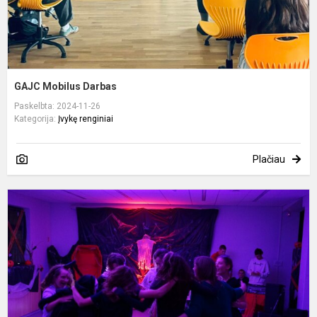
GAJC Mobilus Darbas
Paskelbta: 2024-11-26
Kategorija:
Įvykę renginiai
Plačiau
P
a
s