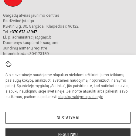
Gargždų atviras jaunimo centras
Biudžetinė įstaiga
Kvietinių g. 30, Gargždai, Klaipėdos r. 96122
Tel.
+370 673 43947
El. p. administracija@gajc.lt
Duomenys kaupiami ir saugomi
Juridinių asmenų registre
Įmonės kodas 304173180
Šioje svetainėje naudojame slapukus siekdami užtikrinti jums teikiamų
© 2024. Gargždų atviras jaunimo centras. Visos teisės saugomos.
Kopijuoti turinį be raštiško įstaigos administracijos sutikimo griežtai draudžiama.
paslaugų kokybę, analizuoti svetainės naudojimą ir optimizuoti naršymo
patirtį. Spustelėję mygtuką „Sutinku“, jūs patvirtinate, kad sutinkate su visų
Prieinamumo paraiška
Slapukų valdymas
slapukų naudojimu šioje svetainėje. Jei norite atšaukti arba pakeisti savo
sutikimus, prašome apsilankyti
slapukų valdymo puslapyje
.
Sumanus būdas atnaujinti
mokyklos interneto
svetainę
NUSTATYMAI
NESUTINKU