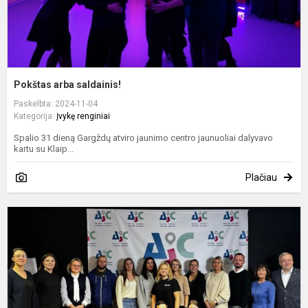
Pokštas arba saldainis!
Paskelbta: 2024-11-04
Kategorija:
Įvykę renginiai
Spalio 31 dieną Gargždų atviro jaunimo centro jaunuoliai dalyvavo
kartu su Klaip...
Plačiau
S
s
v