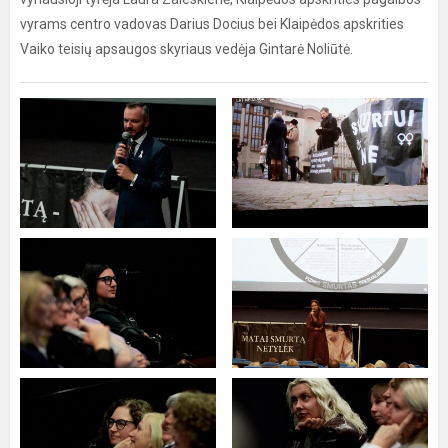
vyrams centro vadovas Darius Docius bei Klaipėdos apskrities
Vaiko teisių apsaugos skyriaus vedėja Gintarė Noliūtė.