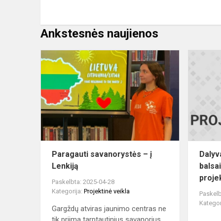
Ankstesnės naujienos
Paragauti
savanoryst
–
į
Lenkiją
Paragauti savanorystės – į
Dalyv
Lenkiją
balsa
proje
Paskelbta: 2025-04-28
Kategorija:
Projektinė veikla
Paskelb
Kategor
Gargždų atviras jaunimo centras ne
tik priima tarptautinius savanorius,