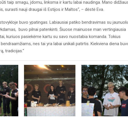
 būti taip smagu, įdomu, linksma ir kartu labai naudinga. Mano didžiau
s, surasti nauji draugai iš Estijos ir Maltos“, – dėstė Eva.
stovykloje buvo ypatingas. Labiausiai patiko bendravimas su jaunuoli
u vykdamas, buvo pilnai patenkinti. Šiuose mainuose man vertingiausia
ultatai, kuriuos pasiekėme kartu su savo nuostabia komanda. Tokius
ndraamžiams, nes tai yra labai unikali patirtis. Kiekviena diena buv
ą, tradicijas.“