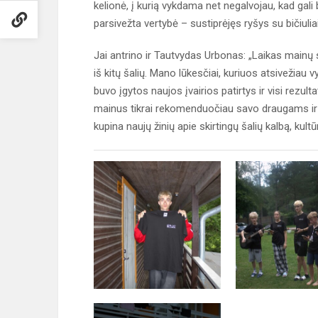
kelionė, į kurią vykdama net negalvojau, kad gali
parsivežta vertybė – sustiprėjęs ryšys su bičiuliai
Jai antrino ir Tautvydas Urbonas: „Laikas mainų 
iš kitų šalių. Mano lūkesčiai, kuriuos atsivežia
buvo įgytos naujos įvairios patirtys ir visi rez
mainus tikrai rekomenduočiau savo draugams ir be
kupina naujų žinių apie skirtingų šalių kalbą, kultūr