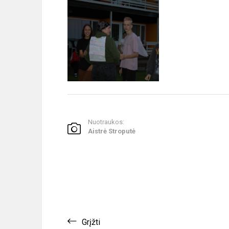
Nuotraukos:
Aistrė Stroputė
Grįžti