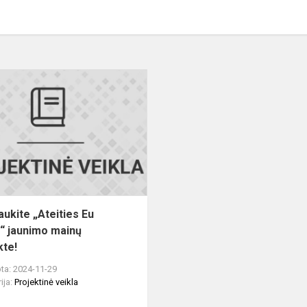
Dalyvaukite
ės
„Ateities
Eu
balsai“
jaunimo
mainų
projekte!
aukite „Ateities Eu
i“ jaunimo mainų
kte!
ta: 2024-11-29
ija:
Projektinė veikla