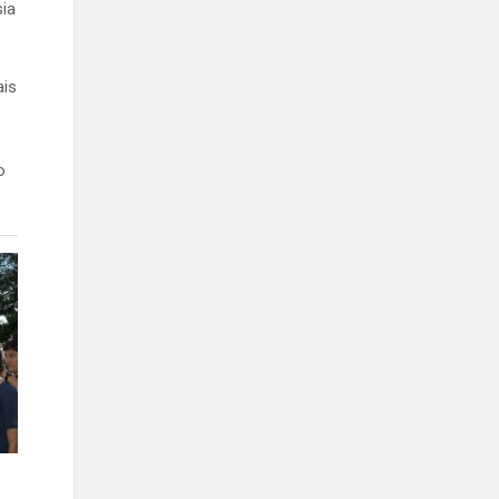
sia
ais
o