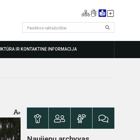
KTŪRA IR KONTAKTINĖ INFORMACIJA
Naujienų archyvas