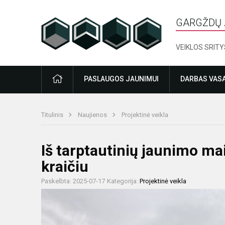
GARGŽDŲ 
VEIKLOS SRITY
PRADŽIA
PASLAUGOS JAUNIMUI
DARBAS VAS
Titulinis
Naujienos
Projektinė veikla
Iš tarptautinių jaunimo mai
kraičiu
Paskelbta: 2025-07-17
Kategorija:
Projektinė veikla