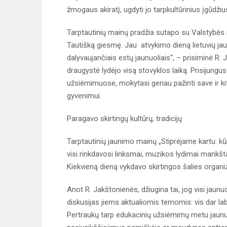
žmogaus akiratį, ugdyti jo tarpkultūrinius įgūdžius
Tarptautinių mainų pradžia sutapo su Valstybės 
Tautišką giesmę. Jau atvykimo dieną lietuvių ja
dalyvaujančiais estų jaunuoliais“, – prisiminė R.
draugystė lydėjo visą stovyklos laiką. Prisijung
užsiėmimuose, mokytasi geriau pažinti save ir 
gyvenimui.
Paragavo skirtingų kultūrų, tradicijų
Tarptautinių jaunimo mainų „Stiprėjame kartu: kū
visi rinkdavosi linksmai, muzikos lydimai mankštai
Kiekvieną dieną vykdavo skirtingos šalies organi
Anot R. Jakštonienės, džiugina tai, jog visi jaunuo
diskusijas jiems aktualiomis temomis: vis dar la
Pertraukų tarp edukacinių užsiėmimų metu jaunuol