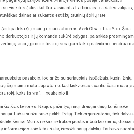
 pagal dydį Estijos ežere. Antroje dienos pusėje vėl laukdavo
 su vis kitos šalies kultūra vaišinantis tradiciniais tos šalies valgiais,
etuviškas dainas ar sukantis estiškų tautinių šokių rate.
oširdi padėka šių mainų organizatorėms Aveli Otsa ir Liisi Soo. Šios
o darbuotojos ir jų komanda sukūrė sąlygas, palankias prasmingam
ertingų žinių įgijimui ir tiesiog smagiam laiko praleidimui bendraamž
rauskaitė pasakojo, jog grįžo su geriausiais įspūdžiais, kupini žinių,
, jog šių mainų metu supratome, kad kiekvienas esantis šalia mūsų yr
ą tokį, koks jis yra“, – neabejojo ji.
amiršiu šios keliones. Naujos pažintys, nauji draugai daug ko išmokė
aujai. Labai sunku buvo palikti Estiją. Tiek organizatoriai, tiek dalyvia
idelė šeima. Mums niekas netrukdė jaustis ir būti laisviems, drąsiai i
ybę informacijos apie kitas šalis, išmokti naujų dalykų. Tai buvo nuosta