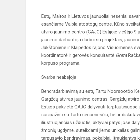
Estų, Maltos ir Lietuvos jaunuoliai neseniai savait
esančiame Vaibla atostogų centre. Kūno sveikat
atviro jaunimo centro (GAJC) Estijoje viešėjo 9 
jaunimo darbuotoja darbui su projektais, jaunim
Jakštonienė ir Klaipėdos rajono Visuomenės sve
koordinatorė ir gerovės konsultantė
Greta
Račkau
korpuso programa.
Svarba neabejoja
Bendradarbiavimą su estų Tartu Noorsootöö Kesku
Gargždų atviras jaunimo centras. Gargždų atviro
Estijos pakvietė GAJC dalyvauti tarptautiniuose j
susipažinti su Tartu senamiesčiu, bet ir diskut
iliustruojančias užduotis, aktyviai patys jose da
žmonių ugdyme, suteikdami jiems unikalias galim
tarpusavio bendravimas, pokalbiai, įtraukiantys k