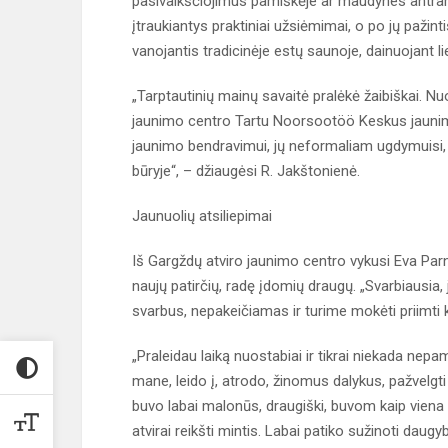
pasivaikščiojimus pamiškėje ar maudynes antrame
įtraukiantys praktiniai užsiėmimai, o po jų pažintis
vanojantis tradicinėje estų saunoje, dainuojant li
„Tarptautinių mainų savaitė pralėkė žaibiškai. Nu
jaunimo centro Tartu Noorsootöö Keskus jaunim
jaunimo bendravimui, jų neformaliam ugdymuisi, v
būryje“, – džiaugėsi R. Jakštonienė.
Jaunuolių atsiliepimai
Iš Gargždų atviro jaunimo centro vykusi Eva Parna
naujų patirčių, radę įdomių draugų. „Svarbiausia
svarbus, nepakeičiamas ir turime mokėti priimti kit
„Praleidau laiką nuostabiai ir tikrai niekada nep
mane, leido į, atrodo, žinomus dalykus, pažvelgti n
buvo labai malonūs, draugiški, buvom kaip viena d
atvirai reikšti mintis. Labai patiko sužinoti daug