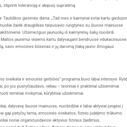
, stiprinti toleranciją ir abipusį supratimą.
ir Tautiškos giesmės diena. „Tad mes ir kaimynai estai kartu giedoj
unuoliai žaidė draugiškas tarpusavio rungtynes su šiuose mainuose
 Jakštonienė. Užsimezgusi jaunuolių iš kaimyninių šalių nuoširdi
us Maltos jaunimui visiems kartu dalyvaujant bendruose edukaciniuose
kitą, savo emocines būsenas ir jų daromą įtaką jauno žmogaus
no sveikata ir emocinis gerbūvis“ programa buvo labai intensyvi. Ryt
, po jos pusryčiaudavo, vėliau – teoriniai ir praktiniai užsiėmimai.
zuoti teminiai mokymai, kūrybiniai užsiėmimai.
liai, dalyvavę šiuose mainuose, nuoširdžiai ir labai aktyviai jungėsi į
bai gaji patyčių tema, emocinės sveikatos, fizinio judėjimo trūkumo.
iai noriai organizuodavosi aktyvius fizinius žaidimus,