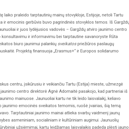
ę laiko praleido tarptautinių mainų stovykloje, Estijoje, netoli Tartu
a ir emocinis gerbūvis buvo pagrindinės stovyklos temos. Iš Gargžd
jaunuoliai ir juos lydėjusios vadovės – Gargždų atviro jaunimo centro
o konsultavimu ir informavimu bei tarptautine savanoryste Rūta
ikatos biuro jaunimui palankių
sveikatos
priežiūros paslaugų
skaitė. Projektą finansuoja „Erasmus+“ ir Europos solidarumo
s centru, įsikūrusiu ir veikiančiu Tartu (Estija) mieste, užmezgė
 jaunimo centro direktorė Agnė Adomaitė pasakojo, kad partneriai iš
aunimo mainuose. Jaunuoliai kartu ne tik leido laisvalaikį, keliavo
avo jaunimo emocinės sveikatos temomis, ruošė įvairias, šią temą
lyvavo. Tarptautiniai jaunimo mainai atlieka svarbų vaidmenį jaunų
ybes asmeniniam, socialiniam ir kultūriniam augimui. Jaunuolių
ūrybiniai užsiėmimai, kartu leidžiamas laisvalaikis padeda plėsti jauno