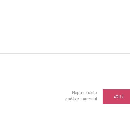
Nepamirškite
2
AČIŪ
padėkoti autoriui