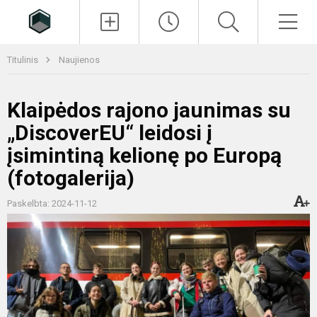
Paieška
Men
Titulinis
Naujienos
Klaipėdos rajono jaunimas su
„DiscoverEU“ leidosi į
įsimintiną kelionę po Europą
(fotogalerija)
Paskelbta: 2024-11-12