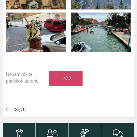
Nepamirškite
0
AČIŪ
padėkoti autoriui
Grįžti