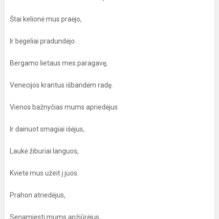
Štai kelionė mus praėjo,
Ir bėgeliai pradundėjo.
Bergamo lietaus mes paragavę,
Venecijos krantus išbandėm radę.
Vienos bažnyčias mums apriedėjus
Ir dainuot smagiai išėjus,
Laukė žiburiai languos,
Kvietė mus užeit į juos.
Prahon atriedėjus,
Senamiestį mums apžiūrėjus,