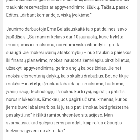
traukinio rezervacijos ar apgyvendinimo iššūkių. Tačiau, pasak
Editos, „dirbant komandoje, viską įveikėme.“
Jaunimo darbuotoja Ema Balašauskaitė taip pat dalinosi savo
įspūdžiais: „Su manimi keliavo dar 10 jaunuolių, kurie trykšta
emocijomis ir smalsumu, norėdami viską išbandyti ir greitai
suaugti. Jie mokėsi įvairių atsakomybių – nuo traukinio paieškos
iki finansų planavimo, mokėsi naudotis žemėlapiu, pirkti bilietus,
užsakyti apgyvendinimą, gerino anglų kalbos žinias. Jie net
mokėsi elementarių dalykų, kaip skalbti drabužius. Bet ne tik jie
mokėsi – ir aš iš jų išmokau labai daug: smalsumo, budrumo,
įvairių naujų technologijų. Išmokau kurti ryšį, išgirsti jų patirtis,
norus ir lūkesčius, išmokau juos pagirti už smulkmenas, kurios
jiems buvo labai svarbios. Iš jų taip pat išmokau būti griežtesnė,
pasakyti „ne“ ir išlikti rami sunkesnėse situacijose. Man
svarbiausia, kad galėjau jiems parodyti, kaip reikia džiaugtis
kiekviena gyvenimo akimirka.“