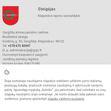
Steigėjas
Klaipėdos rajono savivaldybė
Gargždų atviras jaunimo centras
Biudžetinė įstaiga
Kvietinių g. 30, Gargždai, Klaipėdos r. 96122
Tel.
+370 673 43947
El. p. administracija@gajc.lt
Duomenys kaupiami ir saugomi
Juridinių asmenų registre
Įmonės kodas 304173180
Šioje svetainėje naudojame slapukus siekdami užtikrinti jums teikiamų
© 2024. Gargždų atviras jaunimo centras. Visos teisės saugomos.
Kopijuoti turinį be raštiško įstaigos administracijos sutikimo griežtai draudžiama.
paslaugų kokybę, analizuoti svetainės naudojimą ir optimizuoti naršymo
patirtį. Spustelėję mygtuką „Sutinku“, jūs patvirtinate, kad sutinkate su visų
Prieinamumo paraiška
Slapukų valdymas
slapukų naudojimu šioje svetainėje. Jei norite atšaukti arba pakeisti savo
sutikimus, prašome apsilankyti
slapukų valdymo puslapyje
.
Sumanus būdas atnaujinti
mokyklos interneto
svetainę