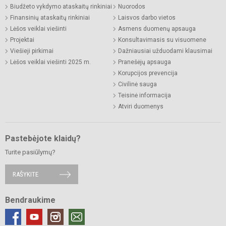
Biudžeto vykdymo ataskaitų rinkiniai
Nuorodos
Finansinių ataskaitų rinkiniai
Laisvos darbo vietos
Lėšos veiklai viešinti
Asmens duomenų apsauga
Projektai
Konsultavimasis su visuomene
Viešieji pirkimai
Dažniausiai užduodami klausimai
Lėšos veiklai viešinti 2025 m.
Pranešėjų apsauga
Korupcijos prevencija
Civilinė sauga
Teisinė informacija
Atviri duomenys
Pastebėjote klaidų?
Turite pasiūlymų?
RAŠYKITE
Bendraukime