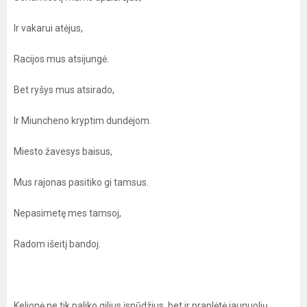
Ir vakarui atėjus,
Racijos mus atsijungė.
Bet ryšys mus atsirado,
Ir Miuncheno kryptim dundėjom.
Miesto žavesys baisus,
Mus rajonas pasitiko gi tamsus.
Nepasimetę mes tamsoj,
Radom išeitį bandoj.
Kelionė ne tik paliko gilius įspūdžius, bet ir praplėtė jaunuolių