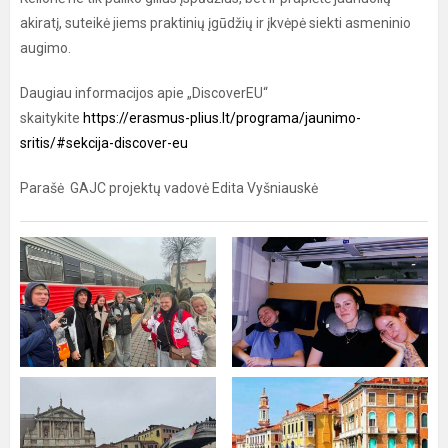
akiratį, suteikė jiems praktinių įgūdžių ir įkvėpė siekti asmeninio
augimo.
Daugiau informacijos apie „DiscoverEU“
skaitykite
https://erasmus-plius.lt/programa/jaunimo-
sritis/#sekcija-discover-eu
Parašė GAJC projektų vadovė Edita Vyšniauskė