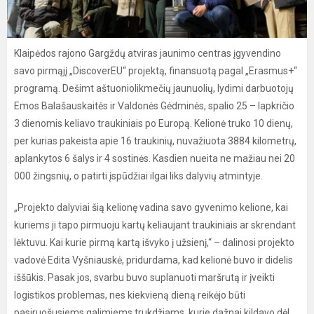
Klaipėdos rajono Gargždų atviras jaunimo centras įgyvendino
savo pirmąjį „DiscoverEU“ projektą, finansuotą pagal „Erasmus+“
programą. Dešimt aštuoniolikmečių jaunuolių, lydimi darbuotojų
Emos Balašauskaitės ir Valdonės Gėdminės, spalio 25 – lapkričio
3 dienomis keliavo traukiniais po Europą. Kelionė truko 10 dienų,
per kurias pakeista apie 16 traukinių, nuvažiuota 3884 kilometrų,
aplankytos 6 šalys ir 4 sostinės. Kasdien nueita ne mažiau nei 20
000 žingsnių, o patirti įspūdžiai ilgai liks dalyvių atmintyje.
„Projekto dalyviai šią kelionę vadina savo gyvenimo kelione, kai
kuriems ji tapo pirmuoju kartų keliaujant traukiniais ar skrendant
lėktuvu. Kai kurie pirmą kartą išvyko į užsienį,“ – dalinosi projekto
vadovė Edita Vyšniauskė, pridurdama, kad kelionė buvo ir didelis
iššūkis. Pasak jos, svarbu buvo suplanuoti maršrutą ir įveikti
logistikos problemas, nes kiekvieną dieną reikėjo būti
pasiruošusiems galimiems trukdžiams, kurie dažnai kildavo dėl