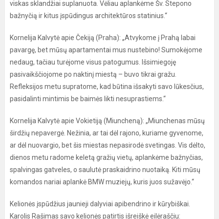
viskas sklandžiai suplanuota. Vėliau aplankėme Šv. Stepono
bažnyčią ir kitus įspūdingus architektūros statinius.“
Kornelija Kalvytė apie Čekiją (Praha): „Atvykome į Prahą labai
pavargę, bet mūsų apartamentai mus nustebino! Sumokėjome
nedaug, tačiau turėjome visus patogumus. Išsimiegoję
pasivaikščiojome po naktinį miestą – buvo tikrai gražu.
Refleksijos metu supratome, kad būtina išsakyti savo lūkesčius,
pasidalinti mintimis be baimės likti nesuprastiems.“
Kornelija Kalvytė apie Vokietiją (Miuncheną): „Miunchenas mūsų
širdžių nepavergė. Nežinia, ar tai dėl rajono, kuriame gyvenome,
ar dėl nuovargio, bet šis miestas nepasirodė svetingas. Vis dėlto,
dienos metu radome keletą gražių vietų, aplankėme bažnyčias,
spalvingas gatveles, o saulutė praskaidrino nuotaiką. Kiti mūsų
komandos nariai aplankė BMW muziejų, kuris juos sužavėjo.“
Kelionės įspūdžius jaunieji dalyviai apibendrino ir kūrybiškai.
Karolis Rašimas savo kelionės patirtis išreiškė eilėraščiu: