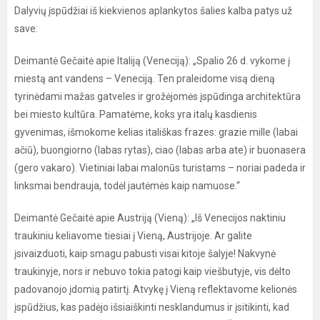
Dalyvių įspūdžiai iš kiekvienos aplankytos šalies kalba patys už
save:
Deimantė Gečaitė apie Italiją (Veneciją): „Spalio 26 d. vykome į
miestą ant vandens – Veneciją. Ten praleidome visą dieną
tyrinėdami mažas gatveles ir grožėjomės įspūdinga architektūra
bei miesto kultūra. Pamatėme, koks yra italų kasdienis
gyvenimas, išmokome kelias itališkas frazes: grazie mille (labai
ačiū), buongiorno (labas rytas), ciao (labas arba ate) ir buonasera
(gero vakaro). Vietiniai labai malonūs turistams – noriai padeda ir
linksmai bendrauja, todėl jautėmės kaip namuose.“
Deimantė Gečaitė apie Austriją (Vieną): „Iš Venecijos naktiniu
traukiniu keliavome tiesiai į Vieną, Austrijoje. Ar galite
įsivaizduoti, kaip smagu pabusti visai kitoje šalyje! Nakvynė
traukinyje, nors ir nebuvo tokia patogi kaip viešbutyje, vis dėlto
padovanojo įdomią patirtį. Atvykę į Vieną reflektavome kelionės
įspūdžius, kas padėjo išsiaiškinti nesklandumus ir įsitikinti, kad