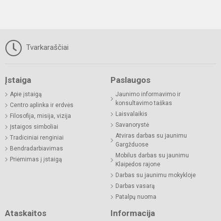
Tvarkaraščiai
Įstaiga
Paslaugos
Apie įstaigą
Jaunimo informavimo ir
konsultavimo taškas
Centro aplinka ir erdvės
Laisvalaikis
Filosofija, misija, vizija
Savanorystė
Įstaigos simboliai
Atviras darbas su jaunimu
Tradiciniai renginiai
Gargžduose
Bendradarbiavimas
Mobilus darbas su jaunimu
Priėmimas į įstaigą
Klaipėdos rajone
Darbas su jaunimu mokykloje
Darbas vasarą
Patalpų nuoma
Ataskaitos
Informacija