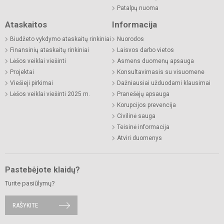
Patalpų nuoma
Ataskaitos
Informacija
Biudžeto vykdymo ataskaitų rinkiniai
Nuorodos
Finansinių ataskaitų rinkiniai
Laisvos darbo vietos
Lėšos veiklai viešinti
Asmens duomenų apsauga
Projektai
Konsultavimasis su visuomene
Viešieji pirkimai
Dažniausiai užduodami klausimai
Lėšos veiklai viešinti 2025 m.
Pranešėjų apsauga
Korupcijos prevencija
Civilinė sauga
Teisinė informacija
Atviri duomenys
Pastebėjote klaidų?
Turite pasiūlymų?
RAŠYKITE