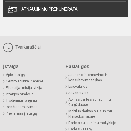
ATNAUJINIMŲ PRENUMERATA
Tvarkaraščiai
Įstaiga
Paslaugos
Apie įstaigą
Jaunimo informavimo ir
konsultavimo taškas
Centro aplinka ir erdvės
Laisvalaikis
Filosofija, misija, vizija
Savanorystė
Įstaigos simboliai
Atviras darbas su jaunimu
Tradiciniai renginiai
Gargžduose
Bendradarbiavimas
Mobilus darbas su jaunimu
Priėmimas į įstaigą
Klaipėdos rajone
Darbas su jaunimu mokykloje
Darbas vasarą