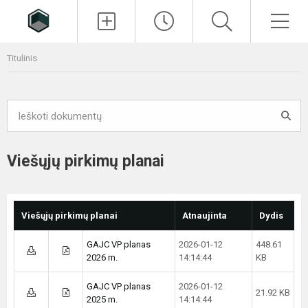
Paieška
Men
Titulinis
Viešųjų pirkimų planai
Viešųjų pirkimų planai
Atnaujinta
Dydis
GAJC VP planas
2026-01-12
448.61
2026 m.
14:14:44
KB
GAJC VP planas
2026-01-12
21.92 KB
2025 m.
14:14:44