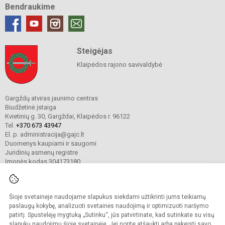
Bendraukime
Steigėjas
Klaipėdos rajono savivaldybė
Gargždų atviras jaunimo centras
Biudžetinė įstaiga
Kvietinių g. 30, Gargždai, Klaipėdos r. 96122
Tel.
+370 673 43947
El. p. administracija@gajc.lt
Duomenys kaupiami ir saugomi
Juridinių asmenų registre
Įmonės kodas 304173180
Šioje svetainėje naudojame slapukus siekdami užtikrinti jums teikiamų
© 2024. Gargždų atviras jaunimo centras. Visos teisės saugomos.
Kopijuoti turinį be raštiško įstaigos administracijos sutikimo griežtai draudžiama.
paslaugų kokybę, analizuoti svetainės naudojimą ir optimizuoti naršymo
patirtį. Spustelėję mygtuką „Sutinku“, jūs patvirtinate, kad sutinkate su visų
Prieinamumo paraiška
Slapukų valdymas
slapukų naudojimu šioje svetainėje. Jei norite atšaukti arba pakeisti savo