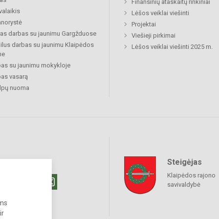
Finansinių ataskaitų rinkiniai
valaikis
Lėšos veiklai viešinti
norystė
Projektai
ras darbas su jaunimu Gargžduose
Viešieji pirkimai
lus darbas su jaunimu Klaipėdos
Lėšos veiklai viešinti 2025 m.
ne
as su jaunimu mokykloje
as vasarą
alpų nuoma
Steigėjas
raukime
Klaipėdos rajono
savivaldybė
ums
ir