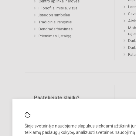
Centro aplinka ir erdvės
Lais
Filosofija, misija, vizija
Sava
Įstaigos simboliai
Atvi
Tradiciniai renginiai
Mobi
Bendradarbiavimas
rajo
Priėmimas į įstaigą
Darb
Darb
Pat
Pastebėjote klaidų?
Bend
Turite pasiūlymų?
RAŠYKITE
Šioje svetainėje naudojame slapukus siekdami užtikrinti j
teikiamų paslaugų kokybę, analizuoti svetainės naudojimą 