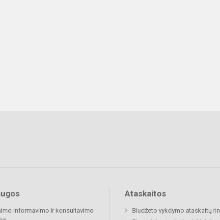
augos
Ataskaitos
imo informavimo ir konsultavimo
Biudžeto vykdymo ataskaitų rin
as