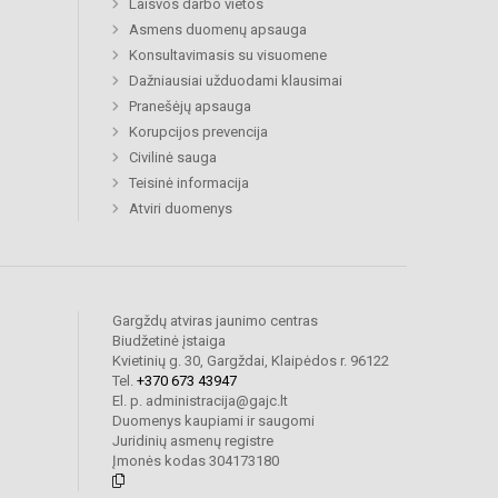
Laisvos darbo vietos
Asmens duomenų apsauga
Konsultavimasis su visuomene
Dažniausiai užduodami klausimai
Pranešėjų apsauga
Korupcijos prevencija
Civilinė sauga
Teisinė informacija
Atviri duomenys
Gargždų atviras jaunimo centras
Biudžetinė įstaiga
Kvietinių g. 30, Gargždai, Klaipėdos r. 96122
Tel.
+370 673 43947
El. p. administracija@gajc.lt
Duomenys kaupiami ir saugomi
Juridinių asmenų registre
Įmonės kodas 304173180