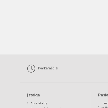
Tvarkaraščiai
Įstaiga
Pasl
Apie įstaigą
Jaun
tašk