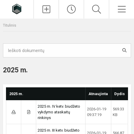
Paieška
Men
Titulinis
2025 m.
2025 m.
Atnaujinta
Dydis
2025 m. IV ketv. biudžeto
2026-01-19
569.33
vykdymo ataskaitų
09:37:19
KB
rinkinys
2025 m. III ketv. biudžeto
2026-01-19
566.87