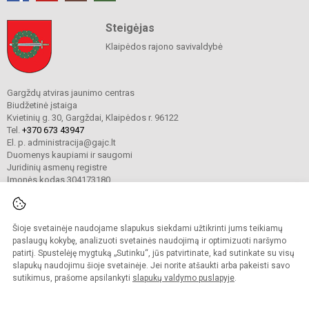
Steigėjas
Klaipėdos rajono savivaldybė
Gargždų atviras jaunimo centras
Biudžetinė įstaiga
Kvietinių g. 30, Gargždai, Klaipėdos r. 96122
Tel.
+370 673 43947
El. p. administracija@gajc.lt
Duomenys kaupiami ir saugomi
Juridinių asmenų registre
Įmonės kodas 304173180
Šioje svetainėje naudojame slapukus siekdami užtikrinti jums teikiamų
© 2024. Gargždų atviras jaunimo centras. Visos teisės saugomos.
Kopijuoti turinį be raštiško įstaigos administracijos sutikimo griežtai draudžiama.
paslaugų kokybę, analizuoti svetainės naudojimą ir optimizuoti naršymo
patirtį. Spustelėję mygtuką „Sutinku“, jūs patvirtinate, kad sutinkate su visų
Prieinamumo paraiška
Slapukų valdymas
slapukų naudojimu šioje svetainėje. Jei norite atšaukti arba pakeisti savo
sutikimus, prašome apsilankyti
slapukų valdymo puslapyje
.
Sumanus būdas atnaujinti
mokyklos interneto
svetainę