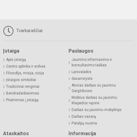
Tvarkaraščiai
Įstaiga
Paslaugos
Apie įstaigą
Jaunimo informavimo ir
konsultavimo taškas
Centro aplinka ir erdvės
Laisvalaikis
Filosofija, misija, vizija
Savanorystė
Įstaigos simboliai
Atviras darbas su jaunimu
Tradiciniai renginiai
Gargžduose
Bendradarbiavimas
Mobilus darbas su jaunimu
Priėmimas į įstaigą
Klaipėdos rajone
Darbas su jaunimu mokykloje
Darbas vasarą
Patalpų nuoma
Ataskaitos
Informacija