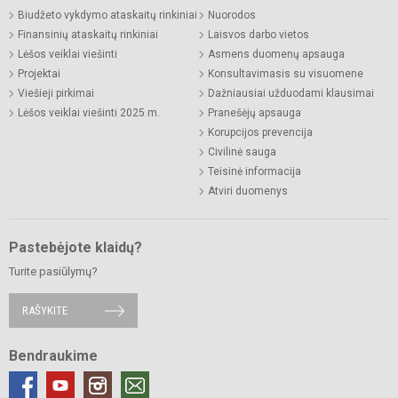
Biudžeto vykdymo ataskaitų rinkiniai
Nuorodos
Finansinių ataskaitų rinkiniai
Laisvos darbo vietos
Lėšos veiklai viešinti
Asmens duomenų apsauga
Projektai
Konsultavimasis su visuomene
Viešieji pirkimai
Dažniausiai užduodami klausimai
Lėšos veiklai viešinti 2025 m.
Pranešėjų apsauga
Korupcijos prevencija
Civilinė sauga
Teisinė informacija
Atviri duomenys
Pastebėjote klaidų?
Turite pasiūlymų?
RAŠYKITE
Bendraukime