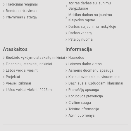
Atviras darbas su jaunimu
Tradiciniai renginiai
Gargžduose
Bendradarbiavimas
Mobilus darbas su jaunimu
Priėmimas į įstaigą
Klaipėdos rajone
Darbas su jaunimu mokykloje
Darbas vasarą
Patalpų nuoma
Ataskaitos
Informacija
Biudžeto vykdymo ataskaitų rinkiniai
Nuorodos
Finansinių ataskaitų rinkiniai
Laisvos darbo vietos
Lėšos veiklai viešinti
Asmens duomenų apsauga
Projektai
Konsultavimasis su visuomene
Viešieji pirkimai
Dažniausiai užduodami klausimai
Lėšos veiklai viešinti 2025 m.
Pranešėjų apsauga
Korupcijos prevencija
Civilinė sauga
Teisinė informacija
Atviri duomenys