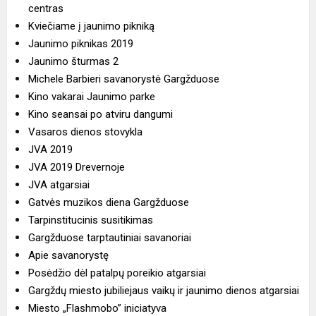
centras
Kviečiame į jaunimo pikniką
Jaunimo piknikas 2019
Jaunimo šturmas 2
Michele Barbieri savanorystė Gargžduose
Kino vakarai Jaunimo parke
Kino seansai po atviru dangumi
Vasaros dienos stovykla
JVA 2019
JVA 2019 Drevernoje
JVA atgarsiai
Gatvės muzikos diena Gargžduose
Tarpinstitucinis susitikimas
Gargžduose tarptautiniai savanoriai
Apie savanorystę
Posėdžio dėl patalpų poreikio atgarsiai
Gargždų miesto jubiliejaus vaikų ir jaunimo dienos atgarsiai
Miesto „Flashmobo” iniciatyva