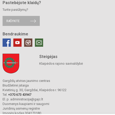
Pastebėjote klaidų?
Turite pasiūlymų?
RAŠYKITE
Bendraukime
Steigėjas
Klaipėdos rajono savivaldybė
Gargždų atviras jaunimo centras
Biudžetinė įstaiga
Kvietinių g. 30, Gargždai, Klaipėdos r. 96122
Tel.
+370 673 43947
El. p. administracija@gajc.lt
Duomenys kaupiami ir saugomi
Juridinių asmenų registre
Įmonės kodas 304173180