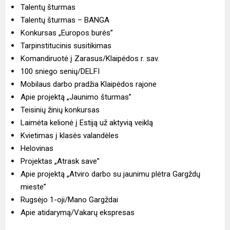
Talentų šturmas
Talentų šturmas – BANGA
Konkursas „Europos burės”
Tarpinstitucinis susitikimas
Komandiruotė į Zarasus/Klaipėdos r. sav.
100 sniego senių/DELFI
Mobilaus darbo pradžia Klaipėdos rajone
Apie projektą „Jaunimo šturmas”
Teisinių žinių konkursas
Laimėta kelionė į Estiją už aktyvią veiklą
Kvietimas į klasės valandėles
Helovinas
Projektas „Atrask save”
Apie projektą „Atviro darbo su jaunimu plėtra Gargždų
mieste”
Rugsėjo 1-oji/Mano Gargždai
Apie atidarymą/Vakarų ekspresas