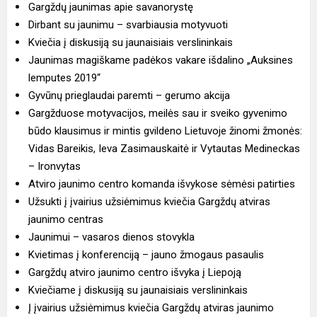
Gargždų jaunimas apie savanorystę
Dirbant su jaunimu – svarbiausia motyvuoti
Kviečia į diskusiją su jaunaisiais verslininkais
Jaunimas magiškame padėkos vakare išdalino „Auksines
lemputes 2019“
Gyvūnų prieglaudai paremti – gerumo akcija
Gargžduose motyvacijos, meilės sau ir sveiko gyvenimo
būdo klausimus ir mintis gvildeno Lietuvoje žinomi žmonės:
Vidas Bareikis, Ieva Zasimauskaitė ir Vytautas Medineckas
– Ironvytas
Atviro jaunimo centro komanda išvykose sėmėsi patirties
Užsukti į įvairius užsiėmimus kviečia Gargždų atviras
jaunimo centras
Jaunimui – vasaros dienos stovykla
Kvietimas į konferenciją – jauno žmogaus pasaulis
Gargždų atviro jaunimo centro išvyka į Liepoją
Kviečiame į diskusiją su jaunaisiais verslininkais
Į įvairius užsiėmimus kviečia Gargždų atviras jaunimo