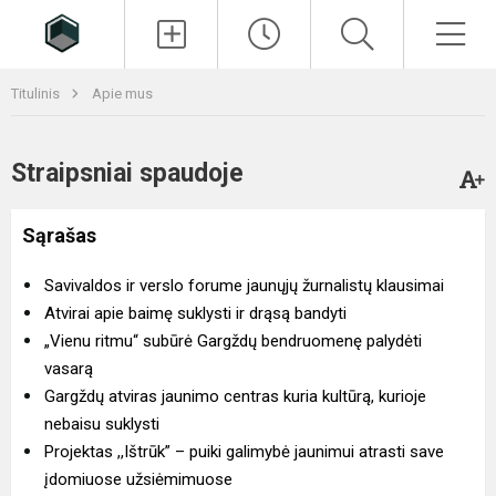
Paieška
Men
Titulinis
Apie mus
Straipsniai spaudoje
Sąrašas
Savivaldos ir verslo forume jaunųjų žurnalistų klausimai
Atvirai apie baimę suklysti ir drąsą bandyti
„Vienu ritmu“ subūrė Gargždų bendruomenę palydėti
vasarą
Gargždų atviras jaunimo centras kuria kultūrą, kurioje
nebaisu suklysti
Projektas ,,Ištrūk” – puiki galimybė jaunimui atrasti save
įdomiuose užsiėmimuose