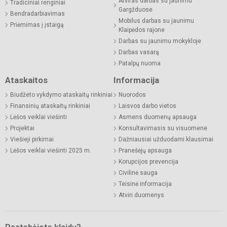
Atviras darbas su jaunimu
Tradiciniai renginiai
Gargžduose
Bendradarbiavimas
Mobilus darbas su jaunimu
Priėmimas į įstaigą
Klaipėdos rajone
Darbas su jaunimu mokykloje
Darbas vasarą
Patalpų nuoma
Ataskaitos
Informacija
Biudžeto vykdymo ataskaitų rinkiniai
Nuorodos
Finansinių ataskaitų rinkiniai
Laisvos darbo vietos
Lėšos veiklai viešinti
Asmens duomenų apsauga
Projektai
Konsultavimasis su visuomene
Viešieji pirkimai
Dažniausiai užduodami klausimai
Lėšos veiklai viešinti 2025 m.
Pranešėjų apsauga
Korupcijos prevencija
Civilinė sauga
Teisinė informacija
Atviri duomenys