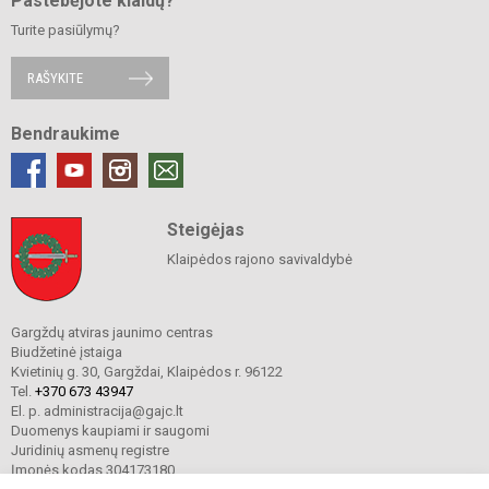
Pastebėjote klaidų?
Turite pasiūlymų?
RAŠYKITE
Bendraukime
Steigėjas
Klaipėdos rajono savivaldybė
Gargždų atviras jaunimo centras
Biudžetinė įstaiga
Kvietinių g. 30, Gargždai, Klaipėdos r. 96122
Tel.
+370 673 43947
El. p. administracija@gajc.lt
Duomenys kaupiami ir saugomi
Juridinių asmenų registre
Įmonės kodas 304173180